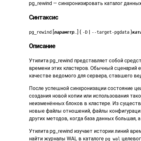
pg_rewind — синхронизировать каталог данны
Синтаксис
[
...] {
|
}
pg_rewind
параметр
-D
--target-pgdata
кат
Описание
Утилита
pg_rewind
представляет собой средст
времени этих кластеров. Обычный сценарий е
качестве ведомого для сервера, ставшего в
После успешной синхронизации состояние целе
создания новой копии или использования тако
неизменённых блоков в кластере. Из сущест
новые файлы отношений, файлы конфигурации
других методов, когда база данных большая,
Утилита
pg_rewind
изучает истории линий врем
найти журналы WAL в каталоге
целевог
pg_wal