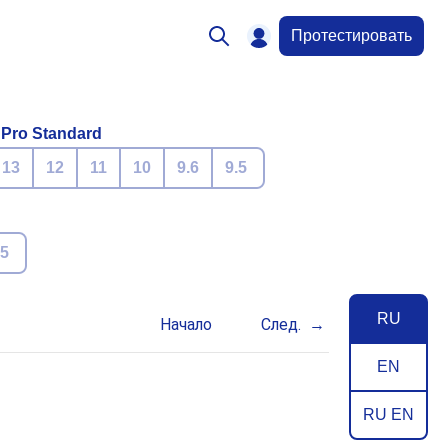
Протестировать
 Pro Standard
13
12
11
10
9.6
9.5
.5
RU
Начало
След.
EN
RU EN