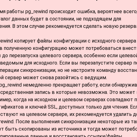
емя работы
pg_rewind
происходит ошибка, вероятнее всего
алог данных будет в состоянии, не подходящем для
ения. В этом случае рекомендуется сделать новую резер
rewind
копирует файлы конфигурации с исходного сервера
 в полученную конфигурацию может потребоваться внест
до перезапуска целевого сервера, особенно если целево
 ведомым для исходного. Если вы перезапустите сервер п
перации синхронизации, но не настроите команду восста
ой сервер может снова разойтись с ведущим.
pg_rewind
немедленно прекращает работу, если обнаружи
осредственная запись в которые невозможна. Это может
имер, когда на исходном и целевом серверах совпадают 
ификатов и ключей SSL, доступных только для чтения. Ес
ствуют на целевом сервере, их рекомендуется удалить д
rewind
. После выполнения синхронизации некоторые из та
ут быть скопированы из источника и тогда может потреб
опированные данные и восстановить ссылки/файлы,