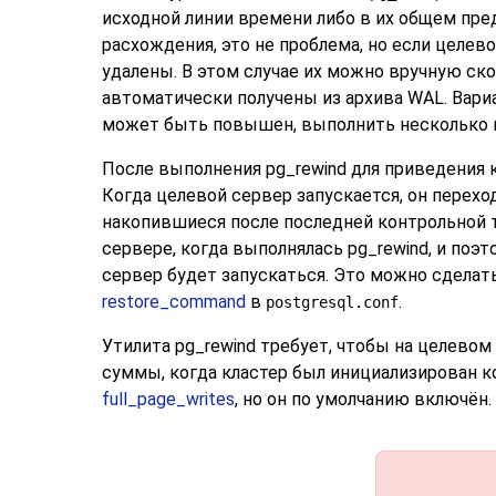
исходной линии времени либо в их общем пред
расхождения, это не проблема, но если целе
удалены. В этом случае их можно вручную ск
автоматически получены из архива WAL. Вар
может быть повышен, выполнить несколько пи
После выполнения
pg_rewind
для приведения 
Когда целевой сервер запускается, он перехо
накопившиеся после последней контрольной 
сервере, когда выполнялась
pg_rewind
, и поэ
сервер будет запускаться. Это можно сделат
restore_command
в
.
postgresql.conf
Утилита
pg_rewind
требует, чтобы на целевом
суммы, когда кластер был инициализирован 
full_page_writes
, но он по умолчанию включён.