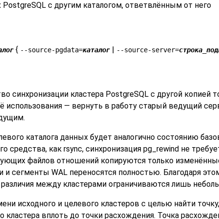
х
PostgreSQL
с другим каталогом, ответвлённым от него
{
|
алог
--source-pgdata=
каталог
--source-server=
строка_под
во синхронизации кластера PostgreSQL с другой копией т
ё использования — вернуть в работу старый ведущий сер
едущим.
вого каталога данных будет аналогично состоянию базово
го средства, как
rsync
, синхронизация
pg_rewind
не требуе
вующих файлов отношений копируются только изменённые 
 и сегменты WAL переносятся полностью. Благодаря этом
 а различия между кластерами ограничиваются лишь небол
ени исходного и целевого кластеров с целью найти точку,
о кластера вплоть до точки расхождения. Точка расхожде