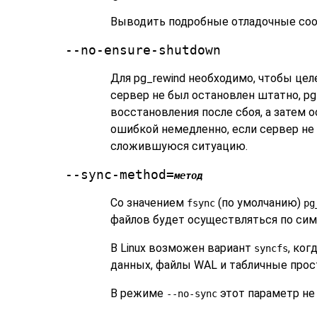
Выводить подробные отладочные соо
--no-ensure-shutdown
Для
pg_rewind
необходимо, чтобы цел
сервер не был остановлен штатно,
pg
восстановления после сбоя, а затем 
ошибкой немедленно, если сервер не 
сложившуюся ситуацию.
--sync-method=
метод
Со значением
(по умолчанию)
fsync
pg
файлов будет осуществляться по сим
В Linux возможен вариант
, ко
syncfs
данных, файлы WAL и табличные прос
В режиме
этот параметр не
--no-sync