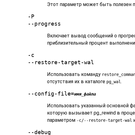
Этот параметр может быть полезен п
-P
--progress
Включает вывод сообщений о прогрес
приблизительный процент выполнени
-c
--restore-target-wal
Использовать команду
restore_comma
отсутствия их в каталоге
.
pg_wal
--config-file=
имя_файла
Использовать указанный основной фа
которую вызывает
pg_rewind
в проце
параметром
и
-c/--restore-target-wal
--debug