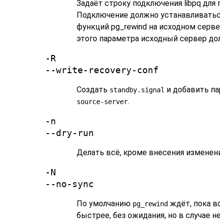
Задаёт строку подключения libpq для
Подключение должно устанавливатьс
функций
pg_rewind
на исходном сервер
этого параметра исходный сервер до
-R
--write-recovery-conf
Создать
и добавить п
standby.signal
.
source-server
-n
--dry-run
Делать всё, кроме внесения изменени
-N
--no-sync
По умолчанию
ждёт, пока в
pg_rewind
быстрее, без ожидания, но в случае