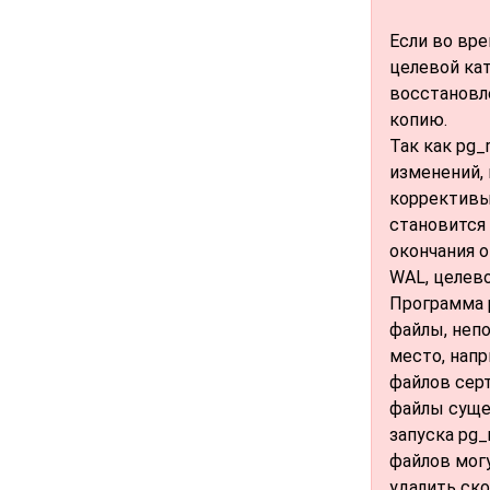
Если во вр
целевой кат
восстановл
копию.
Так как
pg_
изменений,
коррективы 
становится
окончания о
WAL, целев
Программа
файлы, неп
место, напр
файлов серт
файлы суще
запуска
pg_
файлов мог
удалить ск