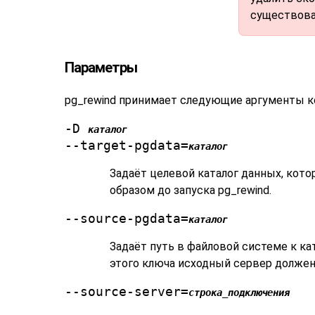
существова
Параметры
pg_rewind
принимает следующие аргументы к
-D
каталог
--target-pgdata=
каталог
Задаёт целевой каталог данных, кот
образом до запуска
pg_rewind
.
--source-pgdata=
каталог
Задаёт путь в файловой системе к ка
этого ключа исходный сервер долже
--source-server=
строка_подключения