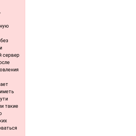
,
вную
 без
и
й сервер
осле
новления
вает
 иметь
пути
ли такие
о
ких
оваться