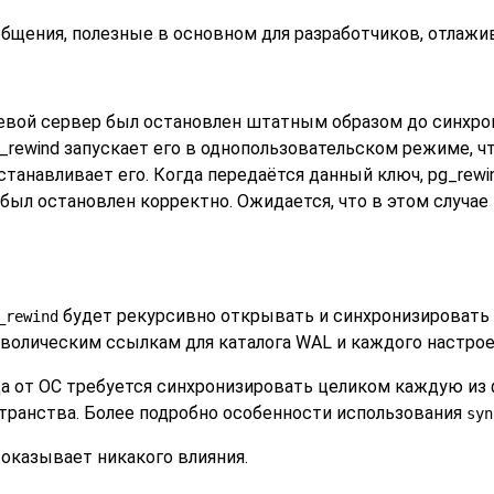
бщения, полезные в основном для разработчиков, отла
евой сервер был остановлен штатным образом до синхрон
_rewind
запускает его в однопользовательском режиме, ч
останавливает его. Когда передаётся данный ключ,
pg_rewi
был остановлен корректно. Ожидается, что в этом случае
будет рекурсивно открывать и синхронизировать 
_rewind
волическим ссылкам для каталога WAL и каждого настрое
гда от ОС требуется синхронизировать целиком каждую из
транства. Более подробно особенности использования
syn
 оказывает никакого влияния.