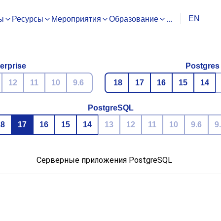
EN
ы
Ресурсы
Мероприятия
Образование
...
erprise
Postgres
12
11
10
9.6
18
17
16
15
14
PostgreSQL
18
17
16
15
14
13
12
11
10
9.6
9
Серверные приложения PostgreSQL