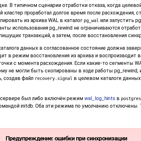
ке. В типичном сценарии отработки отказа, когда целево
вой кластер проработал долгое время после расхождения,
опировать из архива WAL в каталог
или запустить
pg
pg_wal
ианты использования
pg_rewind
не ограничиваются отработ
шущих транзакций, а затем, после восстановления синх
каталога данных в согласованное состояние должна заве
дит в режим восстановления из архива и воспроизводит в
точки с момента расхождения. Если какие-то сегменты W
тому не могли быть скопированы в ходе работы
pg_rewind
,
ь, создав файл
в целевом каталоге данных
recovery.signal
 сервере был либо включён режим
wal_log_hints
в
postgres
командой
initdb
. Оба эти режима по умолчанию отключены
Предупреждение: ошибки при синхронизации