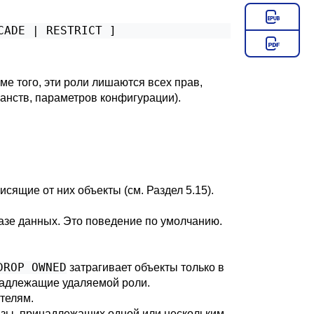
CADE | RESTRICT ]
е того, эти роли лишаются всех прав,
анств, параметров конфигурации).
висящие от них объекты (см.
Раздел 5.15
).
базе данных. Это поведение по умолчанию.
DROP OWNED
затрагивает объекты только в
инадлежащие удаляемой роли.
телям.
азы, принадлежащих одной или нескольким