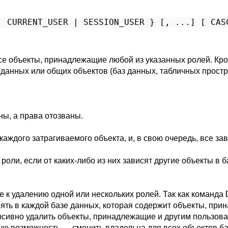
| CURRENT_USER | SESSION_USER } [, ...] [ CAS
се объекты, принадлежащие любой из указанных ролей. Кром
 данных или общих объектов (баз данных, табличных простр
ны, а права отозваны.
каждого затрагиваемого объекта, и, в свою очередь, все за
роли, если от каких-либо из них зависят другие объекты в 
е к удалению одной или нескольких ролей. Так как команда
ять в каждой базе данных, которая содержит объекты, пр
рсивно удалить объекты, принадлежащие и другим пользова
ую возможность — сменить владельца для всех объектов б