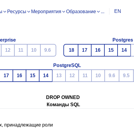
EN
ы
Ресурсы
Мероприятия
Образование
...
erprise
Postgres
12
11
10
9.6
18
17
16
15
14
PostgreSQL
17
16
15
14
13
12
11
10
9.6
9.5
DROP OWNED
Команды SQL
, принадлежащие роли