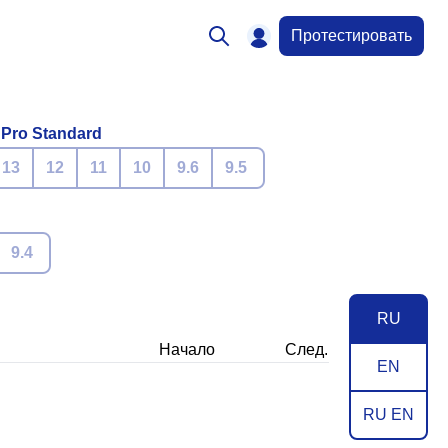
Протестировать
 Pro Standard
13
12
11
10
9.6
9.5
9.4
RU
Начало
След.
EN
RU EN