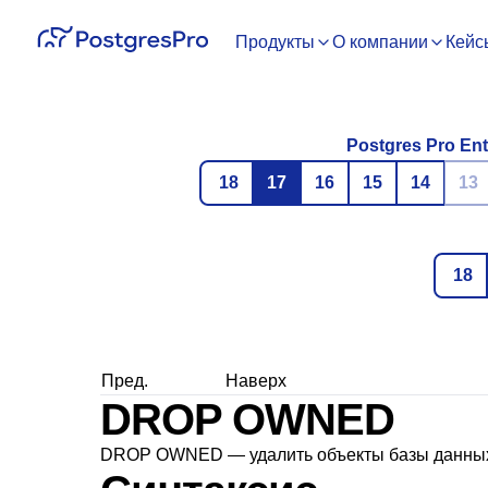
Продукты
О компании
Кейс
Postgres Pro Ent
18
17
16
15
14
13
18
Пред.
Наверх
DROP OWNED
DROP OWNED — удалить объекты базы данных