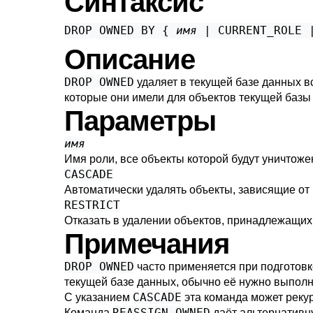
Синтаксис
DROP OWNED BY { 
имя
 | CURRENT_ROLE 
Описание
DROP OWNED
удаляет в текущей базе данных в
которые они имели для объектов текущей базы
Параметры
имя
Имя роли, все объекты которой будут уничтоже
CASCADE
Автоматически удалять объекты, зависящие от 
RESTRICT
Отказать в удалении объектов, принадлежащих 
Примечания
DROP OWNED
часто применяется при подготовк
текущей базе данных, обычно её нужно выполн
CASCADE
С указанием
эта команда может реку
REASSIGN OWNED
Команда
даёт альтернативн