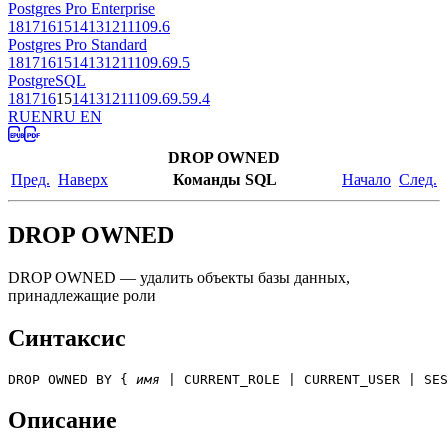
Postgres Pro Enterprise
18
17
16
15
14
13
12
11
10
9.6
Postgres Pro Standard
18
17
16
15
14
13
12
11
10
9.6
9.5
PostgreSQL
18
17
16
15
14
13
12
11
10
9.6
9.5
9.4
RU
EN
RU EN
DROP OWNED
Пред.
Наверх
Команды SQL
Начало
След.
DROP OWNED
DROP OWNED — удалить объекты базы данных,
принадлежащие роли
Синтаксис
DROP OWNED BY { 
имя
 | CURRENT_ROLE | CURRENT_USER | SES
Описание