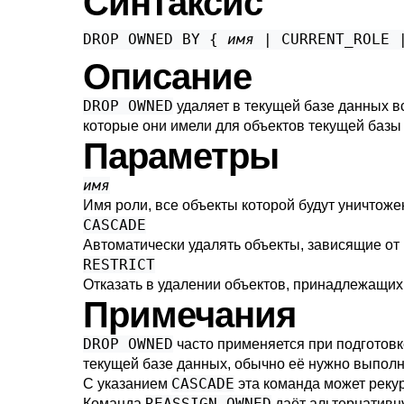
Синтаксис
DROP OWNED BY { 
имя
 | CURRENT_ROLE 
Описание
DROP OWNED
удаляет в текущей базе данных в
которые они имели для объектов текущей базы
Параметры
имя
Имя роли, все объекты которой будут уничтоже
CASCADE
Автоматически удалять объекты, зависящие от 
RESTRICT
Отказать в удалении объектов, принадлежащих 
Примечания
DROP OWNED
часто применяется при подготовк
текущей базе данных, обычно её нужно выполн
CASCADE
С указанием
эта команда может реку
REASSIGN OWNED
Команда
даёт альтернативн