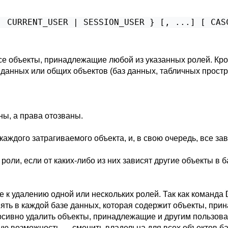
| CURRENT_USER | SESSION_USER } [, ...] [ CAS
се объекты, принадлежащие любой из указанных ролей. Кром
 данных или общих объектов (баз данных, табличных простр
ны, а права отозваны.
каждого затрагиваемого объекта, и, в свою очередь, все за
роли, если от каких-либо из них зависят другие объекты в 
е к удалению одной или нескольких ролей. Так как команда
ять в каждой базе данных, которая содержит объекты, пр
рсивно удалить объекты, принадлежащие и другим пользова
ую возможность — сменить владельца для всех объектов б