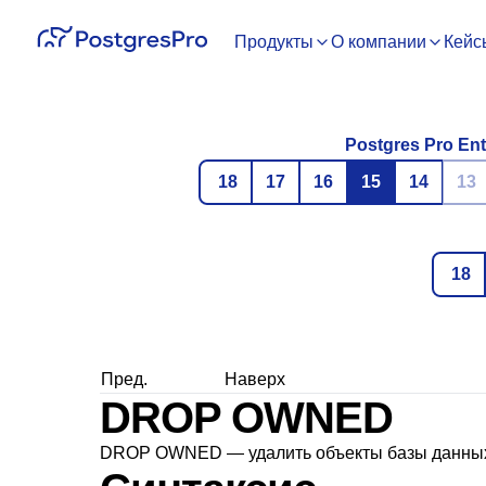
Продукты
О компании
Кейс
Postgres Pro Ent
18
17
16
15
14
13
18
Пред.
Наверх
DROP OWNED
DROP OWNED — удалить объекты базы данных