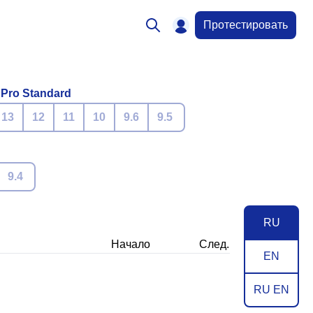
Протестировать
 Pro Standard
13
12
11
10
9.6
9.5
9.4
RU
Начало
След.
EN
RU EN