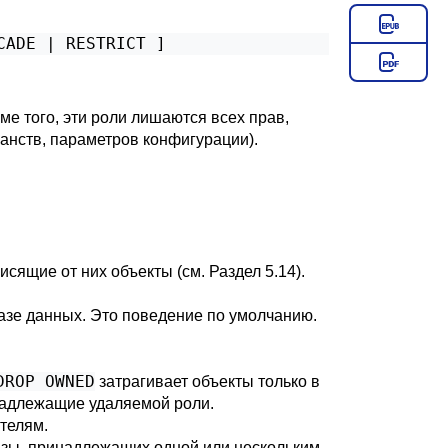
CADE | RESTRICT ]
е того, эти роли лишаются всех прав,
анств, параметров конфигурации).
висящие от них объекты (см.
Раздел 5.14
).
базе данных. Это поведение по умолчанию.
DROP OWNED
затрагивает объекты только в
инадлежащие удаляемой роли.
телям.
азы, принадлежащих одной или нескольким