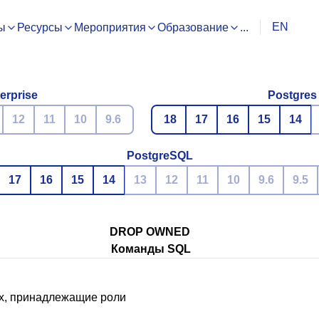
EN
ы
Ресурсы
Мероприятия
Образование
...
erprise
Postgres
12
11
10
9.6
18
17
16
15
14
PostgreSQL
17
16
15
14
13
12
11
10
9.6
9.5
DROP OWNED
Команды SQL
, принадлежащие роли