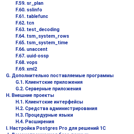
F.59. sr_plan
F.60. sslinfo
F.61. tablefunc
F.62. tcn
F.63. test_decoding
F.64. tsm_system_rows
F.65. tsm_system_time
F.66. unaccent
F.67. uuid-ossp
F.68. vops
F.69. xml2
G. Дополнительно поставляемые программы
G.1. Клиентские приложения
G.2. Серверные приложения
H. Внешние проекты
H.1. Клиентские интерфейсы
H.2. Средства администрирования
H.3. Процедурные языки
H.4. Расширения
I. Настройка
Postgres Pro
для решений
1С