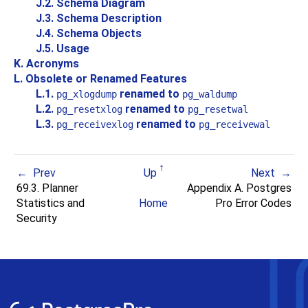
J.2. Schema Diagram
J.3. Schema Description
J.4. Schema Objects
J.5. Usage
K. Acronyms
L. Obsolete or Renamed Features
L.1.
renamed to
pg_xlogdump
pg_waldump
L.2.
renamed to
pg_resetxlog
pg_resetwal
L.3.
renamed to
pg_receivexlog
pg_receivewal
Prev
Up
Next
69.3. Planner
Appendix A.
Postgres
Statistics and
Home
Pro
Error Codes
Security