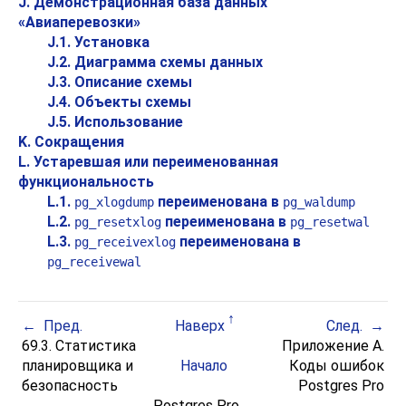
J. Демонстрационная база данных
«
Авиаперевозки
»
J.1. Установка
J.2. Диаграмма схемы данных
J.3. Описание схемы
J.4. Объекты схемы
J.5. Использование
K. Сокращения
L. Устаревшая или переименованная
функциональность
L.1.
переименована в
pg_xlogdump
pg_waldump
L.2.
переименована в
pg_resetxlog
pg_resetwal
L.3.
переименована в
pg_receivexlog
pg_receivewal
Пред.
Наверх
След.
69.3. Статистика
Приложение A.
планировщика и
Начало
Коды ошибок
безопасность
Postgres Pro
Postgres Pro