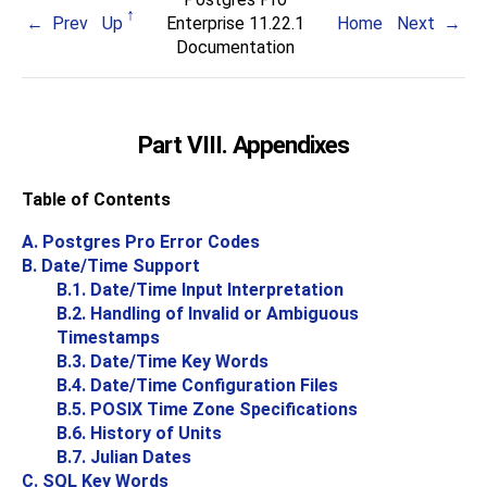
Prev
Up
Enterprise 11.22.1
Home
Next
Documentation
Part VIII. Appendixes
Table of Contents
A.
Postgres Pro
Error Codes
B. Date/Time Support
B.1. Date/Time Input Interpretation
B.2. Handling of Invalid or Ambiguous
Timestamps
B.3. Date/Time Key Words
B.4. Date/Time Configuration Files
B.5.
POSIX
Time Zone Specifications
B.6. History of Units
B.7. Julian Dates
C.
SQL
Key Words