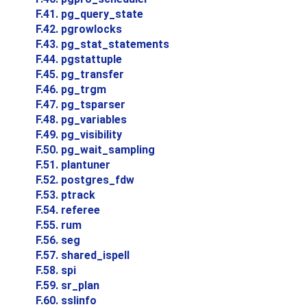
F.41. pg_query_state
F.42. pgrowlocks
F.43. pg_stat_statements
F.44. pgstattuple
F.45. pg_transfer
F.46. pg_trgm
F.47. pg_tsparser
F.48. pg_variables
F.49. pg_visibility
F.50. pg_wait_sampling
F.51. plantuner
F.52. postgres_fdw
F.53. ptrack
F.54. referee
F.55. rum
F.56. seg
F.57. shared_ispell
F.58. spi
F.59. sr_plan
F.60. sslinfo