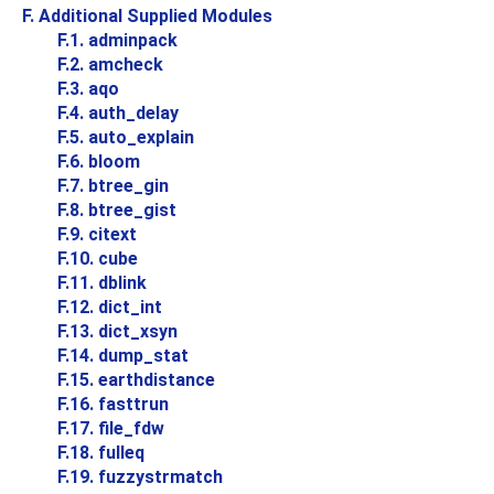
F. Additional Supplied Modules
F.1. adminpack
F.2. amcheck
F.3. aqo
F.4. auth_delay
F.5. auto_explain
F.6. bloom
F.7. btree_gin
F.8. btree_gist
F.9. citext
F.10. cube
F.11. dblink
F.12. dict_int
F.13. dict_xsyn
F.14. dump_stat
F.15. earthdistance
F.16. fasttrun
F.17. file_fdw
F.18. fulleq
F.19. fuzzystrmatch