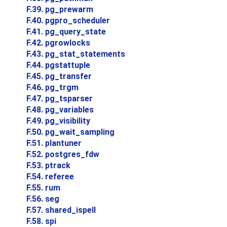
F.39. pg_prewarm
F.40. pgpro_scheduler
F.41. pg_query_state
F.42. pgrowlocks
F.43. pg_stat_statements
F.44. pgstattuple
F.45. pg_transfer
F.46. pg_trgm
F.47. pg_tsparser
F.48. pg_variables
F.49. pg_visibility
F.50. pg_wait_sampling
F.51. plantuner
F.52. postgres_fdw
F.53. ptrack
F.54. referee
F.55. rum
F.56. seg
F.57. shared_ispell
F.58. spi