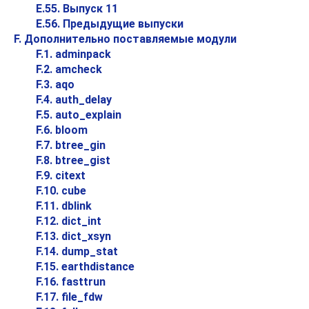
E.55. Выпуск 11
E.56. Предыдущие выпуски
F. Дополнительно поставляемые модули
F.1. adminpack
F.2. amcheck
F.3. aqo
F.4. auth_delay
F.5. auto_explain
F.6. bloom
F.7. btree_gin
F.8. btree_gist
F.9. citext
F.10. cube
F.11. dblink
F.12. dict_int
F.13. dict_xsyn
F.14. dump_stat
F.15. earthdistance
F.16. fasttrun
F.17. file_fdw