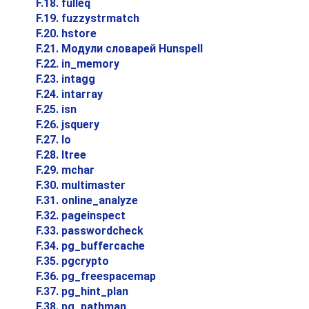
F.18. fulleq
F.19. fuzzystrmatch
F.20. hstore
F.21. Модули словарей
Hunspell
F.22. in_memory
F.23. intagg
F.24. intarray
F.25. isn
F.26. jsquery
F.27. lo
F.28. ltree
F.29. mchar
F.30. multimaster
F.31. online_analyze
F.32. pageinspect
F.33. passwordcheck
F.34. pg_buffercache
F.35. pgcrypto
F.36. pg_freespacemap
F.37. pg_hint_plan
F.38. pg_pathman