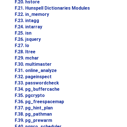
F.20. hstore
F.21.
Hunspell
Dictionaries Modules
F.22. in_memory
F.23. intagg
F.24. intarray
F.25. isn
F.26. jsquery
F.27. lo
F.28. ltree
F.29. mchar
F.30. multimaster
F.31. online_analyze
F.32. pageinspect
F.33. passwordcheck
F.34. pg_buffercache
F.35. pgcrypto
F.36. pg_freespacemap
F.37. pg_hint_plan
F.38. pg_pathman
F.39. pg_prewarm
F.40. pgpro_scheduler