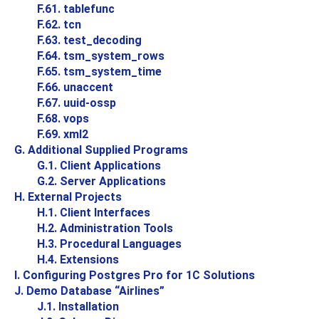
F.61. tablefunc
F.62. tcn
F.63. test_decoding
F.64. tsm_system_rows
F.65. tsm_system_time
F.66. unaccent
F.67. uuid-ossp
F.68. vops
F.69. xml2
G. Additional Supplied Programs
G.1. Client Applications
G.2. Server Applications
H. External Projects
H.1. Client Interfaces
H.2. Administration Tools
H.3. Procedural Languages
H.4. Extensions
I. Configuring
Postgres Pro
for
1C
Solutions
J. Demo Database
“
Airlines
”
J.1. Installation