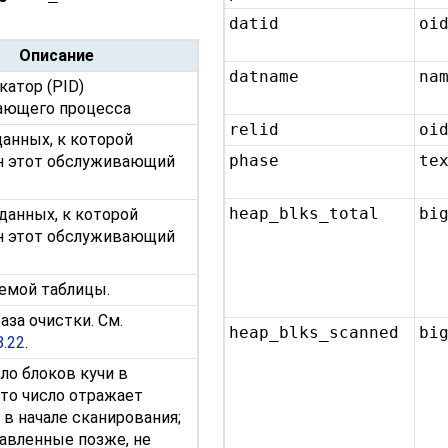
datid
oi
Описание
datname
na
атор (PID)
ающего процесса
relid
oi
данных, к которой
phase
te
н этот обслуживающий
heap_blks_total
bi
данных, к которой
н этот обслуживающий
емой таблицы.
аза очистки. См.
heap_blks_scanned
bi
8.22
.
ло блоков кучи в
Это число отражает
 в начале сканирования;
бавленные позже, не