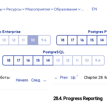
EN
сы
Ресурсы
Мероприятия
Образование
...
o Enterprise
Postgres P
13
12
11
10
9.6
18
17
16
15
14
PostgreSQL
18
17
16
15
14
13
12
11
10
9.6
аботы
Prev
Up
Chapter 28. M
Начало
След.
28.4. Progress Reporting