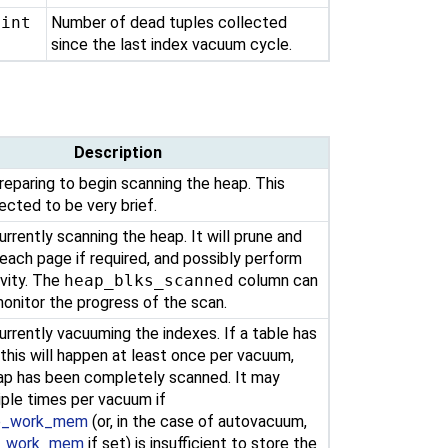
gint
Number of dead tuples collected
since the last index vacuum cycle.
Description
reparing to begin scanning the heap. This
ected to be very brief.
urrently scanning the heap. It will prune and
ach page if required, and possibly perform
ivity. The
heap_blks_scanned
column can
onitor the progress of the scan.
urrently vacuuming the indexes. If a table has
 this will happen at least once per vacuum,
ap has been completely scanned. It may
ple times per vacuum if
e_work_mem
(or, in the case of autovacuum,
m_work_mem
if set) is insufficient to store the