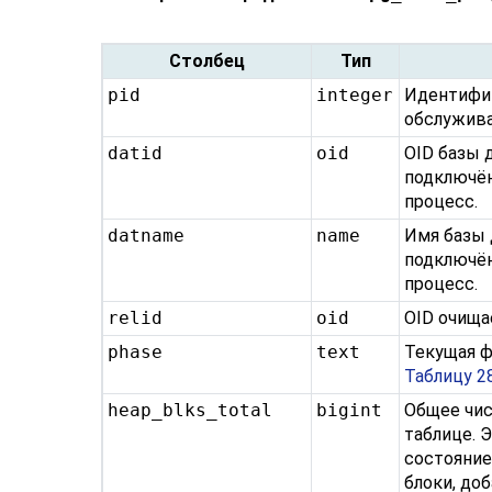
Столбец
Тип
pid
integer
Идентифик
обслужив
datid
oid
OID базы 
подключё
процесс.
datname
name
Имя базы 
подключё
процесс.
relid
oid
OID очища
phase
text
Текущая ф
Таблицу 2
heap_blks_total
bigint
Общее чис
таблице. 
состояние
блоки, до