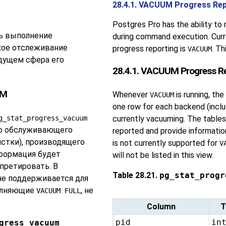
28.4.1. VACUUM Progress Rep
Postgres Pro
has the ability to
ь выполнение
during command execution. Curr
кое отслеживание
progress reporting is
. Th
VACUUM
удущем сфера его
28.4.1. VACUUM Progress R
UM
Whenever
is running, the
VACUUM
one row for each backend (incl
g_stat_progress_vacuum
currently vacuuming. The tables
го обслуживающего
reported and provide information
стки), производящего
is not currently supported for
V
нформация будет
will not be listed in this view.
претировать. В
Table 28.21.
pg_stat_progr
не поддерживается для
полняющие
, не
VACUUM FULL
Column
T
pid
in
gress_vacuum