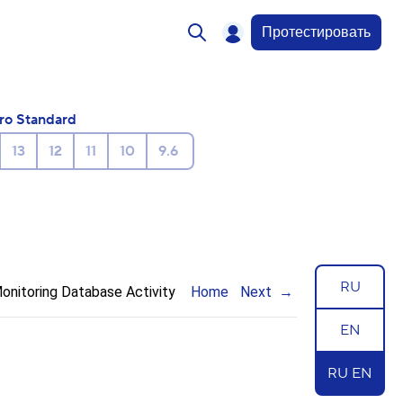
Протестировать
ro Standard
13
12
11
10
9.6
RU
onitoring Database Activity
Home
Next
EN
RU EN