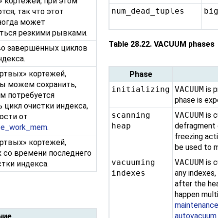
 кортежей, при этом
num_dead_tuples
bi
тся, так что этот
ногда может
ться резкими рывками.
Table 28.22. VACUUM phases
во завершённых циклов
ндекса.
ртвых» кортежей,
Phase
ы можем сохранить,
initializing
VACUUM
is p
м потребуется
phase is exp
 цикл очистки индекса,
scanning
VACUUM
is c
ости от
heap
defragment e
ce_work_mem
.
freezing act
ртвых» кортежей,
be used to m
 со времени последнего
vacuuming
VACUUM
is c
стки индекса.
indexes
any indexes,
after the he
happen multi
maintenanc
autovacuu
ние