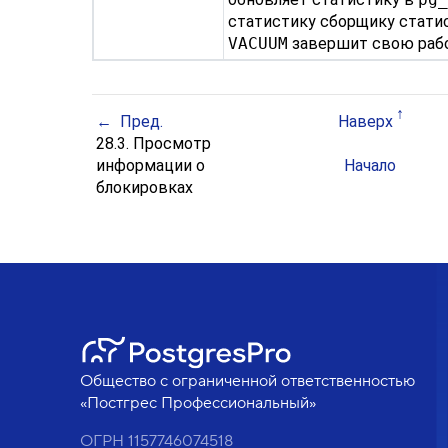
статистику сборщику стати
VACUUM
завершит свою рабо
Пред.
Наверх
28.3. Просмотр
информации о
Начало
блокировках
Общество с ограниченной ответственностью
«Постгрес Профессиональный»
ОГРН 1157746074518