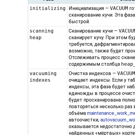
initializing
Инициализация —
VACUUM
го
сканирование кучи. Эта фаз
быстрой.
scanning
Сканирование кучи —
VACUU
heap
сканирует кучу. При этом бу
требуется, дефрагментирова
возможно, также будет про
Отслеживать процесс скани
содержимым столбца
heap
vacuuming
Очистка индексов —
VACUU
indexes
очищает индексы. Если у та
индексы, эта фаза будет н
единожды в процессе очистки
будет просканирована полн
повторяться несколько раз 
объёма
maintenance_work_
автоочистки,
autovacuum_w
оказывается недостаточно д
найденных «мёртвых» корте