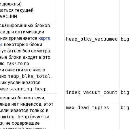
не должны)
ваться текущей
VACUUM
.
сканированных блоков
 как для оптимизации
ания применяется
карта
heap_blks_vacuumed
bi
и
, некоторые блоки
пускаться без осмотра;
ые блоки входят в это
о, так что по
и очистки это число
вно
heap_blks_total
.
чик увеличивается
фазе
scanning heap
.
index_vacuum_count
bi
щенных блоков кучи.
блице нет индексов, этот
max_dead_tuples
bi
величивается только в
uuming heap
(очистка
оки, не содержащие