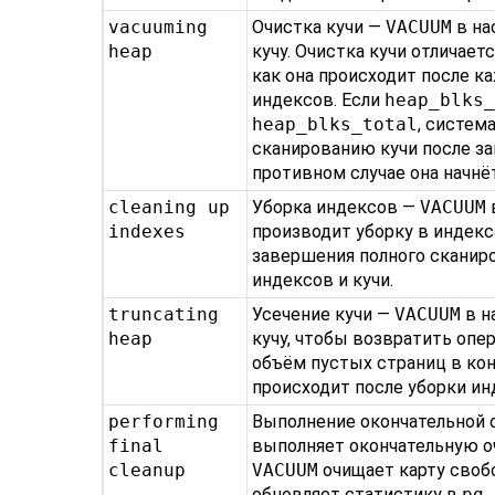
vacuuming
Очистка кучи —
VACUUM
в на
heap
кучу. Очистка кучи отличает
как она происходит после к
индексов. Если
heap_blks
heap_blks_total
, систем
сканированию кучи после за
противном случае она начнё
cleaning up
Уборка индексов —
VACUUM
indexes
производит уборку в индекс
завершения полного сканиро
индексов и кучи.
truncating
Усечение кучи —
VACUUM
в н
heap
кучу, чтобы возвратить опе
объём пустых страниц в ко
происходит после уборки ин
performing
Выполнение окончательной 
final
выполняет окончательную оч
cleanup
VACUUM
очищает карту своб
обновляет статистику в
pg