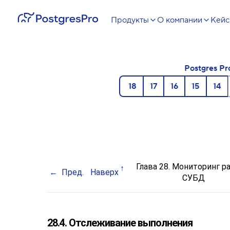
Продукты
О компании
Кей
Postgres Pr
18
17
16
15
14
Глава 28. Мониторинг р
Пред.
Наверх
СУБД
28.4. Отслеживание выполнения