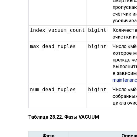
«мёртвых»
пропускаю
счётчик и
увеличива
index_vacuum_count
bigint
Количест
очистки и
max_dead_tuples
bigint
Число «мё
которое м
прежде че
выполнить
в зависим
maintenan
num_dead_tuples
bigint
Число «мё
собранных
цикла очи
Таблица 28.22. Фазы VACUUM
Фаза
Описа