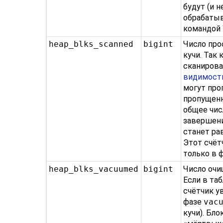
будут (и 
обрабаты
командой
heap_blks_scanned
bigint
Число про
кучи. Так
сканиров
видимост
могут про
пропущенн
общее числ
завершени
станет ра
Этот счёт
только в 
heap_blks_vacuumed
bigint
Число очи
Если в та
счётчик у
фазе
vac
кучи). Бл