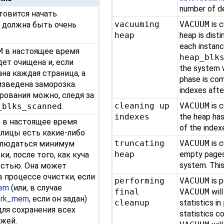
number of d
товится начать
vacuuming
VACUUM
is 
а должна быть очень
heap
heap is dist
each instanc
M
в настоящее время
heap_blk
дет очищена и, если
the system w
на каждая страница, а
phase is com
изведена заморозка.
indexes afte
рования можно, следя за
cleaning up
VACUUM
is c
_blks_scanned
.
indexes
the heap ha
M
в настоящее время
of the inde
блицы есть какие-либо
truncating
VACUUM
is c
аблюдаться минимум
heap
empty pages 
, после того, как куча
system. This
остью. Она может
в процессе очистки, если
performing
VACUUM
is p
mem
(или, в случае
final
VACUUM
wil
ork_mem
, если он задан)
cleanup
statistics in
ля сохранения всех
statistics c
жей.