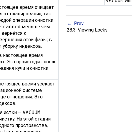
VACUUM
will
стоящее время очищает
ся от сканирования, так
аждой операции очистки
Prev
_scanned
меньше чем
28.3. Viewing Locks
а вернётся к
вершения этой фазы; в
т уборку индексов.
в настоящее время
ах. Это происходит после
вания кучи и очистки
астоящее время усекает
рационной системе
нце отношения. Это
дексов.
очистки —
VACUUM
истку. На этой стадии
одного пространства,
_class
и передаёт