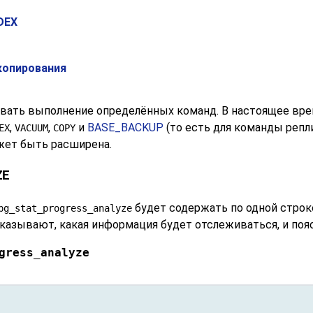
DEX
копирования
ать выполнение определённых команд. В настоящее вре
,
,
и
BASE_BACKUP
(то есть для команды репл
EX
VACUUM
COPY
ожет быть расширена.
ZE
будет содержать по одной строк
pg_stat_progress_analyze
азывают, какая информация будет отслеживаться, и пояс
gress_analyze