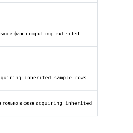
лько в фазе
computing extended
cquiring inherited sample rows
е только в фазе
acquiring inherited