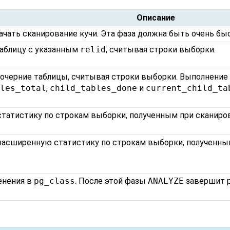
Описание
ачать сканирование кучи. Эта фаза должна быть очень бы
таблицу с указанным
relid
, считывая строки выборки.
очерние таблицы, считывая строки выборки. Выполнение 
bles_total
,
child_tables_done
и
current_child_ta
татистику по строкам выборки, полученным при сканиро
асширенную статистику по строкам выборки, полученны
енения в
pg_class
. После этой фазы
ANALYZE
завершит р