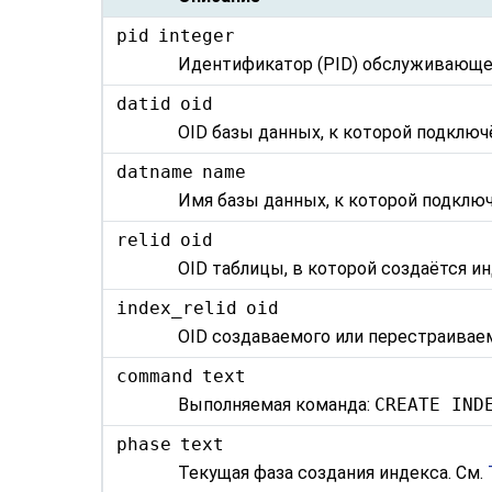
pid
integer
Идентификатор (PID) обслуживающе
datid
oid
OID базы данных, к которой подклю
datname
name
Имя базы данных, к которой подклю
relid
oid
OID таблицы, в которой создаётся ин
index_relid
oid
OID создаваемого или перестраивае
command
text
Выполняемая команда:
CREATE IND
phase
text
Текущая фаза создания индекса. См.