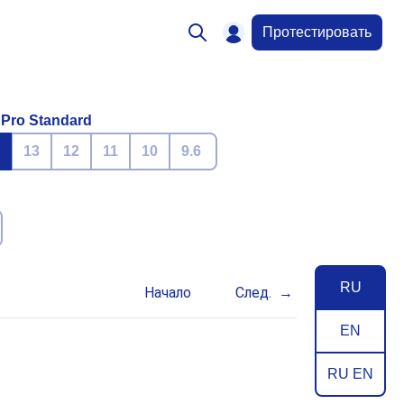
Протестировать
 Pro Standard
13
12
11
10
9.6
RU
Начало
След.
EN
RU EN