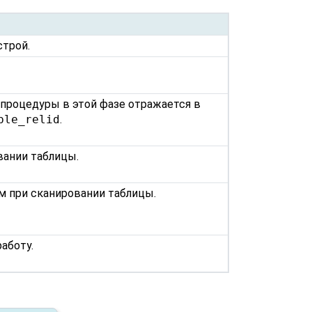
строй.
процедуры в этой фазе отражается в
ble_relid
.
вании таблицы.
м при сканировании таблицы.
аботу.