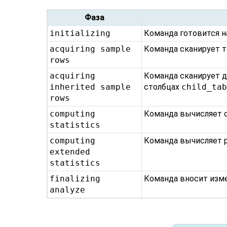
Фаза
initializing
Команда готовится н
acquiring sample
Команда сканирует 
rows
acquiring
Команда сканирует д
inherited sample
столбцах
child_ta
rows
computing
Команда вычисляет с
statistics
computing
Команда вычисляет р
extended
statistics
finalizing
Команда вносит изм
analyze