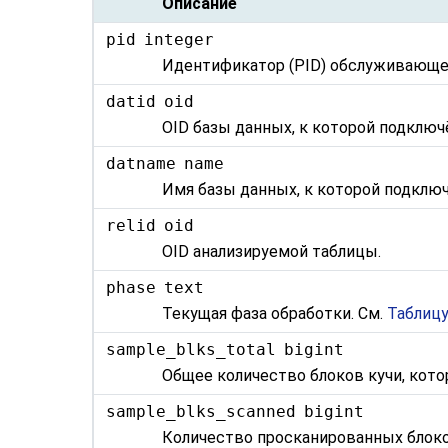
Описание
pid
integer
Идентификатор (PID) обслуживающе
datid
oid
OID базы данных, к которой подклю
datname
name
Имя базы данных, к которой подклю
relid
oid
OID анализируемой таблицы.
phase
text
Текущая фаза обработки. См.
Таблицу
sample_blks_total
bigint
Общее количество блоков кучи, кото
sample_blks_scanned
bigint
Количество просканированных блоко