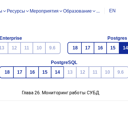
EN
ы
Ресурсы
Мероприятия
Образование
...
Enterprise
Postgres
13
12
11
10
9.6
18
17
16
15
14
PostgreSQL
18
17
16
15
14
13
12
11
10
9.6
Глава 26. Мониторинг работы СУБД