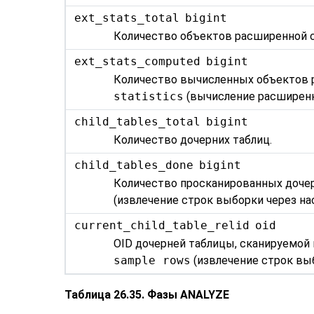
ext_stats_total
bigint
Количество объектов расширенной с
ext_stats_computed
bigint
Количество вычисленных объектов р
statistics
(вычисление расширенн
child_tables_total
bigint
Количество дочерних таблиц.
child_tables_done
bigint
Количество просканированных дочер
(извлечение строк выборки через на
current_child_table_relid
oid
OID дочерней таблицы, сканируемой 
sample rows
(извлечение строк выб
Таблица 26.35. Фазы ANALYZE