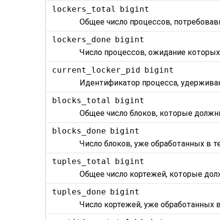
lockers_total
bigint
Общее число процессов, потребовав
lockers_done
bigint
Число процессов, ожидание которых
current_locker_pid
bigint
Идентификатор процесса, удержива
blocks_total
bigint
Общее число блоков, которые должн
blocks_done
bigint
Число блоков, уже обработанных в т
tuples_total
bigint
Общее число кортежей, которые дол
tuples_done
bigint
Число кортежей, уже обработанных в