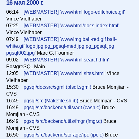
16 мая 2000 г.
06:14
[WEBMASTER] 'www/html logo-editchoice.gif'
Список
Vince Vielhaber
07:25
[WEBMASTER] 'www/html/docs index.html'
Vince Vielhaber
Период
07:49
[WEBMASTER] 'www/img ball-red.gif ball-
white.gif logo.jpg pg_pgsql-med.jpg pg_pgsql.jpg
pgsql002.jpg'
Marc G. Fournier
Сортировка
09:02
[WEBMASTER] 'www/html search.htm'
PostgreSQL Main
12:05
[WEBMASTER] 'www/html sites.html'
Vince
Vielhaber
Искать
15:30
pgsql/doc/src/sgml (plsql.sgml)
Bruce Momjian -
CVS
16:49
pgsql/src (Makefile.shlib)
Bruce Momjian - CVS
16:49
pgsql/src/backend/utils/adt (cash.c)
Bruce
Momjian - CVS
16:49
pgsql/src/backend/utils/fmgr (fmgr.c)
Bruce
Momjian - CVS
16:50
pgsql/src/backend/storage/ipc (ipc.c)
Bruce