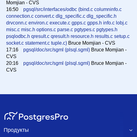
Momjian - CVS
16:50
pgsql/src/interfaces/odbc (bind.c columninfo.c
connection.c convert.c dlg_specific.c dlg_specific.h
drvconn.c environ.c execute.c gpps.c gpps.h info.c lobj.c
misc.c misc.h options.c parse.c pgtypes.c pgtypes.h
psqlodbc.h qresult.c qresult.h resource.h results.c setup.c
socket.c statement.c tuple.c)
Bruce Momjian - CVS
17:16
pgsql/doc/src/sgml (plsql.sgml)
Bruce Momjian -
CVS
20:16
pgsql/doc/src/sgml (plsql.sgml)
Bruce Momjian -
CVS
Продукты