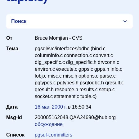
Поиск
От
Bruce Momjian - CVS
Тема
pgsql/src/interfaces/odbc (bind.c
Список
columninfo.c connection.c convert.c
dlg_specific.c dlg_specific.h drvconn.c
environ.c execute.c gpps.c gpps.h info.c
Период
lobj.c misc.c misc.h options.c parse.c
pgtypes.c pgtypes.h psqlodbc.h qresult.c
qresult.h resource.h results.c setup.c
Сортировка
socket.c statement.c tuple.c)
Дата
16 мая 2000 г.
в
16:50:34
Msg-id
200005162048.QAA24690@hub.org
Искать
обсуждение
Список
pgsql-committers