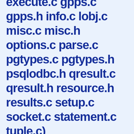
execute.c gpps.c
gpps.h info.c lobj.c
misc.c misc.h
options.c parse.c
pgtypes.c pgtypes.h
psqlodbc.h qresult.c
qresult.h resource.h
results.c setup.c
socket.c statement.c
tuple.c)