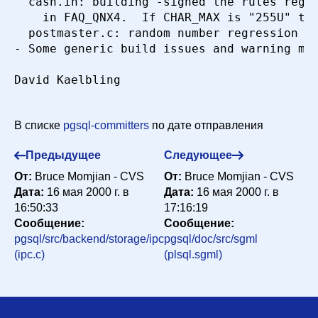
  cash.in: building -signed the rules regre
    in FAQ_QNX4.  If CHAR_MAX is "255U" the
  postmaster.c: random number regression te
- Some generic build issues and warning mes
David Kaelbling

В списке
pgsql-committers
по дате отправления
Предыдущее
Следующее
От:
Bruce Momjian - CVS
От:
Bruce Momjian - CVS
Дата:
16 мая 2000 г. в
Дата:
16 мая 2000 г. в
16:50:33
17:16:19
Сообщение:
Сообщение:
pgsql/src/backend/storage/ipc
pgsql/doc/src/sgml
(ipc.c)
(plsql.sgml)