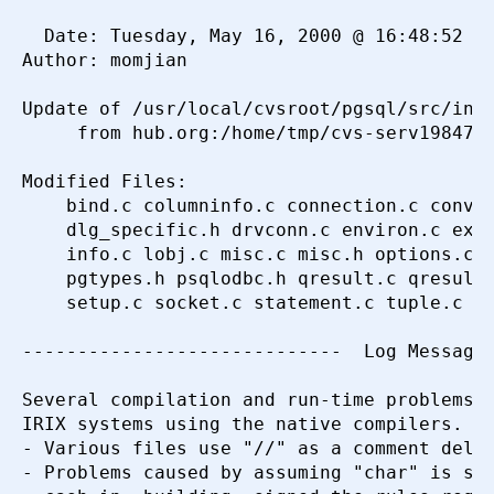
  Date: Tuesday, May 16, 2000 @ 16:48:52

Author: momjian

Update of /usr/local/cvsroot/pgsql/src/inte
     from hub.org:/home/tmp/cvs-serv19847/p
Modified Files:

	bind.c columninfo.c connection.c convert.c dlg_specific.c 

	dlg_specific.h drvconn.c environ.c execute.c gpps.c gpps.h 

	info.c lobj.c misc.c misc.h options.c parse.c pgtypes.c 

	pgtypes.h psqlodbc.h qresult.c qresult.h resource.h results.c 

	setup.c socket.c statement.c tuple.c 

-----------------------------  Log Message 
Several compilation and run-time problems o
IRIX systems using the native compilers.  A
- Various files use "//" as a comment delim
- Problems caused by assuming "char" is sig