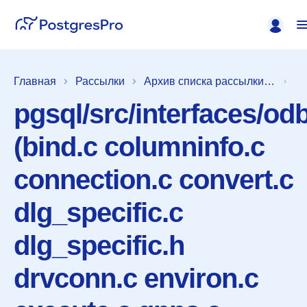
Главная
Рассылки
Архив списка рассылки [pgsql-committers]
pgsql/src/interfaces/od
(bind.c columninfo.c
connection.c convert.c
dlg_specific.c
dlg_specific.h
drvconn.c environ.c