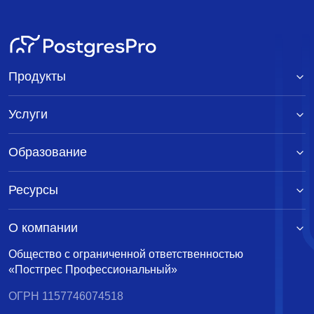
Re: CVS commit broken
Tom Lane
<tgl@sss.pgh.pa.us>
23 мая 2000 г. в 10:33:50
Re: CVS commit broken
Bruce Momjian
<pgman@candle.pha.pa.us>
23 мая 2000 г. в
Продукты
11:20:51
Re: CVS commit broken
The Hermit Hacker
Услуги
<scrappy@hub.org>
23 мая 2000 г. в 16:42:59
Re: CVS commit broken
The Hermit Hacker
Образование
<scrappy@hub.org>
23 мая 2000 г. в 16:41:52
Re: CVS commit broken
Karel Zak
<zakkr@zf.jcu.cz>
23 мая 2000 г. в 10:45:48
Ресурсы
О компании
Общество с ограниченной ответственностью
«Постгрес Профессиональный»
ОГРН 1157746074518