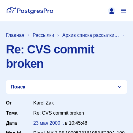
Главная
Рассылки
Архив списка рассылки [pgsql-hackers]
Re: CVS commit
broken
Поиск
От
Karel Zak
Тема
Re: CVS commit broken
Список
Дата
23 мая 2000 г.
в
10:45:48