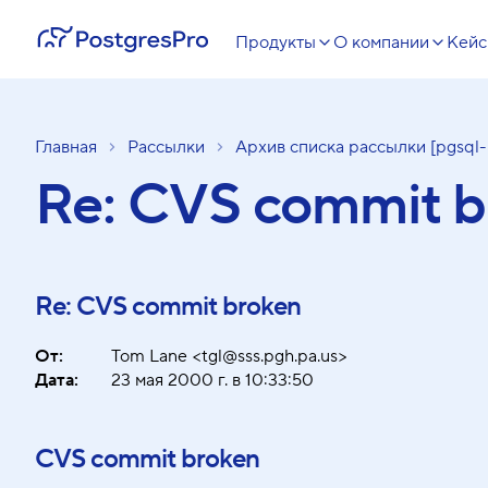
Продукты
О компании
Кей
Главная
Рассылки
Архив списка рассылки [pgsql-
Re: CVS commit b
Re: CVS commit broken
От:
Tom Lane <tgl@sss.pgh.pa.us>
Дата:
23 мая 2000 г. в 10:33:50
CVS commit broken