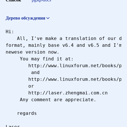
Сортировка
Дерево обсуждения
Re: the Chinese version docs
Thomas Lockhart
Искать
Hi:

<lockhart@alumni.caltech.edu>
13 апреля 2000 г. в 12:31:09
    All, I've make a translation of our doc
format, mainly base v6.4 and v6.5 and I'm m
newese version now.

     You may find it at:

        http://www.linuxforum.net/books/pos
         and

        http://www.linuxforum.net/books/pos
        or

        http://laser.zhengmai.com.cn

     Any comment are appreciate.

    regards

Laser
