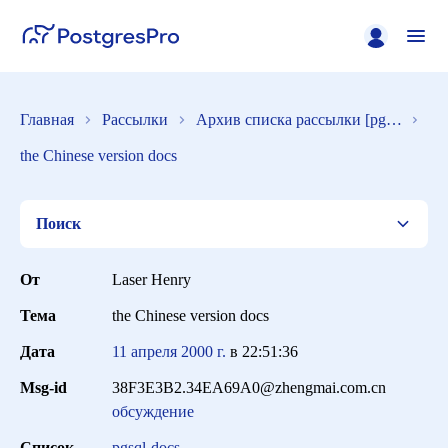
Главная
Рассылки
Архив списка рассылки [pgsql-docs]
the Chinese version docs
Поиск
От
Laser Henry
Тема
the Chinese version docs
Список
Дата
11 апреля 2000 г.
в
22:51:36
Msg-id
38F3E3B2.34EA69A0@zhengmai.com.cn
Период
обсуждение
Список
pgsql-docs