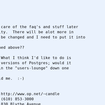
alumni.caltech.edu>
13 апреля 2000 г. в 12:31:09
care of the faq's and stuff later

ty.  There will be alot more in

be changed and I need to put it into

ed above??

What I think I'd like to do is

versions of Postgres; would it

n the "users-lounge" down one

d me.  :-)

http://www.op.net/~candle

(610) 853-3000

830 Blythe Avenue
