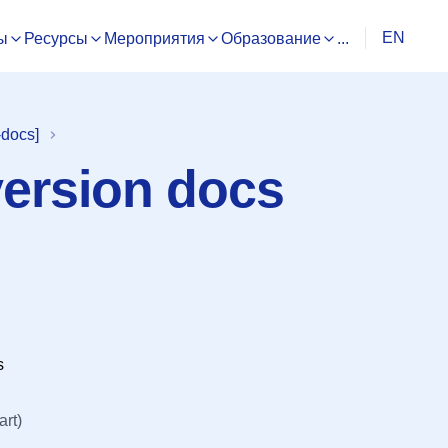
EN
ы
Ресурсы
Мероприятия
Образование
...
-docs]
version docs
s
rt)