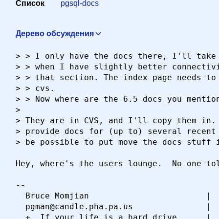
Список
pgsql-docs
Дерево обсуждения
Re: the Chinese version docs
Thomas Lockhart <lockhart@
> > I only have the docs there, I'll take 
> > when I have slightly better connectivi
> > that section. The index page needs to 
> > cvs.

> > Now where are the 6.5 docs you mention
> 

> They are in CVS, and I'll copy them in. 
> provide docs for (up to) several recent 
> be possible to put move the docs stuff i
Hey, where's the users lounge.  No one tol
-- 

  Bruce Momjian                        |  
  pgman@candle.pha.pa.us               |  
  +  If your life is a hard drive,     |  