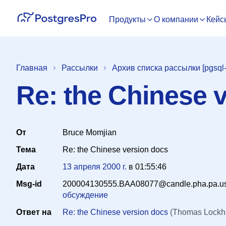
Продукты
О компании
Кейс
Главная
Рассылки
Архив списка рассылки [pgsql
Re: the Chinese 
От
Bruce Momjian
Тема
Re: the Chinese version docs
Дата
13 апреля 2000 г.
в
01:55:46
Msg-id
200004130555.BAA08077@candle.pha.pa.u
обсуждение
Ответ на
Re: the Chinese version docs
(Thomas Lockha