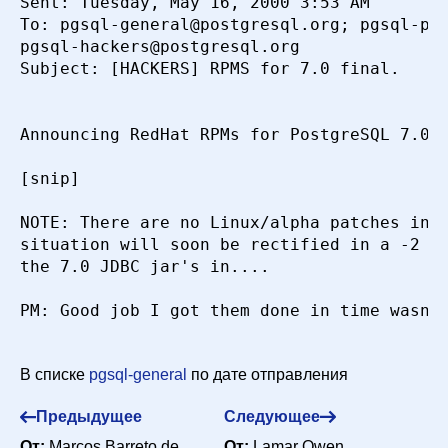
Sent: Tuesday, May 16, 2000 3:53 AM

To: pgsql-general@postgresql.org; pgsql-por
pgsql-hackers@postgresql.org

Subject: [HACKERS] RPMS for 7.0 final.

Announcing RedHat RPMs for PostgreSQL 7.0

[snip]

NOTE: There are no Linux/alpha patches in t
situation will soon be rectified in a -2 RP
the 7.0 JDBC jar's in....

PM: Good job I got them done in time wasn't
В списке
pgsql-general
по дате отправления
Предыдущее
Следующее
От:
Marcos Barreto de
От:
Lamar Owen