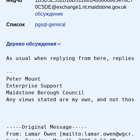
Msg-id
1B3D5E532D18D311861A00600865478C7
Период
0C5DE@exchange1.nt.maidstone.gov.uk
обсуждение
Список
pgsql-general
Сортировка
Дерево обсуждения
Искать
Re: [HACKERS] RPMS for 7.0 final.
Lamar Owen
As usual when replying from here, replies p
<lamar.owen@wgcr.org>
16 мая 2000 г. в 08:22:28
-- 

Peter Mount

Enterprise Support

Maidstone Borough Council

Any views stated are my own, and not those 
-----Original Message-----

From: Lamar Owen [mailto:lamar.owen@wgcr.or