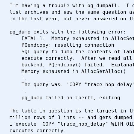
I'm having a trouble with pg_dumpall.  I d
list archives and saw the same question as
in the last year, but never answered on th
pg_dump exits with the following error:

    FATAL 1:  Memory exhausted in AllocSet
    PQendcopy: resetting connection

    SQL query to dump the contents of Tabl
    execute correctly.  After we read all 
    backend, PQendcopy() failed.  Explanat
    Memory exhausted in AllocSetAlloc() 

    '.

    The query was: 'COPY "trace_hop_delay"
    '.

    pg_dump failed on iperf1, exiting

The table in question is the largest in th
million rows of 3 ints -- and gets dumped 
I execute 'COPY "trace_hop_delay" WITH OID
executes correctly.
