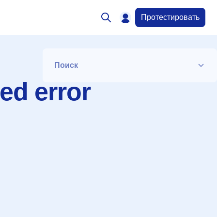
Протестировать
Поиск
ed error
Список
Период
Сортировка
Искать