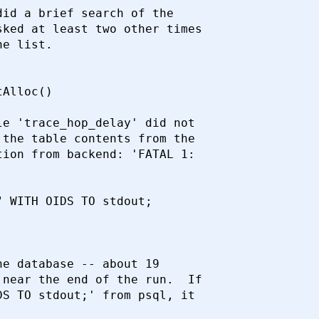
id a brief search of the

ked at least two other times

e list.

Alloc()

e 'trace_hop_delay' did not

the table contents from the

ion from backend: 'FATAL 1:

 WITH OIDS TO stdout;

e database -- about 19

near the end of the run.  If 

S TO stdout;' from psql, it
