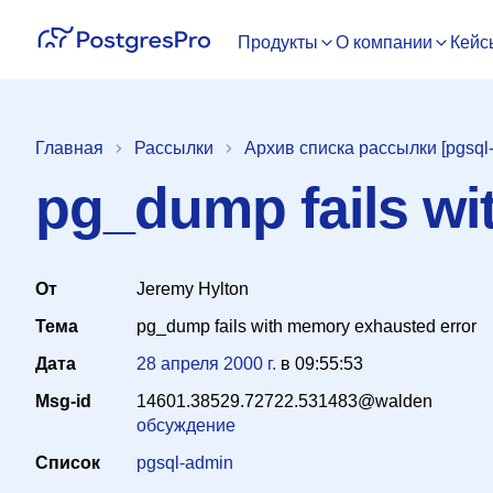
Продукты
О компании
Кейс
Главная
Рассылки
Архив списка рассылки [pgsql
pg_dump fails wi
От
Jeremy Hylton
Тема
pg_dump fails with memory exhausted error
Дата
28 апреля 2000 г.
в
09:55:53
Msg-id
14601.38529.72722.531483@walden
обсуждение
Список
pgsql-admin