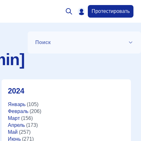
Протестировать
Поиск
in]
Список
2024
Период
Январь
(105)
Февраль
(206)
Сортировка
Март
(156)
Апрель
(173)
Май
(257)
Июнь
(271)
Искать