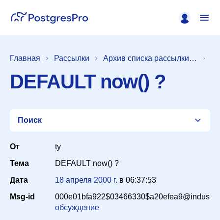
Главная
Рассылки
Архив списка рассылки [pgsql-admin]
DEFAULT now() ?
Поиск
От
ty
Тема
DEFAULT now() ?
Список
Дата
18 апреля 2000 г.
в
06:37:53
Msg-id
000e01bfa922$03466330$a20efea9@indus
Период
обсуждение