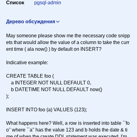
Список
pgsql-admin
Сортировка
Дерево обсуждения
DEFAULT now() ?
"ty" <ty@koi.tsukebe.net>
18 апреля
May someone please show me the necessary code snipp
Искать
2000 г. в 06:37:53
ets that would allow the value of a column to take the curr
Re: DEFAULT now() ?
Margarita Barvinok
ent time ( ala now() ) by default on INSERT?
<brita@umich.edu>
18 апреля 2000 г. в 11:58:06
Indicative example:
CREATE TABLE foo (
a INTEGER NOT NULL DEFAULT 0,
b DATETIME NOT NULL DEFAULT now()
);
INSERT INTO foo (a) VALUES (123);
What happens here? Well, a row is inserted into table ``fo
o'' where ``a'' has the value 123 and b holds the date & ti
me of when the create DDL statement was executed. I'm