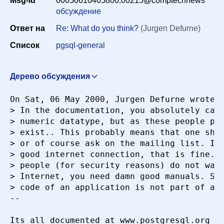
Msg-id
00050610405800.00215@comptechnews
Период
обсуждение
Ответ на
Re: What do you think?
(Jurgen Defurne)
Сортировка
Список
pgsql-general
Дерево обсуждения
Искать
Re: What do you think?
Jurgen Defurne
On Sat, 06 May 2000, Jurgen Defurne wrote:

<defurnj@glo.be>
6 мая 2000 г. в 02:00:07
> In the documentation, you absolutely can'
Re: What do you think?
"Robert B. Easter"
> numeric datatype, but as these people poi
<reaster@comptechnews.com>
6 мая 2000 г. в
> exist.. This probably means that one shou
10:40:03
> or of course ask on the mailing list. If 
> good internet connection, that is fine. B
Re: What do you think?
Elijah Roberts
> people (for security reasons) do not want
<eroberts@alexandriasc.com>
6 мая 2000 г. в
> Internet, you need damn good manuals. Sea
12:25:07
> code of an application is not part of a p
Re: What do you think?
Bruce Momjian
-- 

<pgman@candle.pha.pa.us>
6 мая 2000 г. в 12:34:05
Its all documented at www.postgresql.org in