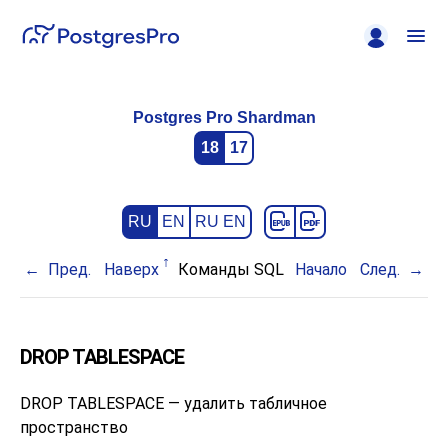
Postgres Pro Shardman
18
17
RU
EN
RU EN
Пред.
Наверх
Команды SQL
Начало
След.
DROP TABLESPACE
DROP TABLESPACE — удалить табличное
пространство