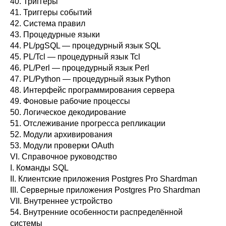
40. Триггеры
41. Триггеры событий
42. Система правил
43. Процедурные языки
44.
PL/pgSQL
— процедурный язык
SQL
45. PL/Tcl — процедурный язык Tcl
46. PL/Perl — процедурный язык Perl
47. PL/Python — процедурный язык Python
48. Интерфейс программирования сервера
49. Фоновые рабочие процессы
50. Логическое декодирование
51. Отслеживание прогресса репликации
52. Модули архивирования
53. Модули проверки OAuth
VI. Справочное руководство
I. Команды SQL
II. Клиентские приложения Postgres Pro Shardman
III. Серверные приложения Postgres Pro Shardman
VII. Внутреннее устройство
54. Внутренние особенности распределённой
системы