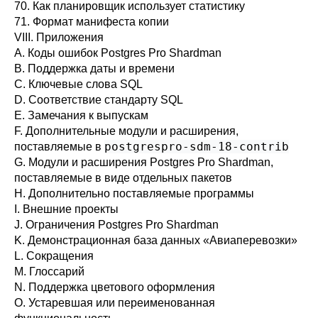
70. Как планировщик использует статистику
71. Формат манифеста копии
VIII. Приложения
A. Коды ошибок
Postgres Pro Shardman
B. Поддержка даты и времени
C. Ключевые слова
SQL
D. Соответствие стандарту SQL
E. Замечания к выпускам
F. Дополнительные модули и расширения,
postgrespro-sdm-18-contrib
поставляемые в
G. Модули и расширения
Postgres Pro Shardman
,
поставляемые в виде отдельных пакетов
H. Дополнительно поставляемые программы
I. Внешние проекты
J. Ограничения
Postgres Pro Shardman
K. Демонстрационная база данных
«
Авиаперевозки
»
L. Сокращения
M. Глоссарий
N. Поддержка цветового оформления
O. Устаревшая или переименованная