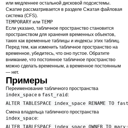
или медленнее остальной дисковой подсистемы.
Сжатие рассматривается в разделе
Сжатая файловая
система (CFS)
.
TEMPORARY
TEMP
или
Если указано, табличное пространство становится
пространством для хранения временных объектов,
таких как временные таблицы и индексы этих таблиц.
Перед тем, как изменить табличное пространство на
временное, убедитесь, что оно пустое. Обратите
внимание, что постоянное табличное пространство
можно сделать временным, а временное постоянным
— нет.
Примеры
Переименование табличного пространства
index_space
fast_raid
в
:
ALTER TABLESPACE index_space RENAME TO fas
Смена владельца табличного пространства
index_space
:
ALTER TABLESPACE index_space OWNER TO mary