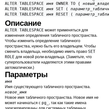
ALTER TABLESPACE 
имя
 OWNER TO { 
новый_влад
ALTER TABLESPACE 
имя
 SET ( 
параметр_таблич
ALTER TABLESPACE 
имя
 RESET ( 
параметр_табл
Описание
ALTER TABLESPACE
может применяться для
изменения определения табличного пространства.
Чтобы изменить определение табличного
пространства, нужно быть его владельцем. Чтобы
SET
сменить владельца, необходимо иметь право
ROLE
для новой роли-владельца. (Заметьте, что
суперпользователи наделяются этими правами
автоматически.)
Параметры
имя
Имя существующего табличного пространства.
новое_имя
Новое имя табличного пространства. Новое имя не
pg_
может начинаться с
, так как такие имена
зарезервированы для системных табличных