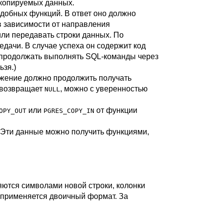
 копируемых данных.
одобных функций. В ответ оно должно
в зависимости от направления
или передавать строки данных. По
дачи. В случае успеха он содержит код
 продолжать выполнять SQL-команды через
ьзя.)
жение должно продолжить получать
возвращает
, можно с уверенностью
NULL
или
от функции
OPY_OUT
PGRES_COPY_IN
. Эти данные можно получить функциями,
яются символами новой строки, колонки
я применяется двоичный формат. За