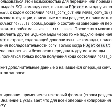
ользоваться этой возможностью для передачи или приёма
PQexec
е выдаёт SQL-команду
, вызывая
или одну из п
COPY
с кодом состояния
или
(
esult
PGRES_COPY_OUT
PGRES_COPY_IN
ьзовать функции, описанные в этом разделе, и принимать 
 объект
, сообщающий о состоянии завершения пере
PGresult
 какая-то проблема —
. После этого можно
PGRES_FATAL_ERROR
полнять другие SQL-команды через то же подключение нел
xec
в строке, содержащей дополнительные команды, прило
PQgetResult
ения последовательности
. Только когда
COPY
на полностью, и безопасно передавать другие команды.
ыполняться только после получения кода состояния
PGRES_C
ержит дополнительные данные о начавшейся операции
COPY
атов запроса:
.
 копирования применяется текстовый формат (строки раздел
. Значение 1 указывает, что для всей операции копировани
PY
.