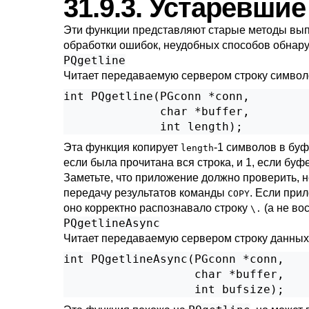
31.9.3. Устаревши
Эти функции представляют старые методы вы
обработки ошибок, неудобных способов обнар
PQgetline
Читает передаваемую сервером строку символо
int PQgetline(PGconn *conn,

              char *buffer,

              int length);
Эта функция копирует
-1 символов в буф
length
если была прочитана вся строка, и 1, если бу
Заметьте, что приложение должно проверить, н
передачу результатов команды
. Если при
COPY
оно корректно распознавало строку
(а не во
\.
PQgetlineAsync
Читает передаваемую сервером строку данны
int PQgetlineAsync(PGconn *conn,

                   char *buffer,

                   int bufsize);