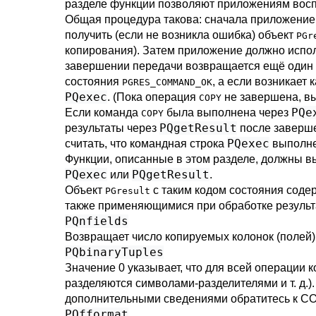
разделе функции позволяют приложениям восп
Общая процедура такова: сначала приложени
получить (если не возникла ошибка) объект
PGr
копирования). Затем приложение должно испол
завершении передачи возвращается ещё один
состояния
, а если возникает
PGRES_COMMAND_OK
PQexec
. (Пока операция
не завершена, вы
COPY
PQe
Если команда
была выполнена через
COPY
PQgetResult
результаты через
после заверш
PQexec
считать, что командная строка
выполне
Функции, описанные в этом разделе, должны в
PQexec
PQgetResult
или
.
Объект
с таким кодом состояния сод
PGresult
также применяющимися при обработке результ
PQnfields
Возвращает число копируемых колонок (полей)
PQbinaryTuples
Значение 0 указывает, что для всей операции
разделяются символами-разделителями и т. д.)
дополнительными сведениями обратитесь к
CO
PQfformat