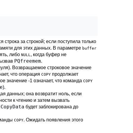
 строка за строкой; если поступила только
памяти для этих данных. В параметре
buffer
ять, либо
, когда буфер не
NULL
PQfreemem
 вызвав
.
 нуля). Возвращаемое строковое значение
чает, что операция
продолжает
COPY
ое значение -1 означает, что команда
COPY
e
).
ая данных; она возвратит ноль, если
ности к чтению и затем вызвать
tCopyData
будет заблокирована до
оманды
. Ожидать появления этого
COPY