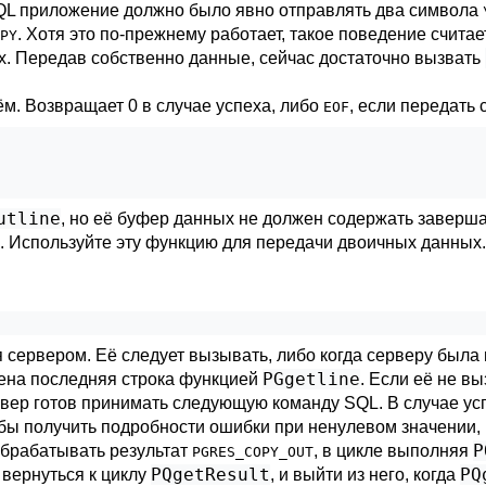
QL
приложение должно было явно отправлять два символа
. Хотя это по-прежнему работает, такое поведение счита
PY
х. Передав собственно данные, сейчас достаточно вызвать
м. Возвращает 0 в случае успеха, либо
, если передать 
EOF
utline
, но её буфер данных не должен содержать заверша
. Используйте эту функцию для передачи двоичных данных.
сервером. Её следует вызывать, либо когда серверу была
PGgetline
учена последняя строка функцией
. Если её не в
вер готов принимать следующую команду SQL. В случае ус
обы получить подробности ошибки при ненулевом значении,
P
обрабатывать результат
, в цикле выполняя
PGRES_COPY_OUT
PQgetResult
PQ
 вернуться к циклу
, и выйти из него, когда