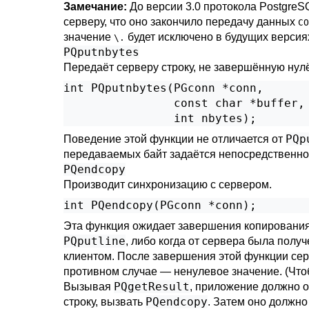
Замечание:
До версии 3.0 протокола
PostgreS
серверу, что оно закончило передачу данных
CO
значение
будет исключено в будущих версия
\.
PQputnbytes
Передаёт серверу строку, не завершённую нулё
int PQputnbytes(PGconn *conn,

                const char *buffer,

                int nbytes);
PQp
Поведение этой функции не отличается от
передаваемых байт задаётся непосредственно
PQendcopy
Производит синхронизацию с сервером.
int PQendcopy(PGconn *conn);
Эта функция ожидает завершения копирования 
PQputline
, либо когда от сервера была пол
клиентом. После завершения этой функции сер
противном случае — ненулевое значение. (Чт
PQgetResult
Вызывая
, приложение должно 
PQendcopy
строку, вызвать
. Затем оно должно