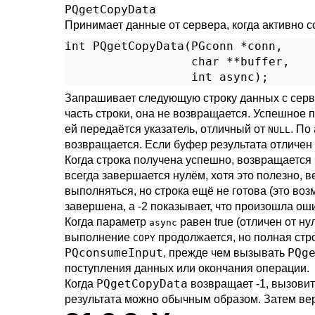
PQgetCopyData
Принимает данные от сервера, когда активно 
int PQgetCopyData(PGconn *conn,

                  char **buffer,

                  int async);
Запрашивает следующую строку данных с серв
часть строки, она не возвращается. Успешное
ей передаётся указатель, отличный от
. По
NULL
возвращается. Если буфер результата отличен
Когда строка получена успешно, возвращается 
всегда завершается нулём, хотя это полезно, в
выполняться, но строка ещё не готова (это воз
завершена, а -2 показывает, что произошла о
Когда параметр
равен true (отличен от ну
async
выполнение
продолжается, но полная стро
COPY
PQconsumeInput
PQg
, прежде чем вызывать
поступления данных или окончания операции.
PQgetCopyData
Когда
возвращает -1, вызови
результата можно обычным образом. Затем ве