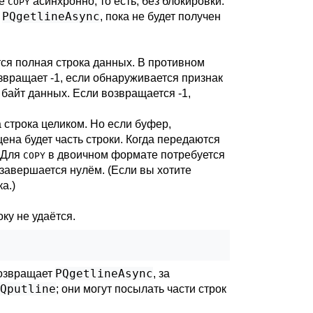
ые
асинхронно, то есть, без блокировки.
COPY
PQgetlineAsync
и
, пока не будет получен
ся полная строка данных. В противном
звращает -1, если обнаруживается признак
байт данных. Если возвращается -1,
строка целиком. Но если буфер,
на будет часть строки. Когда передаются
 (Для
в двоичном формате потребуется
COPY
завершается нулём. (Если вы хотите
а.)
оку не удаётся.
PQgetlineAsync
 возвращает
, за
Qputline
; они могут посылать части строк