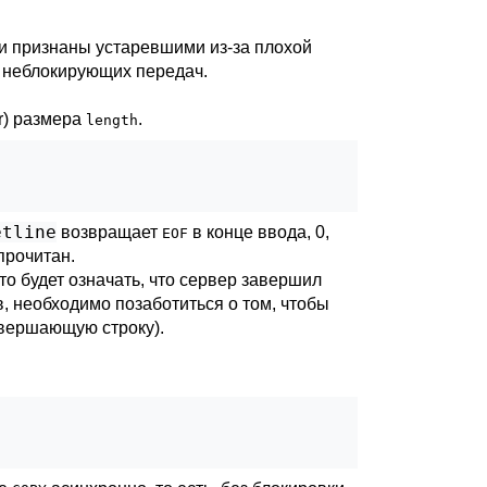
ни признаны устаревшими из-за плохой
и неблокирующих передач.
r) размера
.
length
etline
возвращает
в конце ввода, 0,
EOF
прочитан.
что будет означать, что сервер завершил
в, необходимо позаботиться о том, чтобы
авершающую строку).