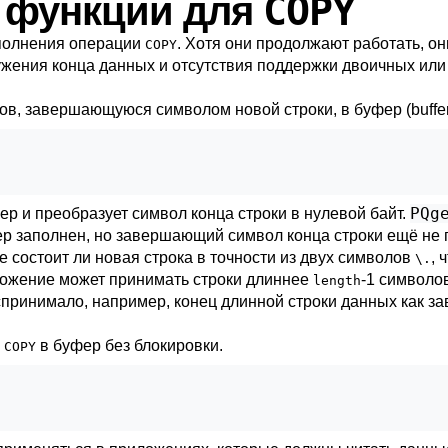
COPY
е функции для
полнения операции
. Хотя они продолжают работать, о
COPY
ужения конца данных и отсутствия поддержки двоичных ил
в, завершающуюся символом новой строки, в буфер (buffe
PQg
ер и преобразует символ конца строки в нулевой байт.
фер заполнен, но завершающий символ конца строки ещё не 
е состоит ли новая строка в точности из двух символов
, 
\.
ложение может принимать строки длиннее
-1 символо
length
спринимало, например, конец длинной строки данных как з
х
в буфер без блокировки.
COPY