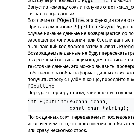
PQgetline
Эта функция похожа на
, но может
Запустив команду
и получив ответ
COPY
PGRES_C
сигнал конца данных.
PQgetline
В отличие от
, эта функция сама от
PQgetlineAsync
При каждом вызове
будет в
случае никакие данные не возвращаются до по
завершения копирования, или 0, если данные 
PQend
вызывающий код должен затем вызвать
Возвращаемые данные не будут пересекать гра
выделенный вызывающим кодом, оказывается с
текстовые данные, это можно выявить, прове
собственно разобрать формат данных
, ч
COPY
получить строку с нулём в конце, передайте в
b
PQputline
Передаёт серверу строку, завершённую нулём.
int PQputline(PGconn *conn,

              const char *string);
Поток данных
, передаваемых последоват
COPY
исключением того, что приложения не обязате
или сразу несколько строк.