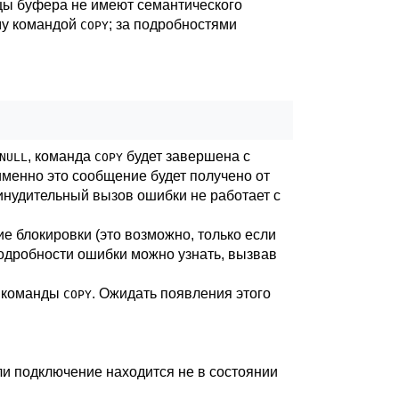
цы буфера не имеют семантического
му командой
; за подробностями
COPY
, команда
будет завершена с
NULL
COPY
 именно это сообщение будет получено от
ринудительный вызов ошибки не работает с
е блокировки (это возможно, только если
подробности ошибки можно узнать, вызвав
т команды
. Ожидать появления этого
COPY
сли подключение находится не в состоянии