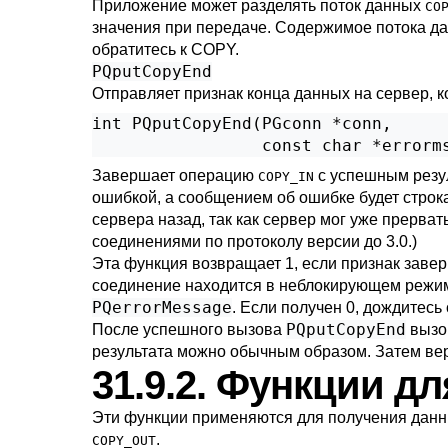
Приложение может разделять поток данных
CO
значения при передаче. Содержимое потока д
обратитесь к
COPY
.
PQputCopyEnd
Отправляет признак конца данных на сервер, к
int PQputCopyEnd(PGconn *conn,

                 const char *errorm
Завершает операцию
с успешным резул
COPY_IN
ошибкой, а сообщением об ошибке будет строк
сервера назад, так как сервер мог уже прерва
соединениями по протоколу версии до 3.0.)
Эта функция возвращает 1, если признак завер
соединение находится в неблокирующем режиме
PQerrorMessage
. Если получен 0, дождитесь 
PQputCopyEnd
После успешного вызова
вызо
результата можно обычным образом. Затем ве
31.9.2. Функции д
Эти функции применяются для получения дан
.
COPY_OUT