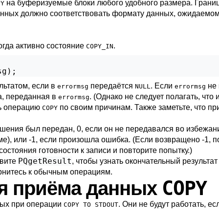
на буферизуемые блоки любого удобного размера. Грани
PY
анных должно соответствовать формату данных, ожидаемо
огда активно состояние
.
COPY_IN
sg);
ьтатом, если в
передаётся
. Если
не
errormsg
NULL
errormsg
а, переданная в
. (Однако не следует полагать, что
errormsg
ть операцию
по своим причинам. Также заметьте, что п
COPY
шения был передан, 0, если он не передавался во избежани
), или -1, если произошла ошибка. (Если возвращено -1, 
состояния готовности к записи и повторите попытку.)
PQgetResult
вите
, чтобы узнать окончательный результа
рнитесь к обычным операциям.
COPY
ля приёма данных
ных при операции
. Они не будут работать, е
COPY TO STDOUT