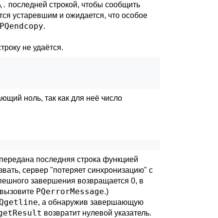
последней строкой, чтобы сообщить
\.
ется устаревшим и ожидается, что особое
PQendcopy
.
строку не удаётся.
ющий ноль, так как для неё число
 передана последняя строка функцией
ызвать, сервер
"потеряет синхронизацию"
с
пешного завершения возвращается 0, в
PQerrorMessage
 вызовите
.)
Qgetline
, а обнаружив завершающую
getResult
возвратит нулевой указатель.