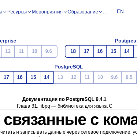
EN
ы
Ресурсы
Мероприятия
Образование
...
erprise
Postgres
12
11
10
9.6
18
17
16
15
14
PostgreSQL
17
16
15
14
13
12
11
10
9.6
9.5
Документация по PostgreSQL 9.4.1
Глава 31.
libpq
— библиотека для языка C
, связанные с ко
читать и записывать данные через сетевое подключение, 