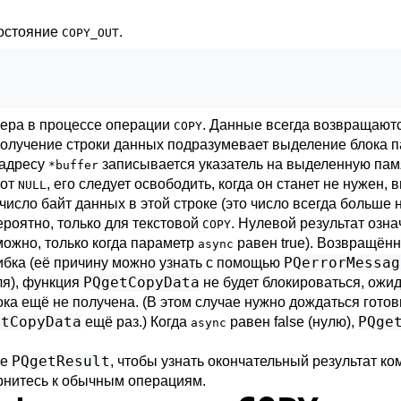
состояние
.
COPY_OUT
ера в процессе операции
. Данные всегда возвращаются
COPY
 получение строки данных подразумевает выделение блока 
 адресу
записывается указатель на выделенную пам
*buffer
 от
, его следует освободить, когда он станет не нужен,
NULL
число байт данных в этой строке (это число всегда больше
ероятно, только для текстовой
. Нулевой результат озна
COPY
можно, только когда параметр
равен true). Возвращённ
async
PQerrorMessag
шибка (её причину можно узнать с помощью
PQgetCopyData
ля), функция
не будет блокироваться, ожид
ка ещё не получена. (В этом случае нужно дождаться готов
etCopyData
PQge
ещё раз.) Когда
равен false (нулю),
async
PQgetResult
те
, чтобы узнать окончательный результат к
рнитесь к обычным операциям.