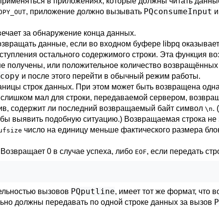
 применяться в приложениях, которые должны читать данн
PQconsumeInput
, приложение должно вызывать
OPY_OUT
вечает за обнаружение конца данных.
озвращать данные, если во входном буфере
libpq
оказывает
ступления остального содержимого строки. Эта функция во
не получены, или положительное количество возвращённых 
copy
и после этого перейти в обычный режим работы.
ницы строк данных. При этом может быть возвращена одна 
лишком мал для строки, передаваемой сервером, возвраще
рив, содержит ли последний возвращаемый байт символ
.
\n
тобы выявить подобную ситуацию.) Возвращаемая строка не 
число на единицу меньше фактического размера блок
ufsize
 Возвращает 0 в случае успеха, либо
, если передать стр
EOF
PQputline
ельностью вызовов
, имеет тот же формат, что
P
льно должны передавать по одной строке данных за вызов