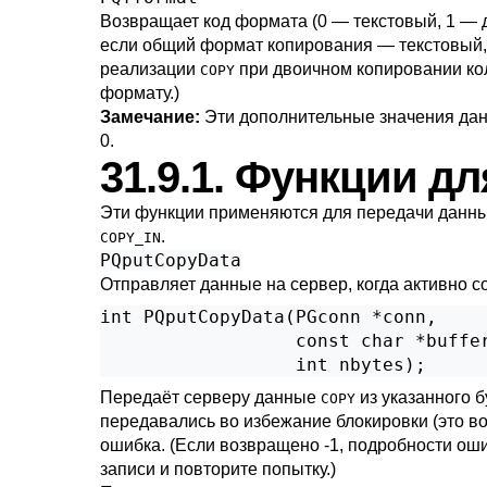
Возвращает код формата (0 — текстовый, 1 — 
если общий формат копирования — текстовый, 
реализации
при двоичном копировании кол
COPY
формату.)
Замечание:
Эти дополнительные значения дан
0.
31.9.1. Функции д
Эти функции применяются для передачи данн
.
COPY_IN
PQputCopyData
Отправляет данные на сервер, когда активно 
int PQputCopyData(PGconn *conn,

                  const char *buffer
                  int nbytes);
Передаёт серверу данные
из указанного б
COPY
передавались во избежание блокировки (это в
ошибка. (Если возвращено -1, подробности ош
записи и повторите попытку.)