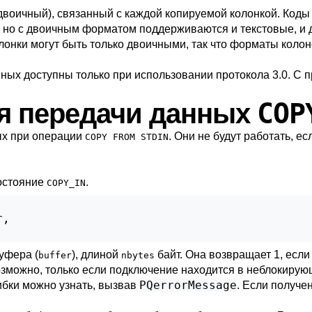
двоичный), связанный с каждой копируемой колонкой. Коды
но с двоичным форматом поддерживаются и текстовые, и д
онки могут быть только двоичными, так что форматы коло
ных доступны только при использовании протокола 3.0. С 
COP
ля передачи данных
ых при операции
. Они не будут работать, е
COPY FROM STDIN
состояние
.
COPY_IN
,

уфера (
), длиной
байт. Она возвращает 1, если
buffer
nbytes
озможно, только если подключение находится в неблокирую
PQerrorMessage
ибки можно узнать, вызвав
. Если получе