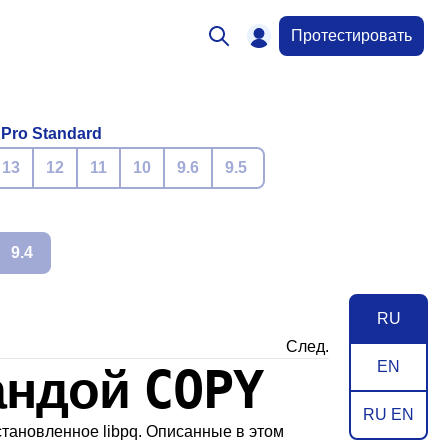
Протестировать
 Pro Standard
13
12
11
10
9.6
9.5
9.4
RU
След.
EN
COPY
мандой
RU EN
установленное
libpq
. Описанные в этом