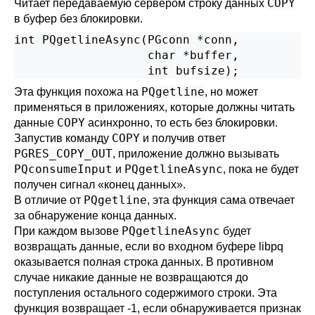
COPY
Читает передаваемую сервером строку данных
в буфер без блокировки.
int PQgetlineAsync(PGconn *conn,

                   char *buffer,

PQgetline
Эта функция похожа на
, но может
применяться в приложениях, которые должны читать
COPY
данные
асинхронно, то есть без блокировки.
COPY
Запустив команду
и получив ответ
PGRES_COPY_OUT
, приложение должно вызывать
PQconsumeInput
PQgetlineAsync
и
, пока не будет
получен сигнал «конец данных».
PQgetline
В отличие от
, эта функция сама отвечает
за обнаружение конца данных.
PQgetlineAsync
При каждом вызове
будет
возвращать данные, если во входном буфере
libpq
оказывается полная строка данных. В противном
случае никакие данные не возвращаются до
поступления остального содержимого строки. Эта
функция возвращает -1, если обнаруживается признак