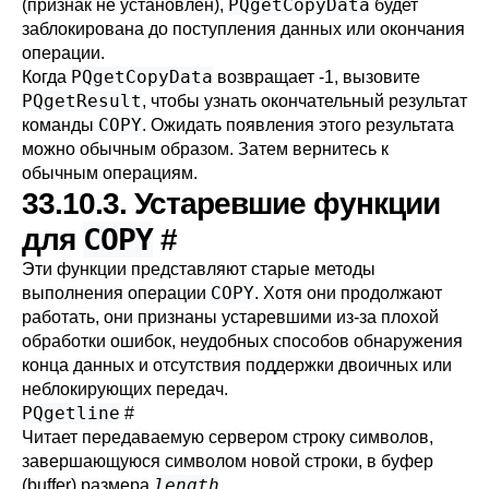
PQgetCopyData
(признак не установлен),
будет
заблокирована до поступления данных или окончания
операции.
PQgetCopyData
Когда
возвращает -1, вызовите
PQgetResult
, чтобы узнать окончательный результат
COPY
команды
. Ожидать появления этого результата
можно обычным образом. Затем вернитесь к
обычным операциям.
33.10.3. Устаревшие функции
COPY
для
#
Эти функции представляют старые методы
COPY
выполнения операции
. Хотя они продолжают
работать, они признаны устаревшими из-за плохой
обработки ошибок, неудобных способов обнаружения
конца данных и отсутствия поддержки двоичных или
неблокирующих передач.
PQgetline
#
Читает передаваемую сервером строку символов,
завершающуюся символом новой строки, в буфер
length
(buffer) размера
.