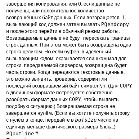
завершения копирования, или 0, если данные не
получены, или положительное количество
возвращённых байт данных. Если возвращается -1,
PQendcopy
вызывающий код должен затем вызвать
и после этого перейти в обычный режим работы.
Возвращаемые данные не будут пересекать границы
строк данных. При этом может быть возвращена одна
строка целиком. Но если буфер, выделенный
вызывающим кодом, оказывается слишком мал для
строки, передаваемой сервером, возвращена будет
часть строки. Когда передаются текстовые данные,
это можно выявить, проверив, содержит ли
\n
COPY
последний возвращаемый байт символ
. (Для
в двоичном формате потребуется собственно
COPY
разобрать формат данных
, чтобы выявить
подобную ситуацию.) Возвращаемая строка не
завершается нулём. (Если вы хотите получить строку
bufsize
с нулём в конце, передайте в
число на
единицу меньше фактического размера блока.)
PQputline
#