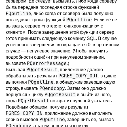
сервером. Её следует вызывать, либо когда серверу
была передана последняя строка функцией
PQputline
, либо когда от сервера была получена
PQgetline
последняя строка функцией
. Если её не
вызвать, сервер
«
потеряет синхронизацию
»
с
клиентом. После завершения этой функции сервер
готов принимать следующую команду SQL. В случае
успешного завершения возвращается 0, в противном
случае — ненулевое значение. (Чтобы получить
подробности ошибки при ненулевом значении,
PQerrorMessage
вызовите
.)
PQgetResult
Вызывая
, приложение должно
PGRES_COPY_OUT
обрабатывать результат
, в цикле
PQgetline
выполняя
, а обнаружив завершающую
PQendcopy
строку, вызвать
. Затем оно должно
PQgetResult
вернуться к циклу
и выйти из него,
PQgetResult
когда
возвратит нулевой указатель.
Подобным образом, получив результат
PGRES_COPY_IN
, приложение должно выполнить
PQputline
серию вызовов
, завершить её, вызвав
PQendcopy
, а затем вернуться к циклу