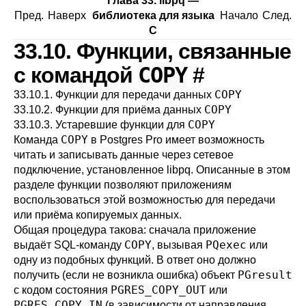
Глава 33.
libpq
—
Пред.
Наверх
библиотека для языка
Начало
След.
C
33.10. Функции, связанные
COPY
с командой
#
COPY
33.10.1. Функции для передачи данных
COPY
33.10.2. Функции для приёма данных
COPY
33.10.3. Устаревшие функции для
COPY
Команда
в
Postgres Pro
имеет возможность
читать и записывать данные через сетевое
подключение, установленное
libpq
. Описанные в этом
разделе функции позволяют приложениям
воспользоваться этой возможностью для передачи
или приёма копируемых данных.
Общая процедура такова: сначала приложение
COPY
PQexec
выдаёт SQL-команду
, вызывая
или
одну из подобных функций. В ответ оно должно
PGresult
получить (если не возникла ошибка) объект
PGRES_COPY_OUT
с кодом состояния
или
PGRES_COPY_IN
(в зависимости от направления