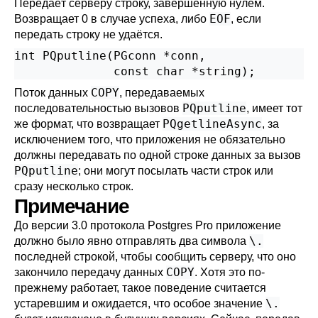
Передаёт серверу строку, завершённую нулём.
EOF
Возвращает 0 в случае успеха, либо
, если
передать строку не удаётся.
int PQputline(PGconn *conn,

COPY
Поток данных
, передаваемых
PQputline
последовательностью вызовов
, имеет тот
PQgetlineAsync
же формат, что возвращает
, за
исключением того, что приложения не обязательно
должны передавать по одной строке данных за вызов
PQputline
; они могут посылать части строк или
сразу несколько строк.
Примечание
До версии 3.0 протокола
Postgres Pro
приложение
\.
должно было явно отправлять два символа
последней строкой, чтобы сообщить серверу, что оно
COPY
закончило передачу данных
. Хотя это по-
прежнему работает, такое поведение считается
\.
устаревшим и ожидается, что особое значение