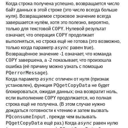
Когда строка получена успешно, возвращается число
байт данных в этой строке (это число всегда больше
нуля). Возвращаемое строковое значение всегда
завершается нулём, хотя это полезно, вероятно,
COPY
только для текстовой
. Нулевой результат
COPY
означает, что операция
продолжает
выполняться, но строка ещё не готова (это возможно,
async
только когда параметр
равен true).
Возвращённое значение -1 означает, что команда
COPY
завершена, а -2 показывает, что произошла
ошибка (её причину можно узнать с помощью
PQerrorMessage
).
async
Когда параметр
отличен от нуля (признак
PQgetCopyData
установлен), функция
не будет
блокироваться, ожидая данных; она возвратит ноль,
COPY
если выполнение
продолжается, но полная
строка ещё не получена. (В этом случае нужно
дождаться готовности к чтению и затем вызвать
PQconsumeInput
, прежде чем вызывать
PQgetCopyData
async
ещё раз.) Когда
равен нулю