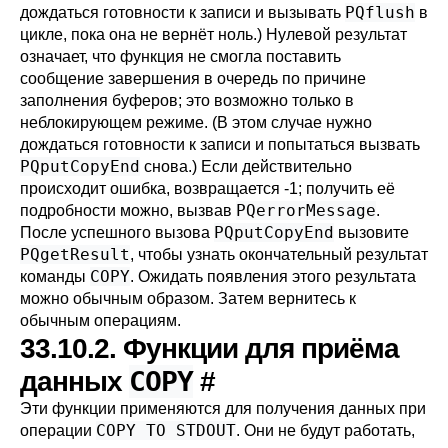
PQflush
дождаться готовности к записи и вызывать
в
цикле, пока она не вернёт ноль.) Нулевой результат
означает, что функция не смогла поставить
сообщение завершения в очередь по причине
заполнения буферов; это возможно только в
неблокирующем режиме. (В этом случае нужно
дождаться готовности к записи и попытаться вызвать
PQputCopyEnd
снова.) Если действительно
происходит ошибка, возвращается -1; получить её
PQerrorMessage
подробности можно, вызвав
.
PQputCopyEnd
После успешного вызова
вызовите
PQgetResult
, чтобы узнать окончательный результат
COPY
команды
. Ожидать появления этого результата
можно обычным образом. Затем вернитесь к
обычным операциям.
33.10.2. Функции для приёма
COPY
данных
#
Эти функции применяются для получения данных при
COPY TO STDOUT
операции
. Они не будут работать,