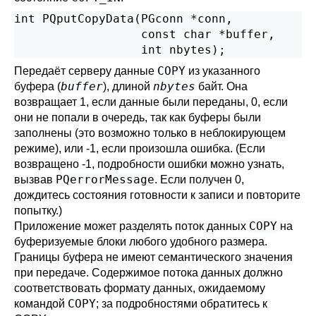
int PQputCopyData(PGconn *conn,

                  const char *buffer,

COPY
Передаёт серверу данные
из указанного
buffer
nbytes
буфера (
), длиной
байт. Она
возвращает 1, если данные были переданы, 0, если
они не попали в очередь, так как буферы были
заполнены (это возможно только в неблокирующем
режиме), или -1, если произошла ошибка. (Если
возвращено -1, подробности ошибки можно узнать,
PQerrorMessage
вызвав
. Если получен 0,
дождитесь состояния готовности к записи и повторите
попытку.)
COPY
Приложение может разделять поток данных
на
буферизуемые блоки любого удобного размера.
Границы буфера не имеют семантического значения
при передаче. Содержимое потока данных должно
соответствовать формату данных, ожидаемому
COPY
командой
; за подробностями обратитесь к