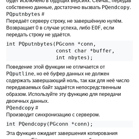
будет исключено в будущих версиях. Сейчас, передав
PQendcopy
собственно данные, достаточно вызвать
.
PQputnbytes
#
Передаёт серверу строку, не завершённую нулём.
EOF
Возвращает 0 в случае успеха, либо
, если
передать строку не удаётся.
int PQputnbytes(PGconn *conn,

                const char *buffer,

Поведение этой функции не отличается от
PQputline
, но её буфер данных не должен
содержать завершающий ноль, так как для неё число
передаваемых байт задаётся непосредственным
образом. Используйте эту функцию для передачи
двоичных данных.
PQendcopy
#
Производит синхронизацию с сервером.
Эта функция ожидает завершения копирования