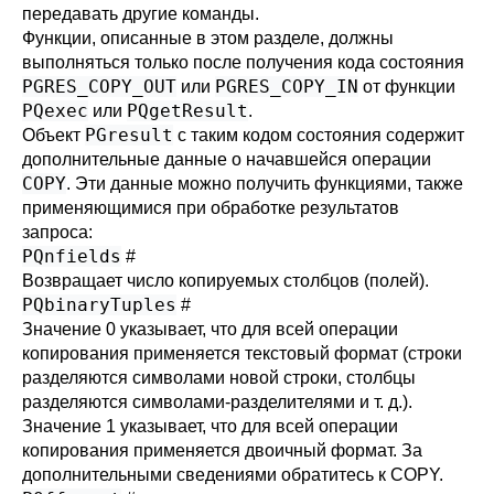
передавать другие команды.
Функции, описанные в этом разделе, должны
выполняться только после получения кода состояния
PGRES_COPY_OUT
PGRES_COPY_IN
или
от функции
PQexec
PQgetResult
или
.
PGresult
Объект
с таким кодом состояния содержит
дополнительные данные о начавшейся операции
COPY
. Эти данные можно получить функциями, также
применяющимися при обработке результатов
запроса:
PQnfields
#
Возвращает число копируемых столбцов (полей).
PQbinaryTuples
#
Значение 0 указывает, что для всей операции
копирования применяется текстовый формат (строки
разделяются символами новой строки, столбцы
разделяются символами-разделителями и т. д.).
Значение 1 указывает, что для всей операции
копирования применяется двоичный формат. За
дополнительными сведениями обратитесь к
COPY
.