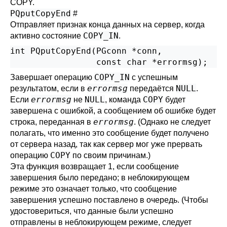
COPY
.
PQputCopyEnd
#
Отправляет признак конца данных на сервер, когда
COPY_IN
активно состояние
.
int PQputCopyEnd(PGconn *conn,

COPY_IN
Завершает операцию
с успешным
errormsg
NULL
результатом, если в
передаётся
.
errormsg
NULL
COPY
Если
не
, команда
будет
завершена с ошибкой, а сообщением об ошибке будет
errormsg
строка, переданная в
. (Однако не следует
полагать, что именно это сообщение будет получено
от сервера назад, так как сервер мог уже прервать
COPY
операцию
по своим причинам.)
Эта функция возвращает 1, если сообщение
завершения было передано; в неблокирующем
режиме это означает только, что сообщение
завершения успешно поставлено в очередь. (Чтобы
удостовериться, что данные были успешно
отправлены в неблокирующем режиме, следует