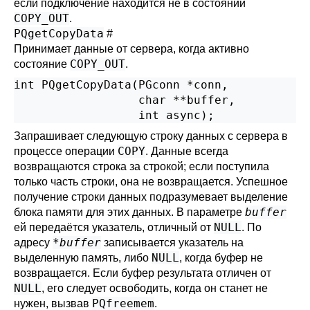
если подключение находится не в состоянии
COPY_OUT
.
PQgetCopyData
#
Принимает данные от сервера, когда активно
COPY_OUT
состояние
.
int PQgetCopyData(PGconn *conn,

                  char **buffer,

Запрашивает следующую строку данных с сервера в
COPY
процессе операции
. Данные всегда
возвращаются строка за строкой; если поступила
только часть строки, она не возвращается. Успешное
получение строки данных подразумевает выделение
buffer
блока памяти для этих данных. В параметре
NULL
ей передаётся указатель, отличный от
. По
*buffer
адресу
записывается указатель на
NULL
выделенную память, либо
, когда буфер не
возвращается. Если буфер результата отличен от
NULL
, его следует освободить, когда он станет не
PQfreemem
нужен, вызвав
.