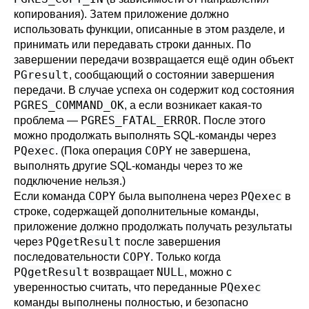
копирования). Затем приложение должно
использовать функции, описанные в этом разделе, и
принимать или передавать строки данных. По
завершении передачи возвращается ещё один объект
PGresult
, сообщающий о состоянии завершения
передачи. В случае успеха он содержит код состояния
PGRES_COMMAND_OK
, а если возникает какая-то
PGRES_FATAL_ERROR
проблема —
. После этого
можно продолжать выполнять SQL-команды через
PQexec
COPY
. (Пока операция
не завершена,
выполнять другие SQL-команды через то же
подключение нельзя.)
COPY
PQexec
Если команда
была выполнена через
в
строке, содержащей дополнительные команды,
приложение должно продолжать получать результаты
PQgetResult
через
после завершения
COPY
последовательности
. Только когда
PQgetResult
NULL
возвращает
, можно с
PQexec
уверенностью считать, что переданные
команды выполнены полностью, и безопасно