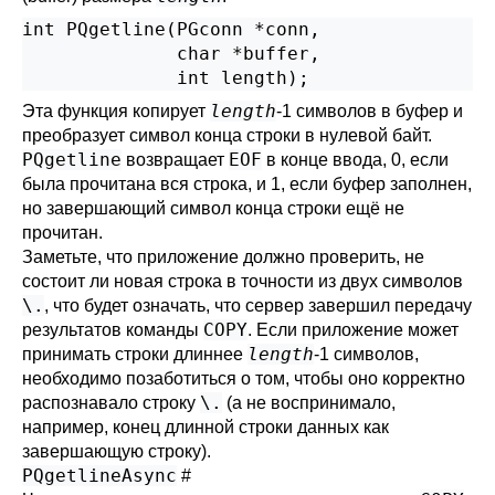
int PQgetline(PGconn *conn,

              char *buffer,

length
Эта функция копирует
-1 символов в буфер и
преобразует символ конца строки в нулевой байт.
PQgetline
EOF
возвращает
в конце ввода, 0, если
была прочитана вся строка, и 1, если буфер заполнен,
но завершающий символ конца строки ещё не
прочитан.
Заметьте, что приложение должно проверить, не
состоит ли новая строка в точности из двух символов
\.
, что будет означать, что сервер завершил передачу
COPY
результатов команды
. Если приложение может
length
принимать строки длиннее
-1 символов,
необходимо позаботиться о том, чтобы оно корректно
\.
распознавало строку
(а не воспринимало,
например, конец длинной строки данных как
завершающую строку).
PQgetlineAsync
#