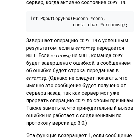
сервер, когда активно состояние
.
COPY_IN
int PQputCopyEnd(PGconn *conn,

Завершает операцию
с успешным
COPY_IN
результатом, если в
передаётся
errormsg
. Если
не
, команда
NULL
errormsg
NULL
COPY
будет завершена с ошибкой, а сообщением
об ошибке будет строка, переданная в
. (Однако не следует полагать, что
errormsg
именно это сообщение будет получено от
сервера назад, так как сервер мог уже
прервать операцию
по своим причинам.
COPY
Также заметьте, что принудительный вызов
ошибки не работает с соединениями по
протоколу версии до 3.0.)
Эта функция возвращает 1, если сообщение