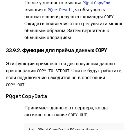
После успешного вызова
PQputCopyEnd
вызовите
, чтобы узнать
PQgetResult
окончательный результат команды
.
COPY
Ожидать появления этого результата можно
обычным образом. Затем вернитесь к
обычным операциям.
33.9.2. Функции для приёма данных
COPY
Эти функции применяются для получения данных
при операции
. Они не будут работать,
COPY TO STDOUT
если подключение находится не в состоянии
.
COPY_OUT
PQgetCopyData
Принимает данные от сервера, когда
активно состояние
.
COPY_OUT
int PQgetCopyData(PGconn *conn,
