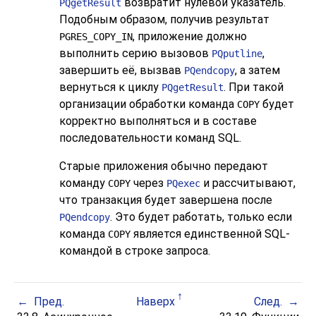
возвратит нулевой указатель.
PQgetResult
Подобным образом, получив результат
, приложение должно
PGRES_COPY_IN
выполнить серию вызовов
,
PQputline
завершить её, вызвав
, а затем
PQendcopy
вернуться к циклу
. При такой
PQgetResult
организации обработки команда
будет
COPY
корректно выполняться и в составе
последовательности команд
SQL
.
Старые приложения обычно передают
команду
через
и рассчитывают,
COPY
PQexec
что транзакция будет завершена после
. Это будет работать, только если
PQendcopy
команда
является единственной
SQL
-
COPY
командой в строке запроса.
Пред.
Наверх
След.