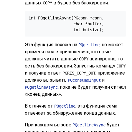
данных
в буфер без блокировки.
COPY
int PQgetlineAsync(PGconn *conn,

                   char *buffer,

Эта функция похожа на
, но может
PQgetline
применяться в приложениях, которые
должны читать данные
асинхронно, то
COPY
есть без блокировки. Запустив команду
COPY
и получив ответ
, приложение
PGRES_COPY_OUT
должно вызывать
и
PQconsumeInput
, пока не будет получен сигнал
PQgetlineAsync
«конец данных».
В отличие от
, эта функция сама
PQgetline
отвечает за обнаружение конца данных.
При каждом вызове
будет
PQgetlineAsync
возвращать данные, если во входном