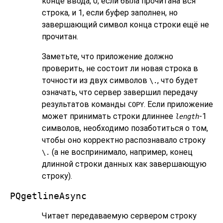
конце ввода, 0, если была прочитана вся
строка, и 1, если буфер заполнен, но
завершающий символ конца строки ещё не
прочитан.
Заметьте, что приложение должно
проверить, не состоит ли новая строка в
точности из двух символов
, что будет
\.
означать, что сервер завершил передачу
результатов команды
. Если приложение
COPY
может принимать строки длиннее
-1
length
символов, необходимо позаботиться о том,
чтобы оно корректно распознавало строку
(а не воспринимало, например, конец
\.
длинной строки данных как завершающую
строку).
PQgetlineAsync
Читает передаваемую сервером строку