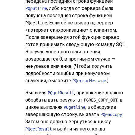
передана последняя строка функцией
, либо когда от сервера была
PQputline
получена последняя строка функцией
. Если её не вызвать, сервер
PQgetline
«
потеряет синхронизацию
»
с клиентом.
После завершения этой функции сервер
готов принимать следующую команду SQL.
В случае успешного завершения
возвращается 0, в противном случае —
ненулевое значение. (Чтобы получить
подробности ошибки при ненулевом
значении, вызовите
.)
PQerrorMessage
Вызывая
, приложение должно
PQgetResult
обрабатывать результат
, в
PGRES_COPY_OUT
цикле выполняя
, а обнаружив
PQgetline
завершающую строку, вызвать
.
PQendcopy
Затем оно должно вернуться к циклу
и выйти из него, когда
PQgetResult