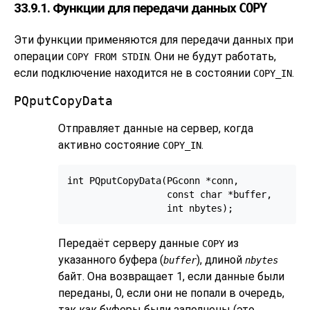
33.9.1. Функции для передачи данных
COPY
Эти функции применяются для передачи данных при
операции
. Они не будут работать,
COPY FROM STDIN
если подключение находится не в состоянии
.
COPY_IN
PQputCopyData
Отправляет данные на сервер, когда
активно состояние
.
COPY_IN
int PQputCopyData(PGconn *conn,

                  const char *buffer,

Передаёт серверу данные
из
COPY
указанного буфера (
), длиной
buffer
nbytes
байт. Она возвращает 1, если данные были
переданы, 0, если они не попали в очередь,
так как буферы были заполнены (это