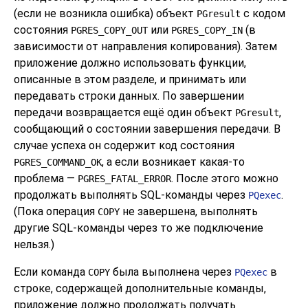
(если не возникла ошибка) объект
с кодом
PGresult
состояния
или
(в
PGRES_COPY_OUT
PGRES_COPY_IN
зависимости от направления копирования). Затем
приложение должно использовать функции,
описанные в этом разделе, и принимать или
передавать строки данных. По завершении
передачи возвращается ещё один объект
,
PGresult
сообщающий о состоянии завершения передачи. В
случае успеха он содержит код состояния
, а если возникает какая-то
PGRES_COMMAND_OK
проблема —
. После этого можно
PGRES_FATAL_ERROR
продолжать выполнять SQL-команды через
.
PQexec
(Пока операция
не завершена, выполнять
COPY
другие SQL-команды через то же подключение
нельзя.)
Если команда
была выполнена через
в
COPY
PQexec
строке, содержащей дополнительные команды,
приложение должно продолжать получать