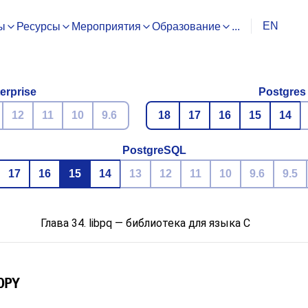
EN
ы
Ресурсы
Мероприятия
Образование
...
erprise
Postgres
12
11
10
9.6
18
17
16
15
14
PostgreSQL
17
16
15
14
13
12
11
10
9.6
9.5
Глава 34.
libpq
— библиотека для языка C
OPY