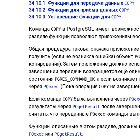
34.10.1. Функции для передачи данных
COPY
34.10.2. Функции для приёма данных
COPY
34.10.3. Устаревшие функции для
COPY
Команда
в
PostgreSQL
имеет возможность
COPY
разделе функции позволяют приложениям вос
Общая процедура такова: сначала приложени
получить (если не возникла ошибка) объект
PG
копирования). Затем приложение должно испо
завершении передачи возвращается ещё оди
состояния
, а если возникает
PGRES_COMMAND_OK
через
. (Пока операция
не завершен
PQexec
COPY
Если команда
была выполнена через
COPY
PQex
результаты через
после завершен
PQgetResult
считать, что переданные
команды выпо
PQexec
Функции, описанные в этом разделе, должны 
или
.
PQexec
PQgetResult