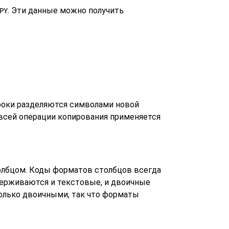
. Эти данные можно получить
PY
троки разделяются символами новой
я всей операции копирования применяется
олбцом. Коды форматов столбцов всегда
держиваются и текстовые, и двоичные
олько двоичными, так что форматы