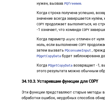
нужен, вызвав
.
PQfreemem
Когда строка получена успешно, возв
значение всегда завершается нулём, 
продолжает выполняться, но стро
COPY
-1 означает, что команда
заверше
COPY
Когда параметр
отличен от нуля
async
ноль, если выполнение
продолжае
COPY
затем вызвать
, преж
PQconsumeInput
будет заблокирована до
PQgetCopyData
Когда
возвращает -1, 
PQgetCopyData
этого результата можно обычным обр
34.10.3. Устаревшие функции для
COPY
Эти функции представляют старые методы 
обработки ошибок, неудобных способов обна