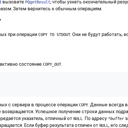
вызовите
, чтобы узнать окончательный рез
d
PQgetResult
азом. Затем вернитесь к обычным операциям.
Y
ных при операции
. Они не будут работать, 
COPY TO STDOUT
 активно состояние
.
COPY_OUT
ых с сервера в процессе операции
. Данные всегда 
COPY
не возвращается. Успешное получение строки данных под
редаётся указатель, отличный от
. По адресу
з
NULL
*buffer
звращается. Если буфер результата отличен от
, его сл
NULL