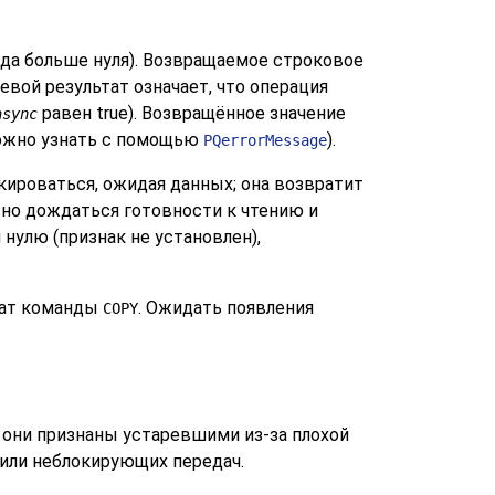
егда больше нуля). Возвращаемое строковое
левой результат означает, что операция
равен true). Возвращённое значение
async
можно узнать с помощью
).
PQerrorMessage
кироваться, ожидая данных; она возвратит
ужно дождаться готовности к чтению и
 нулю (признак не установлен),
тат команды
. Ожидать появления
COPY
, они признаны устаревшими из-за плохой
или неблокирующих передач.