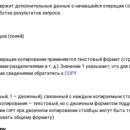
держит дополнительные данные о начавшейся операции
CO
отке результатов запроса:
ов (полей).
 операции копирования применяется текстовый формат (с
ми-разделителями и т. д.). Значение 1 указывает, что дл
ми сведениями обратитесь к
COPY
.
вый, 1 — двоичный), связанный с каждым копируемым ст
 копирования — текстовый, но с двоичным форматом под
ции
при двоичном копировании столбцы могут быть т
COPY
овать общему формату.)