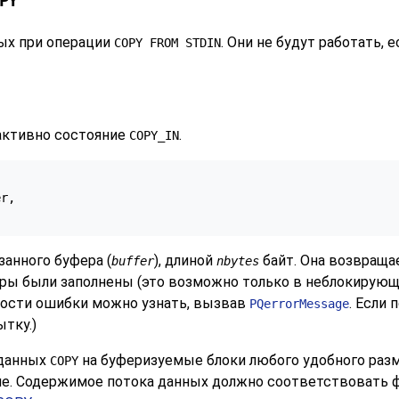
PY
ых при операции
. Они не будут работать,
COPY FROM STDIN
 активно состояние
.
COPY_IN
r,

занного буфера (
), длиной
байт. Она возвращае
buffer
nbytes
феры были заполнены (это возможно только в неблокирующ
бности ошибки можно узнать, вызвав
. Если 
PQerrorMessage
ытку.)
 данных
на буферизуемые блоки любого удобного разм
COPY
аче. Содержимое потока данных должно соответствовать