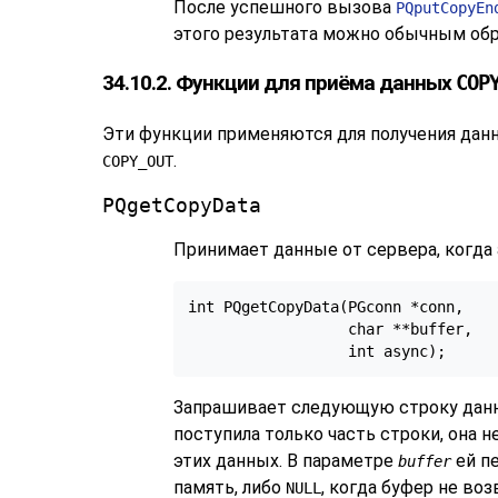
После успешного вызова
PQputCopyEn
этого результата можно обычным обр
34.10.2. Функции для приёма данных
COP
Эти функции применяются для получения дан
.
COPY_OUT
PQgetCopyData
Принимает данные от сервера, когда
int PQgetCopyData(PGconn *conn,

                  char **buffer,

Запрашивает следующую строку данн
поступила только часть строки, она 
этих данных. В параметре
ей пе
buffer
память, либо
, когда буфер не во
NULL