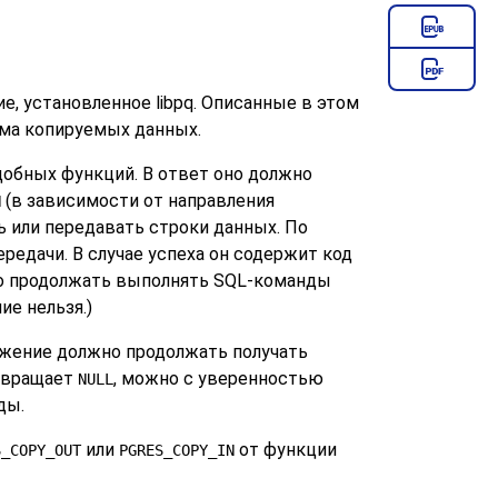
ие, установленное
libpq
. Описанные в этом
ма копируемых данных.
добных функций. В ответ оно должно
(в зависимости от направления
N
ь или передавать строки данных. По
редачи. В случае успеха он содержит код
но продолжать выполнять SQL-команды
е нельзя.)
жение должно продолжать получать
вращает
, можно с уверенностью
NULL
ды.
или
от функции
S_COPY_OUT
PGRES_COPY_IN