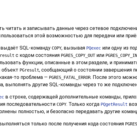
 читать и записывать данные через сетевое подключен
пользоваться этой возможностью для передачи или приё
е выдаёт SQL-команду
, вызывая
или одну из по
COPY
PQexec
с кодом состояния
или
result
PGRES_COPY_OUT
PGRES_COPY_I
льзовать функции, описанные в этом разделе, и принимат
н объект
, сообщающий о состоянии завершения пе
PGresult
 какая-то проблема —
. После этого мож
PGRES_FATAL_ERROR
а, выполнять другие SQL-команды через то же подключени
в строке, содержащей дополнительные команды, прило
ec
ия последовательности
. Только когда
воз
COPY
PQgetResult
лнены полностью, и безопасно передавать другие коман
выполняться только после получения кода состояния
PGRE