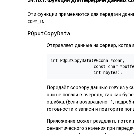
34.10.1. Функции для передачи данных
CO
Эти функции применяются для передачи данн
.
COPY_IN
PQputCopyData
Отправляет данные на сервер, когда
int PQputCopyData(PGconn *conn,

                  const char *buffe
Передаёт серверу данные
из ука
COPY
они не попали в очередь, так как бу
ошибка. (Если возвращено -1, подро
готовности к записи и повторите поп
Приложение может разделять поток
семантического значения при перед