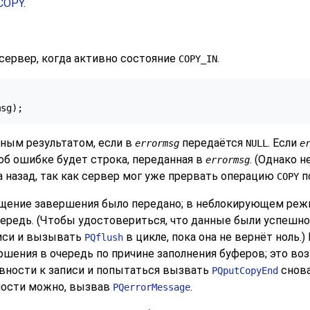
COPY
.
сервер, когда активно состояние
.
COPY_IN
ным результатом, если в
передаётся
. Если
errormsg
NULL
e
об ошибке будет строка, переданная в
. (Однако н
errormsg
 назад, так как сервер мог уже прервать операцию
п
COPY
бщение завершения было передано; в неблокирующем режи
чередь. (Чтобы удостовериться, что данные были успеш
писи и вызывать
в цикле, пока она не вернёт ноль.)
PQflush
ршения в очередь по причине заполнения буферов; это в
овности к записи и попытаться вызвать
снова
PQputCopyEnd
бности можно, вызвав
.
PQerrorMessage