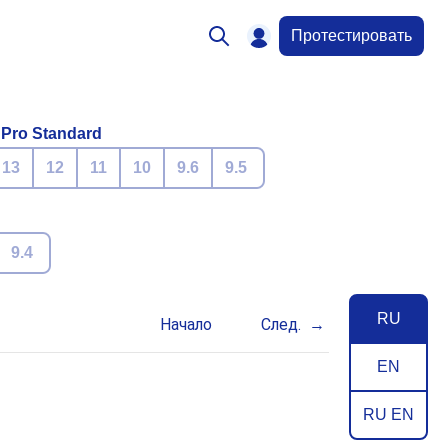
Протестировать
 Pro Standard
13
12
11
10
9.6
9.5
9.4
RU
Начало
След.
EN
RU EN