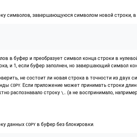
у символов, завершающуюся символом новой строки, в б
лов в буфер и преобразует символ конца строки в нулево
рока, и 1, если буфер заполнен, но завершающий символ ко
верить, не состоит ли новая строка в точности из двух 
анды
. Если приложение может принимать строки дли
COPY
ктно распознавало строку
(а не воспринимало, например
\.
оку данных
в буфер без блокировки.
COPY