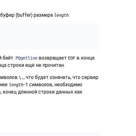
уфер (buffer) размера
.
length
й байт.
возвращает
в конце
PQgetline
EOF
нца строки ещё не прочитан.
символов
, что будет означать, что сервер
\.
ннее
-1 символов, необходимо
length
, конец длинной строки данных как