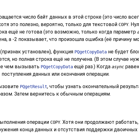
ращается число байт данных в этой строке (это число вс
хотя это полезно, вероятно, только для текстовой
. Ну
COPY
ка ещё не готова (это возможно, только когда параметр
на, а -2 показывает, что произошла ошибка (её причину 
 (признак установлен), функция
не будет бло
PQgetCopyData
тся, но полная строка ещё не получена. (В этом случае н
де чем вызывать
ещё раз.) Когда
равен
PQgetCopyData
async
 поступления данных или окончания операции.
вызовите
, чтобы узнать окончательный резуль
PQgetResult
азом. Затем вернитесь к обычным операциям.
выполнения операции
. Хотя они продолжают работать
COPY
ружения конца данных и отсутствия поддержки двоичных 