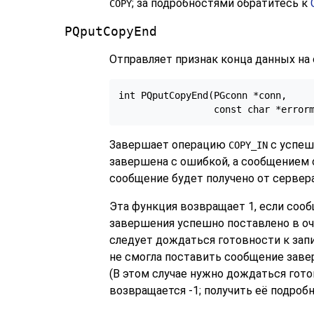
; за подробностями обратитесь к
COPY
PQputCopyEnd
Отправляет признак конца данных на 
int PQputCopyEnd(PGconn *conn,

Завершает операцию
с успеш
COPY_IN
завершена с ошибкой, а сообщением 
сообщение будет получено от сервера
Эта функция возвращает 1, если соо
завершения успешно поставлено в о
следует дождаться готовности к за
не смогла поставить сообщение заве
(В этом случае нужно дождаться гот
возвращается -1; получить её подро