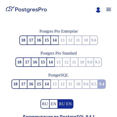
Postgres Pro Enterprise
18
17
16
15
14
13
12
11
10
9.6
Postgres Pro Standard
18
17
16
15
14
13
12
11
10
9.6
9.5
PostgreSQL
18
17
16
15
14
13
12
11
10
9.6
9.5
9.4
RU
EN
RU EN
Документация по PostgreSQL 9.4.1