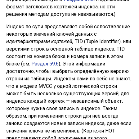
формат заголовков кортежей индекса; но эти
решения методам доступа не навязываются.)
Индекс по сути представляет собой сопоставление
некоторых значений ключей данных с
идентификаторами кортежей
,
TID
(Tuple Identifier), или
версиями строк в основной таблице индекса. TID
состоит из номера блока и номера записи в этом
блоке (см.
Раздел 59.6
). Этой информации
достаточно, чтобы выбрать определённую версию
строки из таблицы. Индексы сами по себе не знают,
что в модели MVCC у одной логической строки
может быть несколько существующих версий; для
индекса каждый кортеж — независимый объект,
которому нужна своя запись в индексе. Таким
образом, при изменении строки для неё всегда
заново создаются новые записи индекса, даже если
значения ключа не изменились. (Кортежи HOT
представляют собой исключение из этого