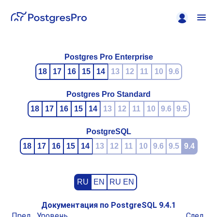
Postgres Pro Enterprise
18
17
16
15
14
13
12
11
10
9.6
Postgres Pro Standard
18
17
16
15
14
13
12
11
10
9.6
9.5
PostgreSQL
18
17
16
15
14
13
12
11
10
9.6
9.5
9.4
RU
EN
RU EN
Документация по PostgreSQL 9.4.1
Пред.
Уровень
След.