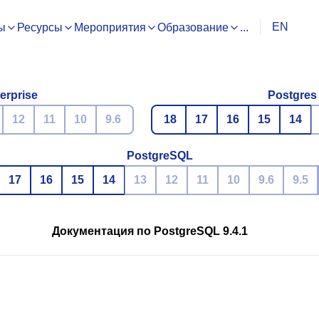
EN
ы
Ресурсы
Мероприятия
Образование
...
erprise
Postgres
12
11
10
9.6
18
17
16
15
14
PostgreSQL
17
16
15
14
13
12
11
10
9.6
9.5
Документация по PostgreSQL 9.4.1