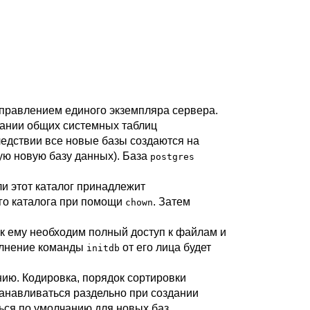
 управлением единого экземпляра сервера.
вании общих системных таблиц
ледствии все новые базы создаются на
ую новую базу данных). База
postgres
ли этот каталог принадлежит
ого каталога при помощи
. Затем
chown
ак ему необходим полный доступ к файлам и
полнение команды
от его лица будет
initdb
нию. Кодировка, порядок сортировки
танавливаться раздельно при создании
ься по умолчанию для новых баз.