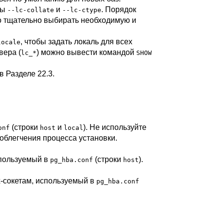
ры
и
. Порядок
--lc-collate
--lc-ctype
мо тщательно выбирать необходимую и
, чтобы задать локаль для всех
locale
вера (
) можно вывести командой
lc_*
SHOW
 в
Разделе 22.3
.
(строки
и
). Не используйте
onf
host
local
облегчения процесса установки.
спользуемый в
(строки
).
pg_hba.conf
host
-сокетам, используемый в
pg_hba.conf