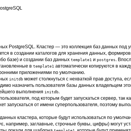
ostgreSQL
нных
PostgreSQL
. Кластер — это коллекция баз данных под
ется в создании каталогов для хранения данных, формиро
либо базе) и создании баз данных
и
. Впос
template1
postgres
становленные в
автоматически копируются в кажд
template1
торонними приложениями по умолчанию.
нных
может столкнуться с нехваткой прав доступа, ес
initdb
ходимо назначить пользователя базы данных владельцем эт
нейшего выполнения
.
initdb
ользователя, под которым будет запускаться сервер, так к
жет запускаться от имени суперпользователя, поэтому вы
данных кластера, которые будут использоваться по умолча
, например, заглавные, строчные буквы, цифры) могут ус
PE
тры локали для шаблона
, которые будут применят
template1