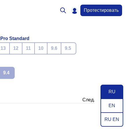
Протестировать
 Pro Standard
13
12
11
10
9.6
9.5
9.4
RU
След.
EN
RU EN