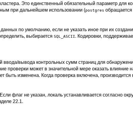
 кластера. Это единственный обязательный параметр для 
обным при дальнейшем использовании (
обращается 
postgres
 данных по умолчанию, если не указать иное при их создан
 определить, выбирается
. Кодировки, поддержив
SQL_ASCII
й ввода/вывода контрольных сумм страниц для обнаружени
ие проверки может в значительной мере оказать влияние н
жет быть изменена. Когда проверка включена, производится
Если флаг не указан, локаль устанавливается согласно ок
зделе 22.1
.