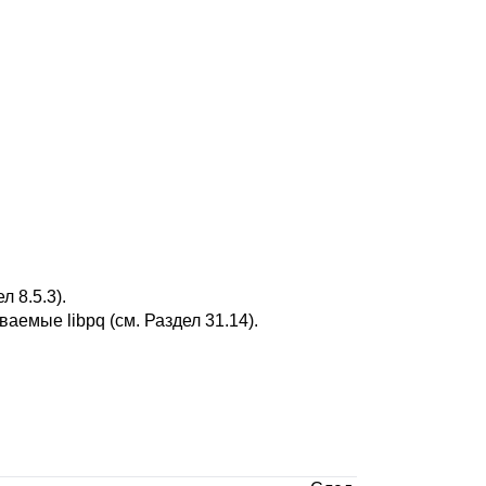
л 8.5.3
).
живаемые
libpq
(см.
Раздел 31.14
).