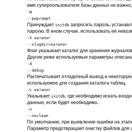
имя суперпользователя базы данных не важно,
-W
--pwprompt
Принуждает
запросить пароль, устанавл
initdb
паролю. В ином случае, использовать её невоз
-X
каталог
--xlogdir=
каталог
Флаг указывает каталог для хранения журналов
Другие реже используемые параметры описаны
-d
--debug
Распечатывает отладочный вывод и некоторую
используемое для создания каталога таблиц.
-L
каталог
Указывает
, где необходимо искать вход
initdb
данные, если будет необходимо.
-n
--noclean
По умолчанию, при выявлении ошибки на этап
Параметр предотвращает очистку файлов для ц