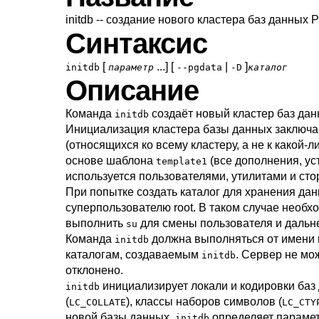
initdb -- создание нового кластера баз данных
P
Синтаксис
[
...] [
|
]
initdb
параметр
--pgdata
-D
каталог
Описание
Команда
создаёт новый кластер баз да
initdb
Инициализация кластера базы данных заключа
(относящихся ко всему кластеру, а не к какой-
основе шаблона
(все дополнения, у
template1
используется пользователями, утилитами и с
При попытке создать каталог для хранения да
суперпользователю root. В таком случае необ
выполнить
для смены пользователя и даль
su
Команда
должна выполняться от имени п
initdb
каталогам, создаваемым
. Сервер не мо
initdb
отклонено.
инициализирует локали и кодировки баз 
initdb
(
), классы наборов символов (
LC_COLLATE
LC_CTY
новой базы данных.
определяет параме
initdb