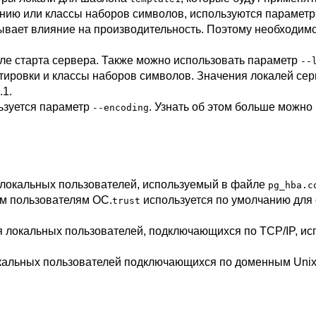
анию или классы наборов символов, используются парамет
зывает влияние на производительность. Поэтому необходи
сле старта сервера. Также можно использовать параметр
--
тировки и классы наборов символов. Значения локалей сер
.1
.
ьзуется параметр
. Узнать об этом больше можно
--encoding
 локальных пользователей, используемый в файле
pg_hba.c
ым пользователям ОС.
используется по умолчанию для 
trust
я локальных пользователей, подключающихся по TCP/IP, и
кальных пользователей подключающихся по доменным Unix