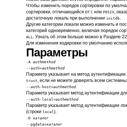
Чтобы изменить порядок сортировки по умолч
сортировки, отличающийся от
или
, ока
C
POSIX
достаточную локаль при выполнении
.
initdb
Другие категории локали можно изменить и по
категорий одновременно, включая порядок сор
. Узнать об этом больше можно в
Разделе 22
ALL
Для изменения кодировки по умолчанию испол
Параметры
-A
authmethod
--auth=
authmethod
Параметр указывает на метод аутентификации
, если не можете доверять всем системн
trust
--auth-host=
authmethod
Параметр указывает метод аутентификации дл
--auth-local=
authmethod
Параметр указывает метод аутентификации ло
(строки
).
local
-D
каталог
--pgdata=
каталог