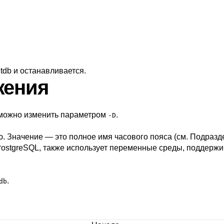
itdb
и останавливается.
жения
, можно изменить параметром
.
-D
. Значение — это полное имя часового пояса (см.
Подразде
ostgreSQL
, также использует переменные среды, поддер
.
db