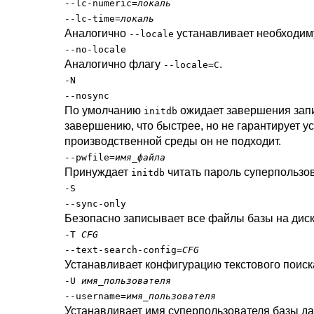
--lc-numeric=
локаль
--lc-time=
локаль
Аналогично
устанавливает необходиму
--locale
--no-locale
Аналогично флагу
.
--locale=C
-N
--nosync
По умолчанию
ожидает завершения запи
initdb
завершению, что быстрее, но не гарантирует у
производственной среды он не подходит.
--pwfile=
имя_файла
Принуждает
читать пароль суперпользов
initdb
-S
--sync-only
Безопасно записывает все файлы базы на диск
-T
CFG
--text-search-config=
CFG
Устанавливает конфигурацию текстового поис
-U
имя_пользователя
--username=
имя_пользователя
Устанавливает имя суперпользователя базы д