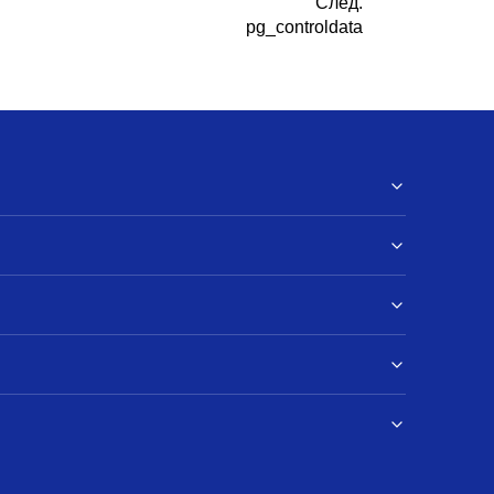
След.
pg_controldata