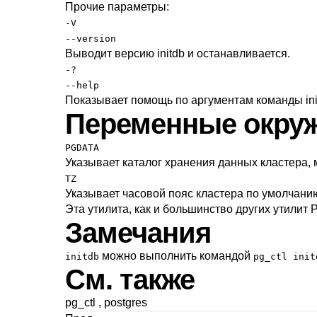
Прочие параметры:
-V
--version
Выводит версию
initdb
и останавливается.
-?
--help
Показывает помощь по аргументам команды
in
Переменные окру
PGDATA
Указывает каталог хранения данных кластера
TZ
Указывает часовой пояс кластера по умолчанию
Эта утилита, как и большинство других утилит
P
Замечания
можно выполнить командой
initdb
pg_ctl init
См. также
pg_ctl
,
postgres