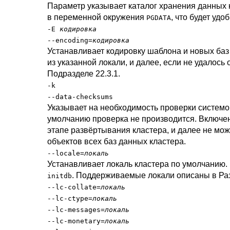
Параметр указывает каталог хранения данных
в переменной окружения
, что будет уд
PGDATA
-E
кодировка
--encoding=
кодировка
Устанавливает кодировку шаблона и новых баз
из указанной локали, и далее, если не удалось
Подразделе 22.3.1
.
-k
--data-checksums
Указывает на необходимость проверки системо
умолчанию проверка не производится. Включен
этапе развёртывания кластера, и далее не мо
объектов всех баз данных кластера.
--locale=
локаль
Устанавливает локаль кластера по умолчанию. 
. Поддерживаемые локали описаны в
Ра
initdb
--lc-collate=
локаль
--lc-ctype=
локаль
--lc-messages=
локаль
--lc-monetary=
локаль