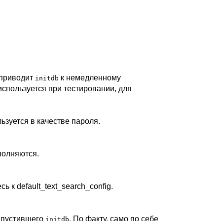
 приводит
к немедленному
initdb
используется при тестировании, для
ьзуется в качестве пароля.
полняются.
есь к
default_text_search_config
.
запустившего
. По факту, само по себе
initdb