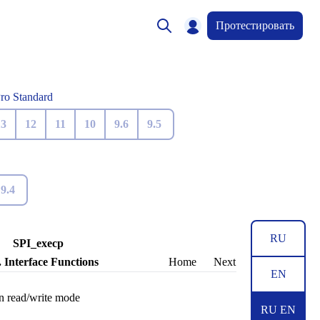
Протестировать
Pro Standard
13
12
11
10
9.6
9.5
9.4
RU
SPI_execp
. Interface Functions
Home
Next
EN
n read/write mode
RU EN