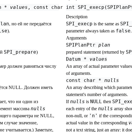
m * 
values
, const char * 
int SPI_execp(SPIPlanP
nulls
, long 
count
)
Description
plan
SPI_execp
SPI_
, но ей не передаётся
is the same as
lse
false
).
parameter always taken as
.
Arguments
SPIPlanPtr
plan
SPI_prepare
SP
ей
)
prepared statement (returned by
Datum *
values
мер должен равняться числу
An array of actual parameter value
of arguments.
const char *
nulls
аётся NULL. Должен иметь
An array describing which paramete
statement's number of arguments.
nulls
NULL
SPI_ex
ет, что ни один из
If
is
then
nulls
nulls
лемент массива
each entry of the
array sho
'n'
ующего параметра не NULL,
non-null, or
if the correspondin
v
м случае значение,
actual value in the corresponding
 не учитывается.) Заметьте,
not a text string, just an array: it d