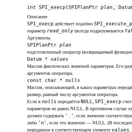
int SPI_execp(SPIPlanPtr 
plan
, Datu
Описание
SPI_execp
SPI_execute_
действует подобно
read_only
fa
параметр
(всегда подразумевается
Аргументы
SPIPlanPtr
plan
подготовленный оператор (возвращаемый функци
Datum *
values
Массив фактических значений параметров. Его раз
аргументов оператора.
const char *
nulls
Массив, описывающий, в каких параметрах перед
размер, равный числу аргументов оператора.
nulls
NULL
SPI_execp
Если в
передаётся
,
счита
параметров не равен NULL. В противном случае э
' '
должен содержать
, если значение соответств
'n'
либо
, если это значение — NULL. (В последне
values
переданное в соответствующем элементе
,