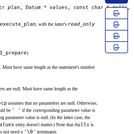
tr 
plan
, Datum * 
values
, const char * 
nulls
, 
execute_plan
read_only
, with the latter's
I_prepare
)
s. Must have same length as the statement's number
rs are null. Must have same length as the
ecp
assumes that no parameters are null. Otherwise,
' '
uld be
if the corresponding parameter value is
g parameter value is null. (In the latter case, the
alues
nulls
entry doesn't matter.) Note that
is
'\0'
oes not need a
terminator.