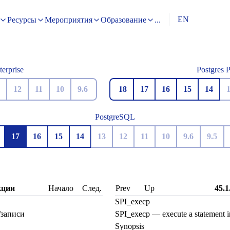
EN
Ресурсы
Мероприятия
Образование
...
terprise
Postgres 
12
11
10
9.6
18
17
16
15
14
PostgreSQL
17
16
15
14
13
12
11
10
9.6
9.5
кции
Начало
След.
Prev
Up
45.1
SPI_execp
/записи
SPI_execp — execute a statement i
Synopsis