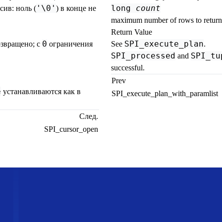
'\0'
long
count
сив: ноль (
) в конце не
maximum number of rows to return
Return Value
0
SPI_execute_plan
озвращено; с
ограничения
See
.
SPI_processed
SPI_tu
and
successful.
Prev
e
устанавливаются как в
SPI_execute_plan_with_paramlist
След.
SPI_cursor_open