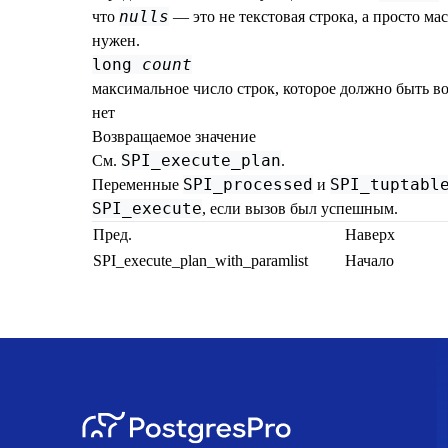
nulls
что
— это не текстовая строка, а просто мас
нужен.
long
count
максимальное число строк, которое должно быть в
нет
Возвращаемое значение
SPI_execute_plan
См.
.
SPI_processed
SPI_tuptabl
Переменные
и
SPI_execute
, если вызов был успешным.
Пред.
Наверх
SPI_execute_plan_with_paramlist
Начало