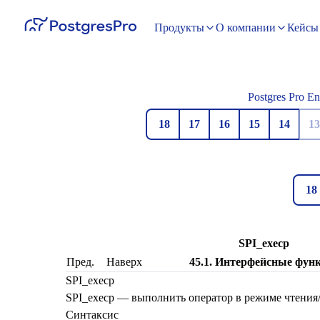
Продукты
О компании
Кейсы
Postgres Pro En
18
17
16
15
14
13
18
SPI_execp
Пред.
Наверх
45.1. Интерфейсные фун
SPI_execp
SPI_execp — выполнить оператор в режиме чтения
Синтаксис