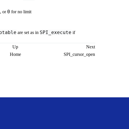
0
, or
for no limit
ptable
SPI_execute
are set as in
if
Up
Next
Home
SPI_cursor_open