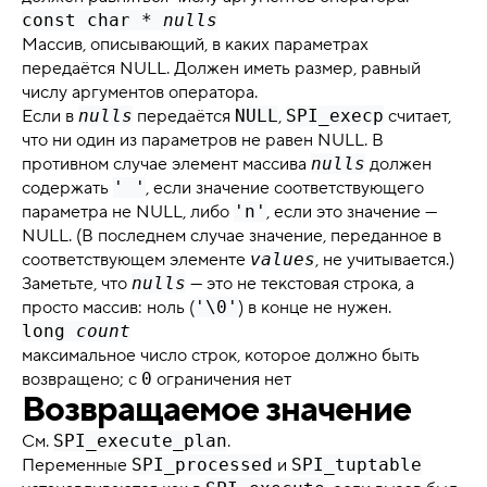
const char *
nulls
Массив, описывающий, в каких параметрах
передаётся NULL. Должен иметь размер, равный
числу аргументов оператора.
Если в
nulls
передаётся
NULL
,
SPI_execp
считает,
что ни один из параметров не равен NULL. В
противном случае элемент массива
nulls
должен
содержать
' '
, если значение соответствующего
параметра не NULL, либо
'n'
, если это значение —
NULL. (В последнем случае значение, переданное в
соответствующем элементе
values
, не учитывается.)
Заметьте, что
nulls
— это не текстовая строка, а
просто массив: ноль (
'\0'
) в конце не нужен.
long
count
максимальное число строк, которое должно быть
возвращено; с
0
ограничения нет
Возвращаемое значение
См.
SPI_execute_plan
.
Переменные
SPI_processed
и
SPI_tuptable