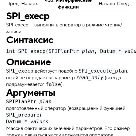
43.1. Интерфейсные
Пред.
Наверх
Начало
След.
функции
SPI_execp
SPI_execp — выполнить оператор в режиме чтения/
записи
Синтаксис
int SPI_execp(SPIPlanPtr 
plan
, Datum * 
val
Описание
SPI_execp
действует подобно
SPI_execute_plan
,
но ей не передаётся параметр
read_only
(всегда
подразумевается
false
).
Аргументы
SPIPlanPtr
plan
подготовленный оператор (возвращаемый функцией
SPI_prepare
)
Datum *
values
Массив фактических значений параметров. Его размер
должен равняться числу аргументов оператора.