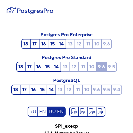
Postgres Pro Enterprise
18
17
16
15
14
13
12
11
10
9.6
Postgres Pro Standard
18
17
16
15
14
13
12
11
10
9.6
9.5
PostgreSQL
18
17
16
15
14
13
12
11
10
9.6
9.5
9.4
RU
EN
RU EN
SPI_execp