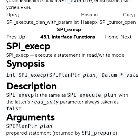
устанавливаются как в
SPI_execute
, если вызов был
успешным.
Пред.
Начало
След.
SPI_execute_plan_with_paramlist
Наверх
SPI_cursor_open
SPI_execp
Prev
Up
43.1. Interface Functions
Home
Next
SPI_execp
SPI_execp — execute a statement in read/write mode
Synopsis
int SPI_execp(SPIPlanPtr 
plan
, Datum * 
val
Description
SPI_execp
is the same as
SPI_execute_plan
, with
the latter's
read_only
parameter always taken as
false
.
Arguments
SPIPlanPtr
plan
prepared statement (returned by
SPI_prepare
)