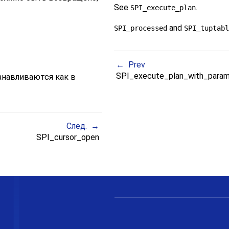
See
.
SPI_execute_plan
and
SPI_processed
SPI_tuptabl
Prev
SPI_execute_plan_with_param
навливаются как в
След.
SPI_cursor_open