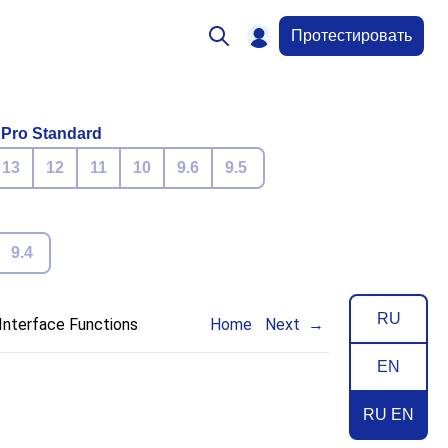
Протестировать
 Pro Standard
13
12
11
10
9.6
9.5
9.4
RU
 Interface Functions
Home
Next
EN
RU EN