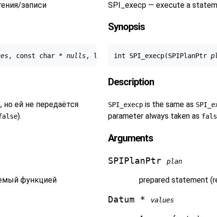
тения/записи
SPI_execp — execute a stateme
Synopsis
ues
, const char * 
nulls
, long 
count
int SPI_execp(SPIPlanPtr 
)
p
Description
, но ей не передаётся
is the same as
n
SPI_execp
SPI_e
).
parameter always taken as
false
fals
Arguments
SPIPlanPtr
plan
аемый функцией
prepared statement (r
Datum *
values