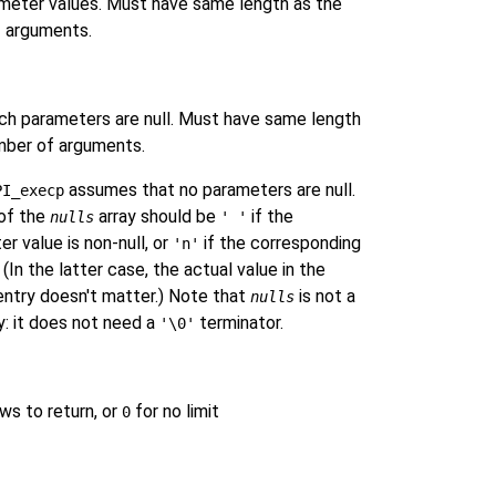
ameter values. Must have same length as the
 arguments.
ich parameters are null. Must have same length
mber of arguments.
assumes that no parameters are null.
PI_execp
 of the
array should be
if the
nulls
' '
r value is non-null, or
if the corresponding
'n'
 (In the latter case, the actual value in the
ntry doesn't matter.) Note that
is not a
nulls
ay: it does not need a
terminator.
'\0'
s to return, or
for no limit
0