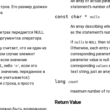
An array of actual par
тров. Его размер должен
statement's number of
а.
const char *
nulls
An array describing wh
етрах передаётся NULL.
as the statement's nu
аргументов оператора.
If
is
then
nulls
NULL
S
считает, что ни один из
Otherwise, each entry
p
ном случае элемент
corresponding paramete
, если значение
parameter value is null.
L, либо
, если это
corresponding
e
'n'
values
 значение, переданное в
text string, just an arr
не учитывается.)
long
count
я строка, а просто
maximum number of row
Return Value
должно быть возвращено;