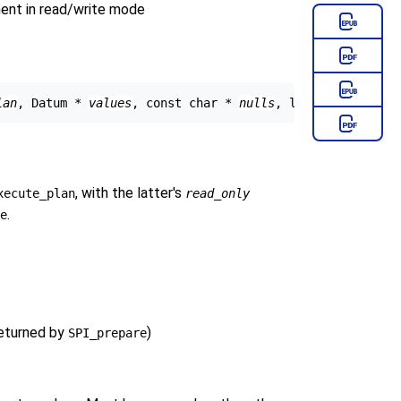
nt in read/write mode
lan
, Datum * 
values
, const char * 
nulls
, long 
count
, with the latter's
xecute_plan
read_only
.
e
eturned by
)
SPI_prepare