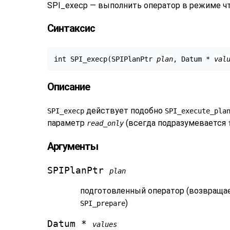
SPI_execp — выполнить оператор в режиме ч
Синтаксис
int SPI_execp(SPIPlanPtr 
plan
, Datum * 
val
Описание
действует подобно
SPI_execp
SPI_execute_pla
параметр
(всегда подразумевается
read_only
Аргументы
SPIPlanPtr
plan
подготовленный оператор (возвращ
)
SPI_prepare
Datum *
values