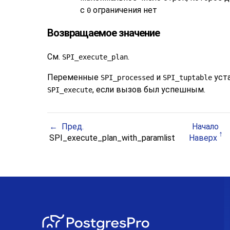
с
ограничения нет
0
Возвращаемое значение
См.
.
SPI_execute_plan
Переменные
и
уста
SPI_processed
SPI_tuptable
, если вызов был успешным.
SPI_execute
Пред.
Начало
SPI_execute_plan_with_paramlist
Наверх