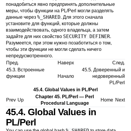
понадобиться явно предпринять дополнительные
меры, чтобы функции на PL/Perl могли разделять
%_SHARED
данные через
. Для этого сначала
установите для функций, которые должны
взаимодействовать, одного владельца, а затем
SECURITY DEFINER
задайте для них свойство
.
Разумеется, при этом нужно позаботиться о том,
чтобы эти функции не могли сделать ничего
непредусмотренного.
Пред.
Наверх
След.
45.3. Встроенные
45.5. Доверенный и
функции
Начало
недоверенный
PL/Perl
45.4. Global Values in PL/Perl
Chapter 45. PL/Perl — Perl
Prev
Up
Home
Next
Procedural Language
45.4. Global Values in
PL/Perl
%_SHARED
You can use the global hash
to store data,