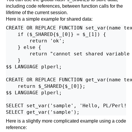
including code references, between function calls for the
lifetime of the current session.
Here is a simple example for shared data:
CREATE OR REPLACE FUNCTION set_var(name tex
    if ($_SHARED{$_[0]} = $_[1]) {

        return 'ok';

    } else {

        return "cannot set shared variable 
    }

$$ LANGUAGE plperl;

CREATE OR REPLACE FUNCTION get_var(name tex
    return $_SHARED{$_[0]};

$$ LANGUAGE plperl;

SELECT set_var('sample', 'Hello, PL/Perl!  
Here is a slightly more complicated example using a code
reference: