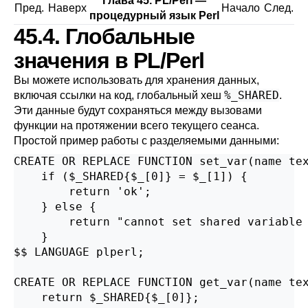
Глава 45. PL/Perl —
Пред.
Наверх
Начало
След.
процедурный язык Perl
45.4. Глобальные
значения в PL/Perl
Вы можете использовать для хранения данных,
%_SHARED
включая ссылки на код, глобальный хеш
.
Эти данные будут сохраняться между вызовами
функции на протяжении всего текущего сеанса.
Простой пример работы с разделяемыми данными:
CREATE OR REPLACE FUNCTION set_var(name tex
    if ($_SHARED{$_[0]} = $_[1]) {

        return 'ok';

    } else {

        return "cannot set shared variable 
    }

$$ LANGUAGE plperl;

CREATE OR REPLACE FUNCTION get_var(name tex
    return $_SHARED{$_[0]};
