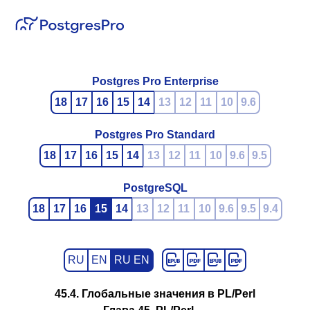
Postgres Pro Enterprise
18
17
16
15
14
13
12
11
10
9.6
Postgres Pro Standard
18
17
16
15
14
13
12
11
10
9.6
9.5
PostgreSQL
18
17
16
15
14
13
12
11
10
9.6
9.5
9.4
RU
EN
RU EN
45.4. Глобальные значения в PL/Perl