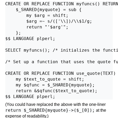
CREATE OR REPLACE FUNCTION myfuncs() RETURN
    $_SHARED{myquote} = sub {

        my $arg = shift;

        $arg =~ s/(['\\])/\\$1/g;

        return "'$arg'";

    };

$$ LANGUAGE plperl;

SELECT myfuncs(); /* initializes the functi
/* Set up a function that uses the quote fu
CREATE OR REPLACE FUNCTION use_quote(TEXT) 
    my $text_to_quote = shift;

    my $qfunc = $_SHARED{myquote};

    return &$qfunc($text_to_quote);

(You could have replaced the above with the one-liner
return $_SHARED{myquote}->($_[0]);
at the
expense of readability.)