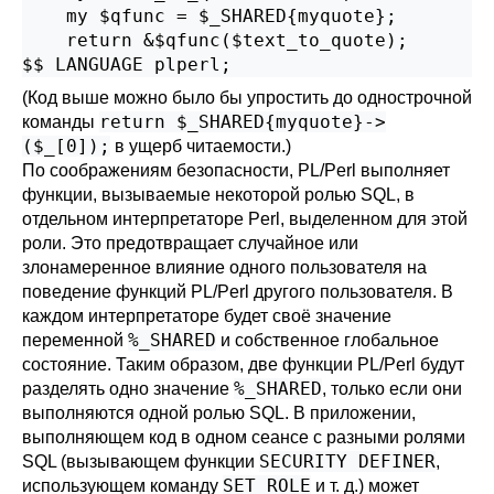
    my $qfunc = $_SHARED{myquote};

    return &$qfunc($text_to_quote);

$$ LANGUAGE plperl;
(Код выше можно было бы упростить до однострочной
return $_SHARED{myquote}->
команды
($_[0]);
в ущерб читаемости.)
По соображениям безопасности, PL/Perl выполняет
функции, вызываемые некоторой ролью SQL, в
отдельном интерпретаторе Perl, выделенном для этой
роли. Это предотвращает случайное или
злонамеренное влияние одного пользователя на
поведение функций PL/Perl другого пользователя. В
каждом интерпретаторе будет своё значение
%_SHARED
переменной
и собственное глобальное
состояние. Таким образом, две функции PL/Perl будут
%_SHARED
разделять одно значение
, только если они
выполняются одной ролью SQL. В приложении,
выполняющем код в одном сеансе с разными ролями
SECURITY DEFINER
SQL (вызывающем функции
,
SET ROLE
использующем команду
и т. д.) может