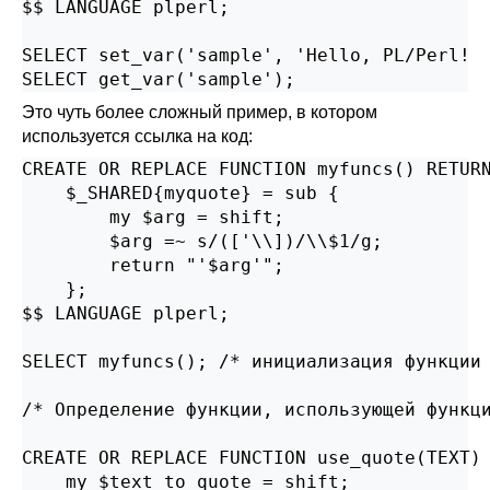
$$ LANGUAGE plperl;

SELECT set_var('sample', 'Hello, PL/Perl!  
SELECT get_var('sample');
Это чуть более сложный пример, в котором
используется ссылка на код:
CREATE OR REPLACE FUNCTION myfuncs() RETURN
    $_SHARED{myquote} = sub {

        my $arg = shift;

        $arg =~ s/(['\\])/\\$1/g;

        return "'$arg'";

    };

$$ LANGUAGE plperl;

SELECT myfuncs(); /* инициализация функции 
/* Определение функции, использующей функци
CREATE OR REPLACE FUNCTION use_quote(TEXT) 
    my $text_to_quote = shift;
