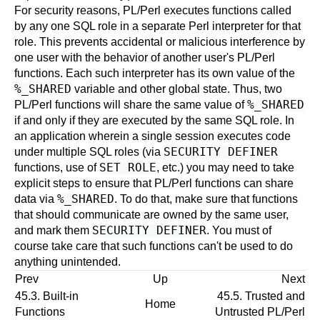
For security reasons, PL/Perl executes functions called
by any one SQL role in a separate Perl interpreter for that
role. This prevents accidental or malicious interference by
one user with the behavior of another user's PL/Perl
functions. Each such interpreter has its own value of the
%_SHARED
variable and other global state. Thus, two
%_SHARED
PL/Perl functions will share the same value of
if and only if they are executed by the same SQL role. In
an application wherein a single session executes code
SECURITY DEFINER
under multiple SQL roles (via
SET ROLE
functions, use of
, etc.) you may need to take
explicit steps to ensure that PL/Perl functions can share
%_SHARED
data via
. To do that, make sure that functions
that should communicate are owned by the same user,
SECURITY DEFINER
and mark them
. You must of
course take care that such functions can't be used to do
anything unintended.
Prev
Up
Next
45.3. Built-in
45.5. Trusted and
Home
Functions
Untrusted PL/Perl