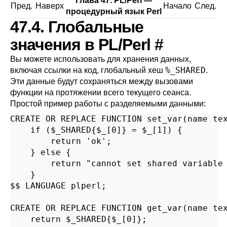
Глава 47. PL/Perl —
Пред.
Наверх
Начало
След.
процедурный язык Perl
47.4. Глобальные
значения в PL/Perl
#
Вы можете использовать для хранения данных,
%_SHARED
включая ссылки на код, глобальный хеш
.
Эти данные будут сохраняться между вызовами
функции на протяжении всего текущего сеанса.
Простой пример работы с разделяемыми данными:
CREATE OR REPLACE FUNCTION set_var(name tex
    if ($_SHARED{$_[0]} = $_[1]) {

        return 'ok';

    } else {

        return "cannot set shared variable 
    }

$$ LANGUAGE plperl;

CREATE OR REPLACE FUNCTION get_var(name tex
    return $_SHARED{$_[0]};
