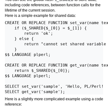
including code references, between function calls for the
lifetime of the current session.
Here is a simple example for shared data:
CREATE OR REPLACE FUNCTION set_var(name tex
    if ($_SHARED{$_[0]} = $_[1]) {

        return 'ok';

    } else {

        return "cannot set shared variable 
    }

$$ LANGUAGE plperl;

CREATE OR REPLACE FUNCTION get_var(name tex
    return $_SHARED{$_[0]};

$$ LANGUAGE plperl;

SELECT set_var('sample', 'Hello, PL/Perl!  
Here is a slightly more complicated example using a code
reference: