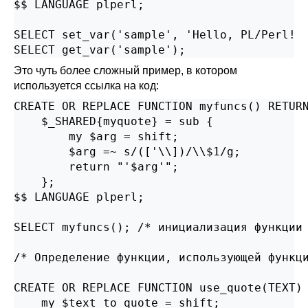
$$ LANGUAGE plperl;

SELECT set_var('sample', 'Hello, PL/Perl!  
SELECT get_var('sample');
Это чуть более сложный пример, в котором
используется ссылка на код:
CREATE OR REPLACE FUNCTION myfuncs() RETURN
    $_SHARED{myquote} = sub {

        my $arg = shift;

        $arg =~ s/(['\\])/\\$1/g;

        return "'$arg'";

    };

$$ LANGUAGE plperl;

SELECT myfuncs(); /* инициализация функции 
/* Определение функции, использующей функци
CREATE OR REPLACE FUNCTION use_quote(TEXT) 
    my $text_to_quote = shift;
