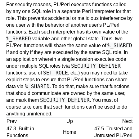
For security reasons, PL/Perl executes functions called
by any one SQL role in a separate Perl interpreter for that
role. This prevents accidental or malicious interference by
one user with the behavior of another user's PL/Perl
functions. Each such interpreter has its own value of the
%_SHARED
variable and other global state. Thus, two
%_SHARED
PL/Perl functions will share the same value of
if and only if they are executed by the same SQL role. In
an application wherein a single session executes code
SECURITY DEFINER
under multiple SQL roles (via
SET ROLE
functions, use of
, etc.) you may need to take
explicit steps to ensure that PL/Perl functions can share
%_SHARED
data via
. To do that, make sure that functions
that should communicate are owned by the same user,
SECURITY DEFINER
and mark them
. You must of
course take care that such functions can't be used to do
anything unintended.
Prev
Up
Next
47.3. Built-in
47.5. Trusted and
Home
Functions
Untrusted PL/Perl