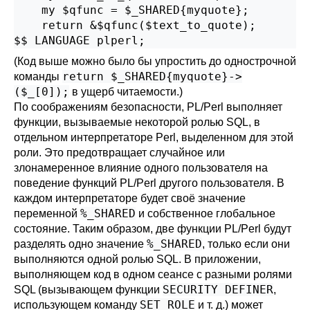
    my $qfunc = $_SHARED{myquote};

    return &$qfunc($text_to_quote);

$$ LANGUAGE plperl;
(Код выше можно было бы упростить до однострочной
return $_SHARED{myquote}->
команды
($_[0]);
в ущерб читаемости.)
По соображениям безопасности, PL/Perl выполняет
функции, вызываемые некоторой ролью SQL, в
отдельном интерпретаторе Perl, выделенном для этой
роли. Это предотвращает случайное или
злонамеренное влияние одного пользователя на
поведение функций PL/Perl другого пользователя. В
каждом интерпретаторе будет своё значение
%_SHARED
переменной
и собственное глобальное
состояние. Таким образом, две функции PL/Perl будут
%_SHARED
разделять одно значение
, только если они
выполняются одной ролью SQL. В приложении,
выполняющем код в одном сеансе с разными ролями
SECURITY DEFINER
SQL (вызывающем функции
,
SET ROLE
использующем команду
и т. д.) может