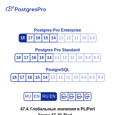
Postgres Pro Enterprise
18
17
16
15
14
13
12
11
10
9.6
Postgres Pro Standard
18
17
16
15
14
13
12
11
10
9.6
9.5
PostgreSQL
18
17
16
15
14
13
12
11
10
9.6
9.5
9.4
RU
EN
RU EN
47.4. Глобальные значения в PL/Perl