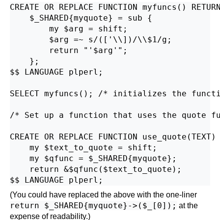
CREATE OR REPLACE FUNCTION myfuncs() RETURN
    $_SHARED{myquote} = sub {

        my $arg = shift;

        $arg =~ s/(['\\])/\\$1/g;

        return "'$arg'";

    };

$$ LANGUAGE plperl;

SELECT myfuncs(); /* initializes the functi
/* Set up a function that uses the quote fu
CREATE OR REPLACE FUNCTION use_quote(TEXT) 
    my $text_to_quote = shift;

    my $qfunc = $_SHARED{myquote};

    return &$qfunc($text_to_quote);

(You could have replaced the above with the one-liner
return $_SHARED{myquote}->($_[0]);
at the
expense of readability.)