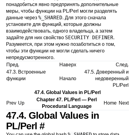
понадобиться явно предпринять дополнительные
меры, чтобы функции на PL/Perl могли разделять
%_SHARED
данные через
. Для этого сначала
установите для функций, которые должны
взаимодействовать, одного владельца, а затем
SECURITY DEFINER
задайте для них свойство
.
Разумеется, при этом нужно позаботиться о том,
чтобы эти функции не могли сделать ничего
непредусмотренного.
Пред.
Наверх
След.
47.3. Встроенные
47.5. Доверенный и
функции
Начало
недоверенный
PL/Perl
47.4. Global Values in PL/Perl
Chapter 47. PL/Perl — Perl
Prev
Up
Home
Next
Procedural Language
47.4. Global Values in
PL/Perl
#
%_SHARED
You can use the global hash
to store data,