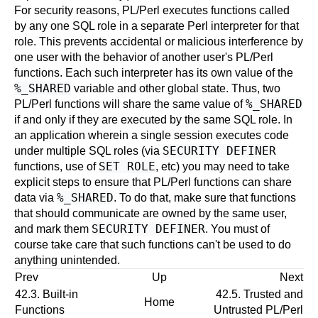
For security reasons, PL/Perl executes functions called
by any one SQL role in a separate Perl interpreter for that
role. This prevents accidental or malicious interference by
one user with the behavior of another user's PL/Perl
functions. Each such interpreter has its own value of the
%_SHARED
variable and other global state. Thus, two
%_SHARED
PL/Perl functions will share the same value of
if and only if they are executed by the same SQL role. In
an application wherein a single session executes code
SECURITY DEFINER
under multiple SQL roles (via
SET ROLE
functions, use of
, etc) you may need to take
explicit steps to ensure that PL/Perl functions can share
%_SHARED
data via
. To do that, make sure that functions
that should communicate are owned by the same user,
SECURITY DEFINER
and mark them
. You must of
course take care that such functions can't be used to do
anything unintended.
Prev
Up
Next
42.3. Built-in
42.5. Trusted and
Home
Functions
Untrusted PL/Perl