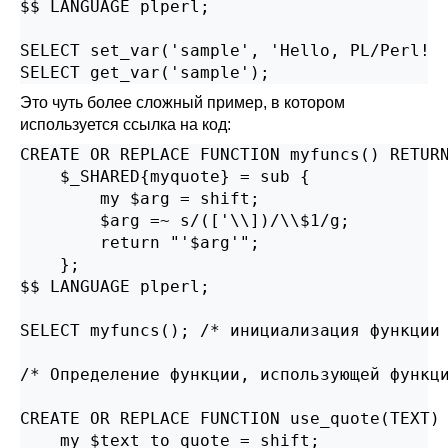
$$ LANGUAGE plperl;

SELECT set_var('sample', 'Hello, PL/Perl!  
SELECT get_var('sample');
Это чуть более сложный пример, в котором
используется ссылка на код:
CREATE OR REPLACE FUNCTION myfuncs() RETURN
    $_SHARED{myquote} = sub {

        my $arg = shift;

        $arg =~ s/(['\\])/\\$1/g;

        return "'$arg'";

    };

$$ LANGUAGE plperl;

SELECT myfuncs(); /* инициализация функции 
/* Определение функции, использующей функци
CREATE OR REPLACE FUNCTION use_quote(TEXT) 
    my $text_to_quote = shift;
