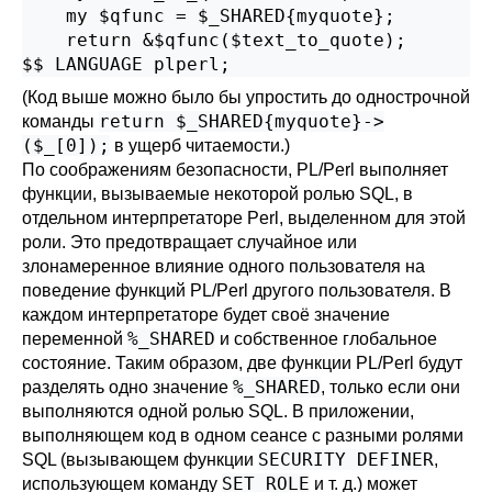
    my $qfunc = $_SHARED{myquote};

    return &$qfunc($text_to_quote);

$$ LANGUAGE plperl;
(Код выше можно было бы упростить до однострочной
return $_SHARED{myquote}->
команды
($_[0]);
в ущерб читаемости.)
По соображениям безопасности, PL/Perl выполняет
функции, вызываемые некоторой ролью SQL, в
отдельном интерпретаторе Perl, выделенном для этой
роли. Это предотвращает случайное или
злонамеренное влияние одного пользователя на
поведение функций PL/Perl другого пользователя. В
каждом интерпретаторе будет своё значение
%_SHARED
переменной
и собственное глобальное
состояние. Таким образом, две функции PL/Perl будут
%_SHARED
разделять одно значение
, только если они
выполняются одной ролью SQL. В приложении,
выполняющем код в одном сеансе с разными ролями
SECURITY DEFINER
SQL (вызывающем функции
,
SET ROLE
использующем команду
и т. д.) может