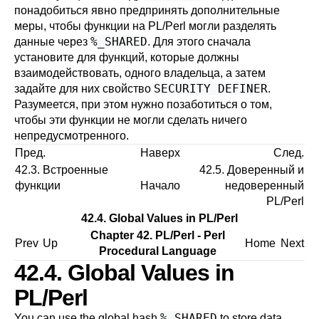
понадобиться явно предпринять дополнительные
меры, чтобы функции на PL/Perl могли разделять
%_SHARED
данные через
. Для этого сначала
установите для функций, которые должны
взаимодействовать, одного владельца, а затем
SECURITY DEFINER
задайте для них свойство
.
Разумеется, при этом нужно позаботиться о том,
чтобы эти функции не могли сделать ничего
непредусмотренного.
Пред.
Наверх
След.
42.3. Встроенные
42.5. Доверенный и
функции
Начало
недоверенный
PL/Perl
42.4. Global Values in PL/Perl
Chapter 42. PL/Perl - Perl
Prev
Up
Home
Next
Procedural Language
42.4. Global Values in
PL/Perl
%_SHARED
You can use the global hash
to store data,