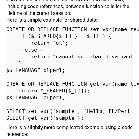
including code references, between function calls for the
lifetime of the current session.
Here is a simple example for shared data:
CREATE OR REPLACE FUNCTION set_var(name tex
    if ($_SHARED{$_[0]} = $_[1]) {

        return 'ok';

    } else {

        return "cannot set shared variable 
    }

$$ LANGUAGE plperl;

CREATE OR REPLACE FUNCTION get_var(name tex
    return $_SHARED{$_[0]};

$$ LANGUAGE plperl;

SELECT set_var('sample', 'Hello, PL/Perl!  
Here is a slightly more complicated example using a code
reference: