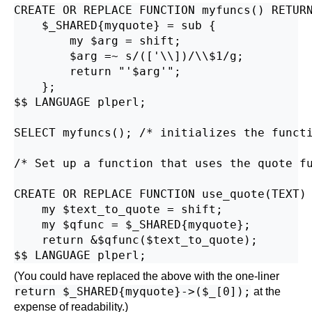
CREATE OR REPLACE FUNCTION myfuncs() RETURN
    $_SHARED{myquote} = sub {

        my $arg = shift;

        $arg =~ s/(['\\])/\\$1/g;

        return "'$arg'";

    };

$$ LANGUAGE plperl;

SELECT myfuncs(); /* initializes the functi
/* Set up a function that uses the quote fu
CREATE OR REPLACE FUNCTION use_quote(TEXT) 
    my $text_to_quote = shift;

    my $qfunc = $_SHARED{myquote};

    return &$qfunc($text_to_quote);

(You could have replaced the above with the one-liner
return $_SHARED{myquote}->($_[0]);
at the
expense of readability.)