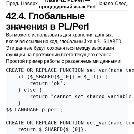
Глава 42. PL/Perl —
Пред.
Наверх
Начало
След.
процедурный язык Perl
42.4. Глобальные
значения в PL/Perl
Вы можете использовать для хранения данных,
%_SHARED
включая ссылки на код, глобальный хеш
.
Эти данные будут сохраняться между вызовами
функции на протяжении всего текущего сеанса.
Простой пример работы с разделяемыми данными:
CREATE OR REPLACE FUNCTION set_var(name tex
    if ($_SHARED{$_[0]} = $_[1]) {

        return 'ok';

    } else {

        return "cannot set shared variable 
    }

$$ LANGUAGE plperl;

CREATE OR REPLACE FUNCTION get_var(name tex
    return $_SHARED{$_[0]};
