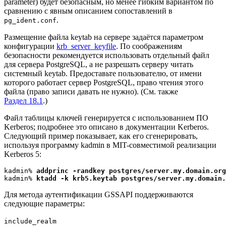
parameter) будет безопасным, но менее гибким вариантом по
сравнению с явным описанием сопоставлений в
.
pg_ident.conf
Размещение файла keytab на сервере задаётся параметром
конфигурации
krb_server_keyfile
. По соображениям
безопасности рекомендуется использовать отдельный файл
для сервера
PostgreSQL
, а не разрешать серверу читать
системный keytab. Предоставьте пользователю, от имени
которого работает сервер
PostgreSQL
, право чтения этого
файла (право записи давать не нужно). (См. также
Раздел 18.1
.)
Файл таблицы ключей генерируется с использованием ПО
Kerberos; подробнее это описано в документации Kerberos.
Следующий пример показывает, как его сгенерировать,
используя программу
kadmin
в MIT-совместимой реализации
Kerberos 5:
kadmin% 
addprinc -randkey postgres/server.my.domain.org
kadmin% 
ktadd -k krb5.keytab postgres/server.my.domain.
Для метода аутентификации
GSSAPI
поддерживаются
следующие параметры:
include_realm