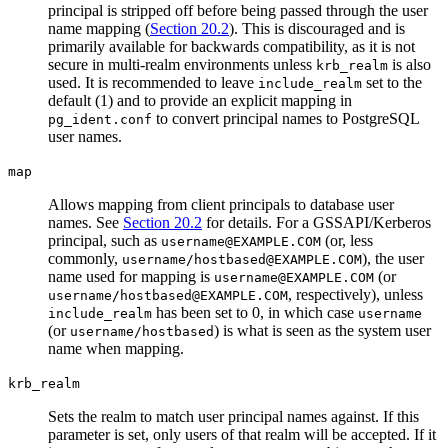
principal is stripped off before being passed through the user
name mapping (
Section 20.2
). This is discouraged and is
primarily available for backwards compatibility, as it is not
secure in multi-realm environments unless
is also
krb_realm
used. It is recommended to leave
set to the
include_realm
default (1) and to provide an explicit mapping in
to convert principal names to
PostgreSQL
pg_ident.conf
user names.
map
Allows mapping from client principals to database user
names. See
Section 20.2
for details. For a GSSAPI/Kerberos
principal, such as
(or, less
username@EXAMPLE.COM
commonly,
), the user
username/hostbased@EXAMPLE.COM
name used for mapping is
(or
username@EXAMPLE.COM
, respectively), unless
username/hostbased@EXAMPLE.COM
has been set to 0, in which case
include_realm
username
(or
) is what is seen as the system user
username/hostbased
name when mapping.
krb_realm
Sets the realm to match user principal names against. If this
parameter is set, only users of that realm will be accepted. If it