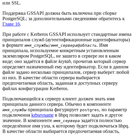
или
SSL
.
Поддержка GSSAPI должна быть включена при сборке
PostgreSQL
; за дополнительными сведениями обратитесь к
Главе 16
.
При работе с
Kerberos
GSSAPI
использует стандартные имена
принципалов служб (аутентификационные идентификаторы)
в формате
. Имя
имя_службы
/
имя_сервера
@
область
принципала, используемое конкретным установленным
экземпляром
PostgreSQL
, не зашито в сервере ни в каком
виде; оно задаётся в файле
keytab
, прочитав который сервер
определяет назначенный ему идентификатор. Если в данном
файле задано несколько принципалов, сервер выберет любой
из них. В качестве области сервера выбирается
предпочитаемая область, заданная в доступных серверу
файлах конфигурации Kerberos.
Подключающийся к серверу клиент должен знать имя
принципала данного сервера. Обычно в компоненте
принципала фигурирует
, но параметр
имя_службы
postgres
подключения
krbsrvname
в
libpq
позволяет задать и другое
значение. В компоненте
задаётся полностью
имя_сервера
определённое имя узла, к которому будет подключаться
libpq
.
В качестве области выбирается предпочитаемая область,