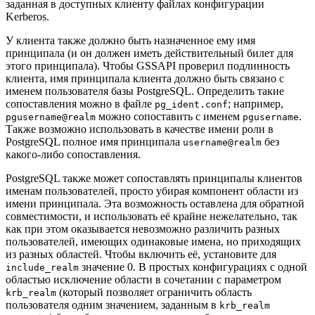
заданная в доступных клиенту файлах конфигурации
Kerberos.
У клиента также должно быть назначенное ему имя
принципала (и он должен иметь действительный билет для
этого принципала). Чтобы
GSSAPI
проверил подлинность
клиента, имя принципала клиента должно быть связано с
именем пользователя базы
PostgreSQL
. Определить такие
сопоставления можно в файле
; например,
pg_ident.conf
можно сопоставить с именем
.
pgusername@realm
pgusername
Также возможно использовать в качестве имени роли в
PostgreSQL
полное имя принципала
без
username@realm
какого-либо сопоставления.
PostgreSQL
также может сопоставлять принципалы клиентов
именам пользователей, просто убирая компонент области из
имени принципала. Эта возможность оставлена для обратной
совместимости, и использовать её крайне нежелательно, так
как при этом оказывается невозможно различить разных
пользователей, имеющих одинаковые имена, но приходящих
из разных областей. Чтобы включить её, установите для
значение 0. В простых конфигурациях с одной
include_realm
областью исключение области в сочетании с параметром
(который позволяет ограничить область
krb_realm
пользователя одним значением, заданным в
krb_realm