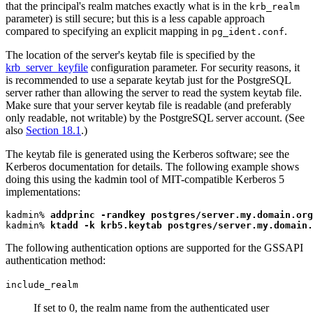
that the principal's realm matches exactly what is in the
krb_realm
parameter) is still secure; but this is a less capable approach
compared to specifying an explicit mapping in
.
pg_ident.conf
The location of the server's keytab file is specified by the
krb_server_keyfile
configuration parameter. For security reasons, it
is recommended to use a separate keytab just for the
PostgreSQL
server rather than allowing the server to read the system keytab file.
Make sure that your server keytab file is readable (and preferably
only readable, not writable) by the
PostgreSQL
server account. (See
also
Section 18.1
.)
The keytab file is generated using the Kerberos software; see the
Kerberos documentation for details. The following example shows
doing this using the
kadmin
tool of MIT-compatible Kerberos 5
implementations:
kadmin% 
addprinc -randkey postgres/server.my.domain.org
kadmin% 
ktadd -k krb5.keytab postgres/server.my.domain.
The following authentication options are supported for the
GSSAPI
authentication method:
include_realm
If set to 0, the realm name from the authenticated user