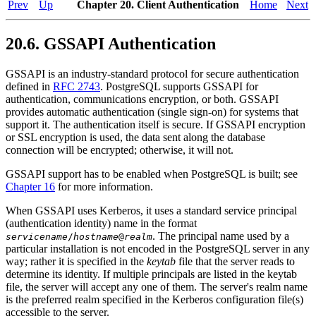
Prev
Up
Chapter 20. Client Authentication
Home
Next
20.6. GSSAPI Authentication
GSSAPI
is an industry-standard protocol for secure authentication
defined in
RFC 2743
.
PostgreSQL
supports
GSSAPI
for
authentication, communications encryption, or both.
GSSAPI
provides automatic authentication (single sign-on) for systems that
support it. The authentication itself is secure. If
GSSAPI
encryption
or
SSL
encryption is used, the data sent along the database
connection will be encrypted; otherwise, it will not.
GSSAPI support has to be enabled when
PostgreSQL
is built; see
Chapter 16
for more information.
When
GSSAPI
uses
Kerberos
, it uses a standard service principal
(authentication identity) name in the format
. The principal name used by a
servicename
/
hostname
@
realm
particular installation is not encoded in the
PostgreSQL
server in any
way; rather it is specified in the
keytab
file that the server reads to
determine its identity. If multiple principals are listed in the keytab
file, the server will accept any one of them. The server's realm name
is the preferred realm specified in the Kerberos configuration file(s)
accessible to the server.