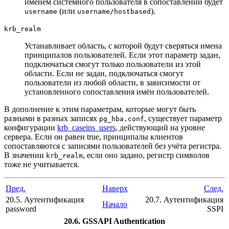
именем системного пользователя в сопоставлении будет
(или
).
username
username/hostbased
krb_realm
Устанавливает область, с которой будут сверяться имена
принципалов пользователей. Если этот параметр задан,
подключаться смогут только пользователи из этой
области. Если не задан, подключаться смогут
пользователи из любой области, в зависимости от
установленного сопоставления имён пользователей.
В дополнение к этим параметрам, которые могут быть
разными в разных записях
, существует параметр
pg_hba.conf
конфигурации
krb_caseins_users
, действующий на уровне
сервера. Если он равен true, принципалы клиентов
сопоставляются с записями пользователей без учёта регистра.
В значении
, если оно задано, регистр символов
krb_realm
тоже не учитывается.
Пред.
Наверх
След.
20.5. Аутентификация
20.7. Аутентификация
Начало
password
SSPI
20.6. GSSAPI Authentication