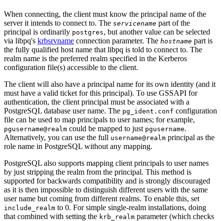
When connecting, the client must know the principal name of the
server it intends to connect to. The
part of the
servicename
principal is ordinarily
, but another value can be selected
postgres
via
libpq
's
krbsrvname
connection parameter. The
part is
hostname
the fully qualified host name that
libpq
is told to connect to. The
realm name is the preferred realm specified in the Kerberos
configuration file(s) accessible to the client.
The client will also have a principal name for its own identity (and it
must have a valid ticket for this principal). To use
GSSAPI
for
authentication, the client principal must be associated with a
PostgreSQL
database user name. The
configuration
pg_ident.conf
file can be used to map principals to user names; for example,
could be mapped to just
.
pgusername@realm
pgusername
Alternatively, you can use the full
principal as the
username@realm
role name in
PostgreSQL
without any mapping.
PostgreSQL
also supports mapping client principals to user names
by just stripping the realm from the principal. This method is
supported for backwards compatibility and is strongly discouraged
as it is then impossible to distinguish different users with the same
user name but coming from different realms. To enable this, set
to 0. For simple single-realm installations, doing
include_realm
that combined with setting the
parameter (which checks
krb_realm