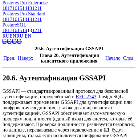
Postgres Pro Enterprise
18
17
16
15
14
13
12
11
Postgres Pro Standard
18
17
16
15
14
13
12
11
PostgreSQL
18
17
16
15
14
13
12
11
RU
EN
RU EN
20.6. Аутентификация GSSAPI
Глава 20. Аутентификация
Пред.
Наверх
Начало
След.
клиентского приложения
20.6. Аутентификация GSSAPI
GSSAPI
— стандартизированный протокол для безопасной
аутентификации, определённый в
RFC 2743
.
PostgreSQL
поддерживает применение
GSSAPI
для аутентификации или
шифрования соединения, а также для шифрования с
аутентификацией.
GSSAPI
обеспечивает автоматическую
проверку подлинности (единый вход) для систем, которые её
поддерживают. Проверка подлинности реализуется безопасно,
но данные, передаваемые через подключение к БД, будут
защищены, только если используется шифрование
GSSAPI