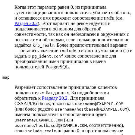
Когда этот параметр равен 0, из принципала
аутентифицированного пользователя убирается область,
и оставшееся имя проходит сопоставление имён (см.
Раздел 20.2
). Этот вариант не рекомендуется и
поддерживается в основном для обратной
совместимости, так как он небезопасен в окружениях с
несколькими областями, если только дополнительно не
задаётся
. Более предпочтительный вариант
krb_realm
— оставить значение
по умолчанию (1) и
include_realm
задать в
явное сопоставление для
pg_ident.conf
преобразования имён принципалов в имена
пользователей
PostgreSQL
.
map
Разрешает сопоставление принципалов клиентов
пользователям баз данных. За подробностями
обратитесь к
Разделу 20.2
. Для принципала
GSSAPI/Kerberos, такого как
username@EXAMPLE.COM
(или более редкого
),
username/hostbased@EXAMPLE.COM
именем пользователя в сопоставлении будет
(или
username@EXAMPLE.COM
, соответственно),
username/hostbased@EXAMPLE.COM
если
не равно 0; в противном случае
include_realm