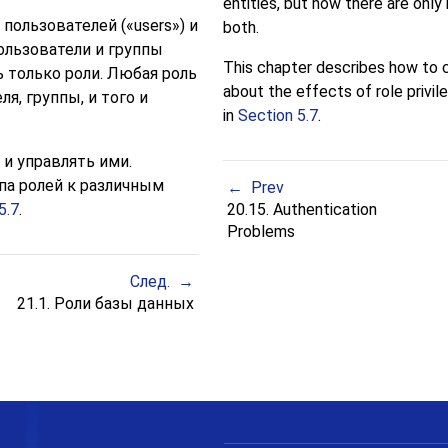
entities, but now there are only 
пользователей (
«
users
»
) и
both.
ользователи и группы
This chapter describes how to 
 только роли. Любая роль
about the effects of role privi
я, группы, и того и
in
Section 5.7
.
 и управлять ими.
а ролей к различным
Prev
5.7
.
20.15. Authentication
Problems
След.
21.1. Роли базы данных