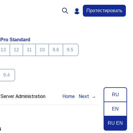
Протестировать
 Pro Standard
13
12
11
10
9.6
9.5
9.4
RU
. Server Administration
Home
Next
EN
RU EN
s