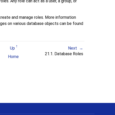
roles. Any role can act as a user, a group, or
create and manage roles. More information
leges on various database objects can be found
Up
Next
21.1. Database Roles
Home