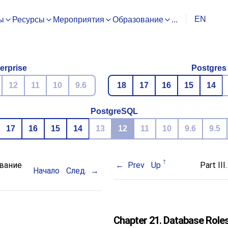
EN
ы
Ресурсы
Мероприятия
Образование
...
erprise
Postgres
12
11
10
9.6
18
17
16
15
14
PostgreSQL
17
16
15
14
13
12
11
10
9.6
9.5
ование
Prev
Up
Part III
Начало
След.
Chapter 21. Database Role