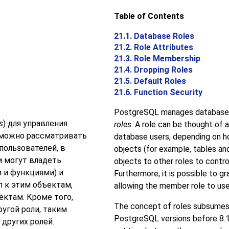
Table of Contents
21.1. Database Roles
21.2. Role Attributes
21.3. Role Membership
21.4. Dropping Roles
21.5. Default Roles
21.6. Function Security
PostgreSQL
manages database 
s
) для управления
roles
. A role can be thought of a
ь можно рассматривать
database users, depending on ho
пользователей, в
objects (for example, tables and
и могут владеть
objects to other roles to contr
 и функциями) и
Furthermore, it is possible to g
 к этим объектам,
allowing the member role to use 
ектам. Кроме того,
The concept of roles subsume
ругой роли, таким
PostgreSQL
versions before 8.1
других ролей.