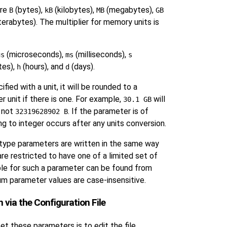
are
(bytes),
(kilobytes),
(megabytes),
B
kB
MB
GB
terabytes). The multiplier for memory units is
(microseconds),
(milliseconds),
us
ms
s
tes),
(hours), and
(days).
h
d
cified with a unit, it will be rounded to a
r unit if there is one. For example,
will
30.1 GB
not
. If the parameter is of
32319628902 B
ing to integer occurs after any units conversion.
ype parameters are written in the same way
are restricted to have one of a limited set of
ble for such a parameter can be found from
um parameter values are case-insensitive.
 via the Configuration File
 these parameters is to edit the file