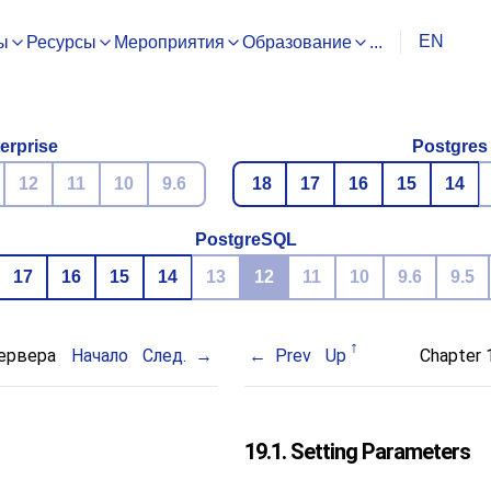
EN
ы
Ресурсы
Мероприятия
Образование
...
erprise
Postgres
12
11
10
9.6
18
17
16
15
14
PostgreSQL
17
16
15
14
13
12
11
10
9.6
9.5
сервера
Начало
След.
Prev
Up
Chapter 1
19.1. Setting Parameters