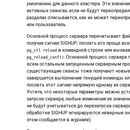
умолчанию для данного кластера. Эти значени
активных сеансах, если не будут переопреде
разделах описывается, как их может переоп
или пользователь.
Основной процесс сервера перечитывает фай
получая сигнал
SIGHUP
; послать его проще вс
в командной строке или вызва
pg_ctl reload
. Основной процесс сервера 
pg_reload_conf()
всем остальным запущенным серверным проц
существующие сеансы тоже получают новые з
завершится выполнение текущей команды кл
послать этот сигнал напрямую одному из сер
Учтите, что некоторые параметры можно уст
запуске сервера; любые изменения их значен
не будут учитываться до перезапуска сервера.
обработке
SIGHUP
игнорируются неверные зна
этом сообщается в журнале).