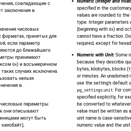
Numeric (integer and floati
ачения, совпадающие с
specified in the customary
т заключения в
values are rounded to the 
type. Integer parameters 
ачения числовых
(beginning with
) and oc
0x
 форматах, принятых для
cannot have a fraction. D
ой; если параметр
required, except for hexad
гляются до ближайшего
Numeric with Unit:
Some nu
раметры принимают
because they describe qua
иксом
) и восьмеричном
0x
bytes, kilobytes, blocks (t
в таких случаях исключена.
or minutes. An unadorned n
ьзовать нельзя.
use the setting's default 
значения в
.
. For con
pg_settings
unit
specified explicitly, for 
числовые параметры
be converted to whatever t
ак они описывают
value must be written as a
диницами могут быть
unit name is case-sensiti
 килобайт),
numeric value and the unit