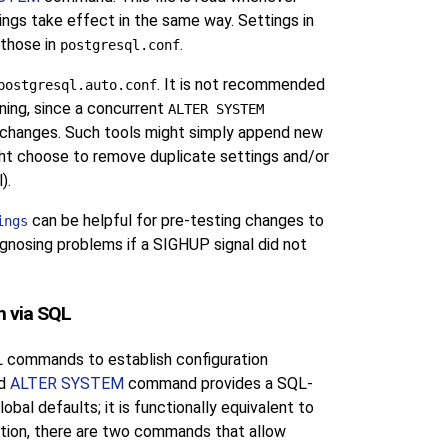
tings take effect in the same way. Settings in
 those in
.
postgresql.conf
. It is not recommended
postgresql.auto.conf
nning, since a concurrent
ALTER SYSTEM
changes. Such tools might simply append new
ght choose to remove duplicate settings and/or
).
can be helpful for pre-testing changes to
ings
iagnosing problems if a
SIGHUP
signal did not
n via SQL
 commands to establish configuration
ed
ALTER SYSTEM
command provides a SQL-
bal defaults; it is functionally equivalent to
dition, there are two commands that allow