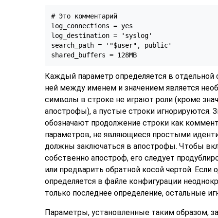
# Это комментарий

log_connections = yes

log_destination = 'syslog'

search_path = '"$user", public'

shared_buffers = 128MB
Каждый параметр определяется в отдельной с
ней между именем и значением является нео
символы в строке не играют роли (кроме зна
апострофы), а пустые строки игнорируются. З
обозначают продолжение строки как коммент
параметров, не являющиеся простыми иденти
должны заключаться в апострофы. Чтобы вкл
собственно апостроф, его следует продублир
или предварить обратной косой чертой. Если 
определяется в файле конфигурации неоднокр
только последнее определение, остальные иг
Параметры, установленные таким образом, з