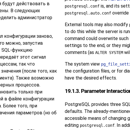
я будут действовать в
is, and its set
postgresql.conf
лены. В следующих
override
postgresql.auto.conf
ределить администратор
External tools may also modify
to do this while the server is ru
л конфигурации заново,
command could overwrite such 
его можно, запустив
settings to the end, or they mi
в SQL-функцию
comments (as
will
ALTER SYSTEM
передаёт этот сигнал
ессам, так что
The system view
pg_file_sett
начения (после того, как
the configuration files, or for d
иента). Также возможно
have the desired effects.
верных процессов.
19.1.3. Parameter Interactio
ановить только при
ий в файле конфигурации
PostgreSQL
provides three SQL
 Более того, при
defaults. The already-mention
чения параметров (но об
accessible means of changing glo
editing
. In ad
postgresql.conf