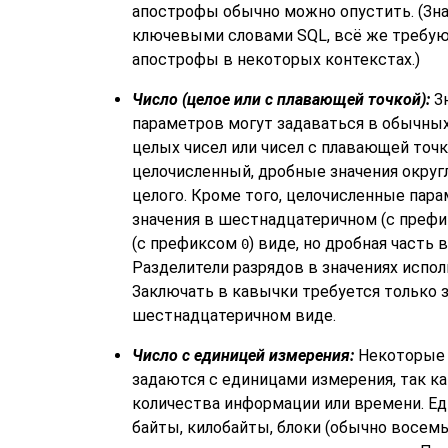
апострофы обычно можно опустить. (Зн
ключевыми словами SQL, всё же требую
апострофы в некоторых контекстах.)
Число (целое или с плавающей точкой):
Зн
параметров могут задаваться в обычных
целых чисел или чисел с плавающей точк
целочисленный, дробные значения окру
целого. Кроме того, целочисленные па
значения в шестнадцатеричном (с преф
(с префиксом
) виде, но дробная часть 
0
Разделители разрядов в значениях испол
Заключать в кавычки требуется только 
шестнадцатеричном виде.
Число с единицей измерения:
Некоторые 
задаются с единицами измерения, так к
количества информации или времени. Е
байты, килобайты, блоки (обычно восемь