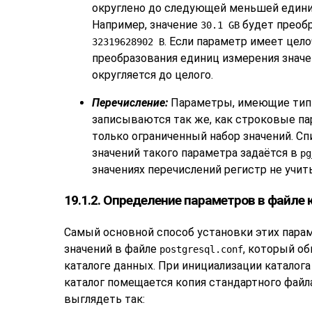
округлено до следующей меньшей единиц
Например, значение
будет преоб
30.1 GB
. Если параметр имеет цел
32319628902 B
преобразования единиц измерения значе
округляется до целого.
Перечисление:
Параметры, имеющие тип 
записываются так же, как строковые па
только ограниченный набор значений. С
значений такого параметра задаётся в
pg
значениях перечислений регистр не учит
19.1.2. Определение параметров в файле
Самый основной способ установки этих пара
значений в файле
, который об
postgresql.conf
каталоге данных. При инициализации каталога
каталог помещается копия стандартного файл
выглядеть так: