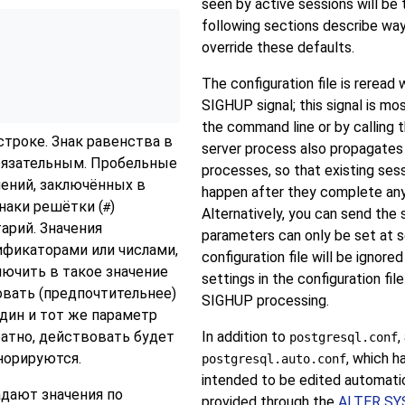
seen by active sessions will be 
following sections describe ways
override these defaults.
The configuration file is reread
SIGHUP
signal; this signal is mo
the command line or by calling
троке. Знак равенства в
server process also propagates th
бязательным. Пробельные
processes, so that existing sess
чений, заключённых в
happen after they complete any
наки решётки (
)
#
Alternatively, you can send the 
арий. Значения
parameters can only be set at se
фикаторами или числами,
configuration file will be ignored
ючить в такое значение
settings in the configuration fil
овать (предпочтительнее)
SIGHUP
processing.
один и тот же параметр
атно, действовать будет
In addition to
,
postgresql.conf
норируются.
, which 
postgresql.auto.conf
intended to be edited automatica
адают значения по
provided through the
ALTER S