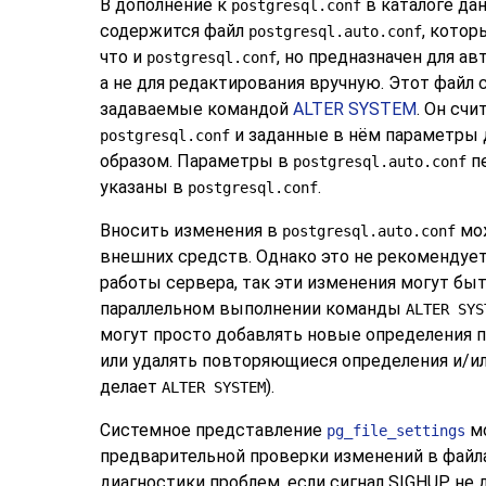
В дополнение к
в каталоге да
postgresql.conf
содержится файл
, котор
postgresql.auto.conf
что и
, но предназначен для а
postgresql.conf
а не для редактирования вручную. Этот файл
задаваемые командой
ALTER SYSTEM
. Он сч
и заданные в нём параметры
postgresql.conf
образом. Параметры в
пе
postgresql.auto.conf
указаны в
.
postgresql.conf
Вносить изменения в
мож
postgresql.auto.conf
внешних средств. Однако это не рекомендует
работы сервера, так эти изменения могут бы
параллельном выполнении команды
ALTER SYS
могут просто добавлять новые определения 
или удалять повторяющиеся определения и/и
делает
).
ALTER SYSTEM
Системное представление
мо
pg_file_settings
предварительной проверки изменений в файла
диагностики проблем, если сигнал
SIGHUP
не 