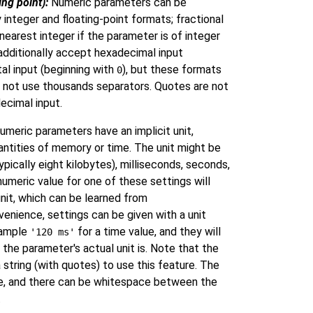
ng point):
Numeric parameters can be
 integer and floating-point formats; fractional
nearest integer if the parameter is of integer
additionally accept hexadecimal input
tal input (beginning with
), but these formats
0
o not use thousands separators. Quotes are not
ecimal input.
meric parameters have an implicit unit,
ntities of memory or time. The unit might be
ypically eight kilobytes), milliseconds, seconds,
umeric value for one of these settings will
unit, which can be learned from
venience, settings can be given with a unit
example
for a time value, and they will
'120 ms'
he parameter's actual unit is. Note that the
 string (with quotes) to use this feature. The
ve, and there can be whitespace between the
.