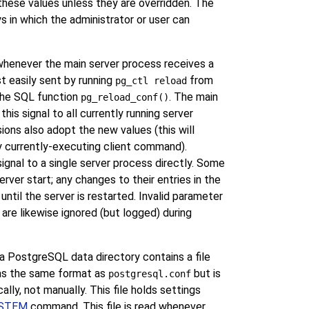
these values unless they are overridden. The
 in which the administrator or user can
 whenever the main server process receives a
st easily sent by running
from
pg_ctl reload
 the SQL function
. The main
pg_reload_conf()
is signal to all currently running server
ions also adopt the new values (this will
 currently-executing client command).
signal to a single server process directly. Some
rver start; any changes to their entries in the
 until the server is restarted. Invalid parameter
e are likewise ignored (but logged) during
 a
PostgreSQL
data directory contains a file
has the same format as
but is
postgresql.conf
lly, not manually. This file holds settings
YSTEM
command. This file is read whenever