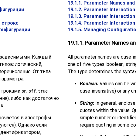
19.1.1. Parameter Names and
нфигурации
19.1.2. Parameter Interaction 
19.1.3. Parameter Interaction
й строке
19.1.4. Parameter Interaction 
конфигурации
19.1.5. Managing Configuratio
19.1.1. Parameter Names an
езависимыми. Каждый
All parameter names are case-in
типов: логический,
one of five types: boolean, strin
перечисление. От типа
The type determines the syntax
параметра:
Boolean:
Values can be wr
 строками
,
,
,
case-insensitive) or any u
on
off
true
ния), либо как достаточно
String:
In general, enclose 
к.
quotes within the value. Q
лючается в апострофы
simple number or identifi
уются). Однако если
require quoting in some co
идентификатором,