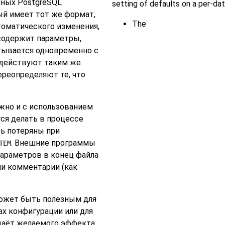
нных
PostgreSQL
setting of defaults on a per-dat
ый имеет тот же формат,
The
втоматического изменения,
 содержит параметры,
итывается одновременно с
 действуют таким же
реопределяют те, что
но и с использованием
ся делать в процессе
ть потеряны при
. Внешние программы
TEM
параметров в конец файла
ли комментарии (как
жет быть полезным для
х конфигурации или для
даёт желаемого эффекта.