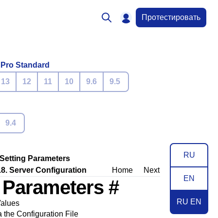
Протестировать
 Pro Standard
13
12
11
10
9.6
9.5
9.4
RU
 Setting Parameters
8. Server Configuration
Home
Next
EN
g Parameters
#
RU EN
Values
a the Configuration File