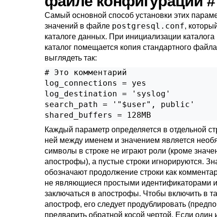
файле конфигурации
#
Самый основной способ установки этих парам
postgresql.conf
значений в файле
, которы
каталоге данных. При инициализации каталога 
каталог помещается копия стандартного файла
выглядеть так:
# Это комментарий

log_connections = yes

log_destination = 'syslog'

search_path = '"$user", public'

shared_buffers = 128MB
Каждый параметр определяется в отдельной стр
ней между именем и значением является необ
символы в строке не играют роли (кроме значе
апострофы), а пустые строки игнорируются. Зн
обозначают продолжение строки как комментар
не являющиеся простыми идентификаторами и
заключаться в апострофы. Чтобы включить в т
апостроф, его следует продублировать (предпо
предварить обратной косой чертой. Если один 