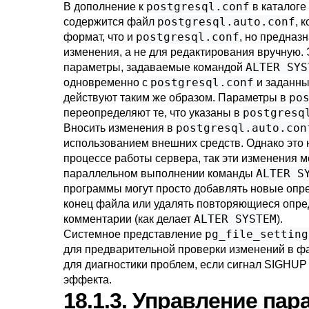
postgresql.conf
В дополнение к
в каталоге
postgresql.auto.conf
содержится файл
, 
postgresql.conf
формат, что и
, но предназ
изменения, а не для редактирования вручную.
ALTER SYS
параметры, задаваемые командой
postgresql.conf
одновременно с
и заданны
po
действуют таким же образом. Параметры в
postgresq
переопределяют те, что указаны в
postgresql.auto.con
Вносить изменения в
использованием внешних средств. Однако это 
процессе работы сервера, так эти изменения м
ALTER S
параллельном выполнении команды
программы могут просто добавлять новые опр
конец файла или удалять повторяющиеся опре
ALTER SYSTEM
комментарии (как делает
).
pg_file_setting
Системное представление
для предварительной проверки изменений в ф
для диагностики проблем, если сигнал
SIGHUP
эффекта.
18.1.3. Управление па