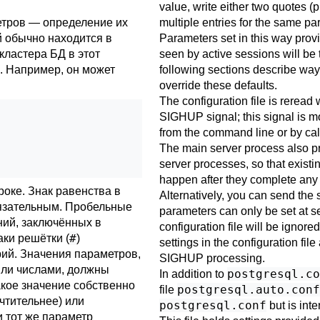
value, write either two quotes (p
етров — определение их
multiple entries for the same par
й обычно находится в
Parameters set in this way provid
кластера БД в этот
seen by active sessions will be
. Например, он может
following sections describe way
override these defaults.
The configuration file is rerea
SIGHUP
signal; this signal is 
from the command line or by cal
The main server process also pro
server processes, so that existi
happen after they complete any 
оке. Знак равенства в
Alternatively, you can send the 
язательным. Пробельные
parameters can only be set at ser
ний, заключённых в
configuration file will be ignored
#
аки решётки (
)
settings in the configuration fil
ий. Значения параметров,
SIGHUP
processing.
ли числами, должны
postgresql.co
In addition to
акое значение собственно
postgresql.auto.conf
file
чтительнее) или
postgresql.conf
but is int
и тот же параметр