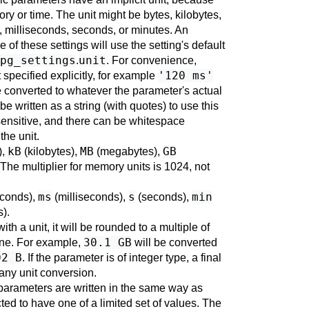
ry or time. The unit might be bytes, kilobytes,
), milliseconds, seconds, or minutes. An
of these settings will use the setting's default
pg_settings
unit
.
. For convenience,
'120 ms'
 specified explicitly, for example
be converted to whatever the parameter's actual
be written as a string (with quotes) to use this
sensitive, and there can be whitespace
he unit.
kB
MB
GB
),
(kilobytes),
(megabytes),
 The multiplier for memory units is 1024, not
ms
s
min
conds),
(milliseconds),
(seconds),
).
with a unit, it will be rounded to a multiple of
30.1 GB
 one. For example,
will be converted
02 B
. If the parameter is of integer type, a final
 any unit conversion.
arameters are written in the same way as
cted to have one of a limited set of values. The