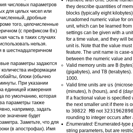
ия числовых параметров
they describe quantities of memo
ых для целых чисел или
blocks (typically eight kilobytes
очисленный, дробные
unadorned numeric value for one 
Кроме того, целочисленные
unit, which can be learned from
0x
еричном (с префиксом
)
settings can be given with a unit
ная часть в таких случаях
for a time value, and they will 
использовать нельзя.
unit is. Note that the value must 
ия в шестнадцатеричном
feature. The unit name is case-
between the numeric value and t
вые параметры задаются
B
Valid memory units are
(bytes
т количества информации
TB
(gigabytes), and
(terabytes).
лобайты, блоки (обычно
1000.
 минуты. При указании
us
Valid time units are
(microse
тра единицей измерения
h
d
(minutes),
(hours), and
(days
ца по умолчанию, которая
If a fractional value is specified 
тва параметры также
the next smaller unit if there is
явно, например, задать
30822 MB
323196289
to
not
ое значение будет
rounding to integer occurs after
аметра. Заметьте, что для
Enumerated:
Enumerated-type p
роки (в апострофах). Имя
string parameters, but are restri