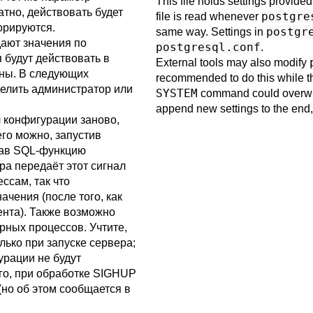
This file holds settings provide
тно, действовать будет
postgre
file is read whenever
орируются.
postgr
same way. Settings in
ают значения по
postgresql.conf
.
 будут действовать в
External tools may also modify
ены. В следующих
recommended to do this while th
делить администратор или
SYSTEM
command could overwri
append new settings to the end,
 конфигурации заново,
его можно, запустив
вав SQL-функцию
ра передаёт этот сигнал
сам, так что
чения (после того, как
нта). Также возможно
рных процессов. Учтите,
ько при запуске сервера;
урации не будут
го, при обработке
SIGHUP
но об этом сообщается в