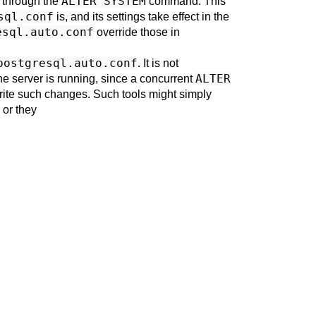
ALTER SYSTEM
d through the
command. This
sql.conf
is, and its settings take effect in the
esql.auto.conf
override those in
postgresql.auto.conf
. It is not
ALTER
e server is running, since a concurrent
te such changes. Such tools might simply
 or they