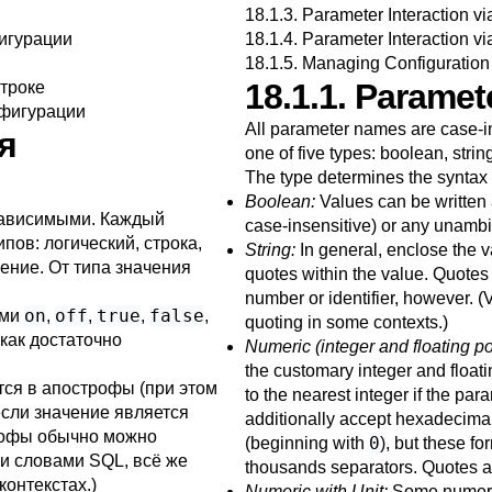
18.1.3. Parameter Interaction v
игурации
18.1.4. Parameter Interaction vi
18.1.5. Managing Configuration
18.1.1. Parame
строке
нфигурации
All parameter names are case-in
я
one of five types: boolean, strin
The type determines the syntax f
Boolean:
Values can be written
зависимыми. Каждый
case-insensitive) or any unambi
пов: логический, строка,
String:
In general, enclose the v
ение. От типа значения
quotes within the value. Quotes 
number or identifier, however. 
on
off
true
false
ами
,
,
,
,
quoting in some contexts.)
 как достаточно
Numeric (integer and floating po
the customary integer and floati
ся в апострофы (при этом
to the nearest integer if the par
сли значение является
additionally accept hexadecimal
рофы обычно можно
0
(beginning with
), but these f
и словами SQL, всё же
thousands separators. Quotes ar
онтекстах.)
Numeric with Unit:
Some numeric