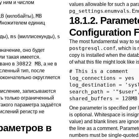
у ним и числом
values allowable for such a par
pg_settings
enumvals
.
. En
kB
MB
(килобайты),
18.1.2. Paramete
 Множителем единиц
Configuration F
ms
s
ды),
(миллисекунды),
The most fundamental way to set 
postgresql.conf
, which is 
начение, оно будет
copy is installed when the datab
и такая имеется.
of what this file might look like is
30822 MB
овано в
, а не в
сленный тип, после
# This is a comment

окончательно округляется
log_connections = yes

log_destination = 'sysl
исление, записываются
search_path = '"$user",
ть только ограниченный
такого параметра задаётся
One parameter is specified per
числений регистр не
is optional. Whitespace is insig
value) and blank lines are igno
араметров в
the line as a comment. Parameter
numbers must be single-quoted.