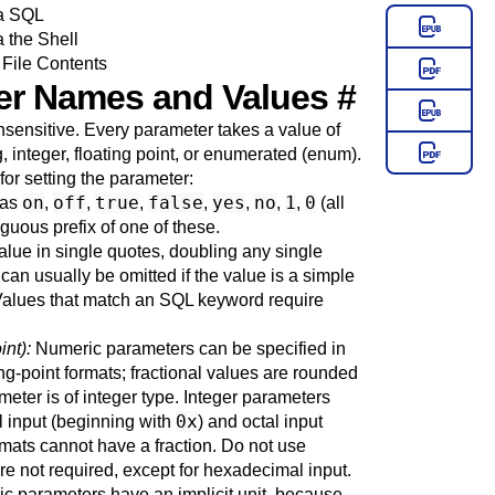
ia SQL
a the Shell
 File Contents
ter Names and Values
#
sensitive. Every parameter takes a value of
g, integer, floating point, or enumerated (enum).
or setting the parameter:
on
off
true
false
yes
no
1
0
 as
,
,
,
,
,
,
,
(all
guous prefix of one of these.
alue in single quotes, doubling any single
can usually be omitted if the value is a simple
(Values that match an SQL keyword require
int):
Numeric parameters can be specified in
ng-point formats; fractional values are rounded
ameter is of integer type. Integer parameters
0x
 input (beginning with
) and octal input
ormats cannot have a fraction. Do not use
e not required, except for hexadecimal input.
 parameters have an implicit unit, because