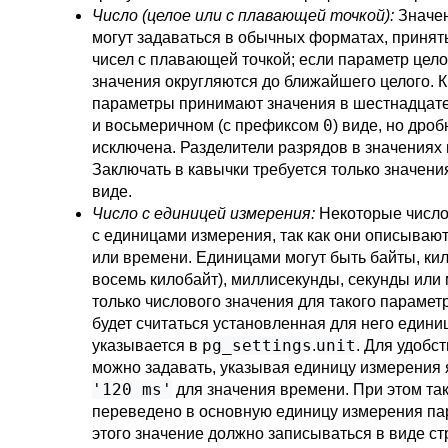
Число (целое или с плавающей точкой):
Значен
могут задаваться в обычных форматах, принят
чисел с плавающей точкой; если параметр цел
значения округляются до ближайшего целого. 
параметры принимают значения в шестнадцат
0
и восьмеричном (с префиксом
) виде, но дроб
исключена. Разделители разрядов в значениях 
Заключать в кавычки требуется только значен
виде.
Число с единицей измерения:
Некоторые число
с единицами измерения, так как они описываю
или времени. Единицами могут быть байты, ки
восемь килобайт), миллисекунды, секунды или
только числового значения для такого параме
будет считаться установленная для него едини
pg_settings
unit
указывается в
.
. Для удобс
можно задавать, указывая единицу измерения 
'120 ms'
для значения времени. При этом так
переведено в основную единицу измерения пар
этого значение должно записываться в виде ст