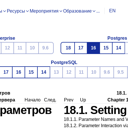
EN
ы
Ресурсы
Мероприятия
Образование
...
erprise
Postgres
12
11
10
9.6
18
17
16
15
14
PostgreSQL
17
16
15
14
13
12
11
10
9.6
9.5
етров
18.1.
ервера
Начало
След.
Prev
Up
Chapter 1
араметров
18.1. Settin
18.1.1. Parameter Names and 
18.1.2. Parameter Interaction vi