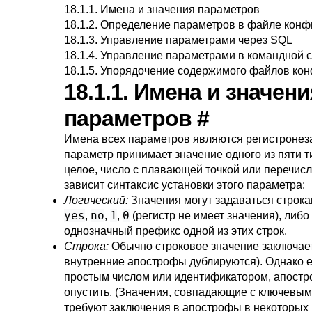
18.1.1. Имена и значения параметров
18.1.2. Определение параметров в файле конф
18.1.3. Управление параметрами через SQL
18.1.4. Управление параметрами в командной 
18.1.5. Упорядочение содержимого файлов ко
18.1.1. Имена и значени
параметров
#
Имена всех параметров являются регистроне
параметр принимает значение одного из пяти ти
целое, число с плавающей точкой или перечисл
зависит синтаксис установки этого параметра:
Логический:
Значения могут задаваться строк
yes
no
1
0
,
,
,
(регистр не имеет значения), либо
однозначный префикс одной из этих строк.
Строка:
Обычно строковое значение заключает
внутренние апострофы дублируются). Однако е
простым числом или идентификатором, апост
опустить. (Значения, совпадающие с ключевым
требуют заключения в апострофы в некоторых к