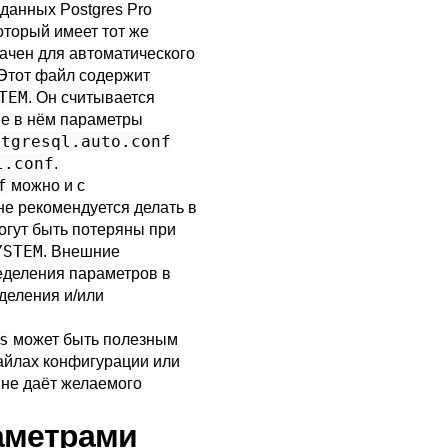
 данных
Postgres Pro
который имеет тот же
начен для автоматического
 Этот файл содержит
TEM
. Он считывается
е в нём параметры
stgresql.auto.conf
l.conf
.
f
можно и с
не рекомендуется делать в
огут быть потеряны при
YSTEM
. Внешние
еделения параметров в
деления и/или
s
может быть полезным
айлах конфигурации или
не даёт желаемого
раметрами