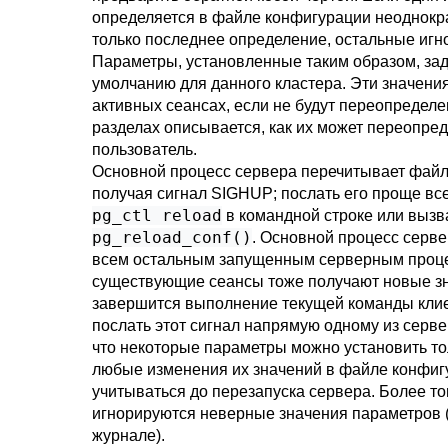
определяется в файле конфигурации неоднокра
только последнее определение, остальные игн
Параметры, установленные таким образом, зад
умолчанию для данного кластера. Эти значения
активных сеансах, если не будут переопредел
разделах описывается, как их может переопре
пользователь.
Основной процесс сервера перечитывает файл
получая сигнал
SIGHUP
; послать его проще вс
pg_ctl reload
в командной строке или выз
pg_reload_conf()
. Основной процесс серве
всем остальным запущенным серверным процес
существующие сеансы тоже получают новые зна
завершится выполнение текущей команды клие
послать этот сигнал напрямую одному из серве
что некоторые параметры можно установить тол
любые изменения их значений в файле конфиг
учитываться до перезапуска сервера. Более то
игнорируются неверные значения параметров (
журнале).