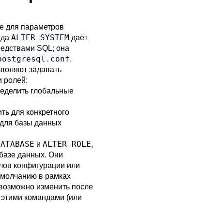
е для параметров
ALTER SYSTEM
нда
даёт
редствами SQL; она
postgresql.conf
.
зволяют задавать
и ролей:
еделить глобальные
ть для конкретного
 для базы данных
DATABASE
ALTER ROLE
и
,
базе данных. Они
лов конфигурации или
умолчанию в рамках
евозможно изменить после
ь этими командами (или