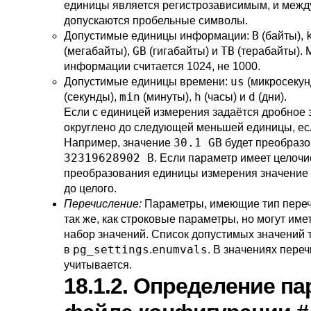
единицы является регистрозависимым, и межд
допускаются пробельные символы.
B
Допустимые единицы информации:
(байты),
GB
TB
(мегабайты),
(гигабайты) и
(терабайты).
информации считается 1024, не 1000.
us
Допустимые единицы времени:
(микросекун
min
h
d
(секунды),
(минуты),
(часы) и
(дни).
Если с единицей измерения задаётся дробное з
округлено до следующей меньшей единицы, есл
30.1 GB
Например, значение
будет преобраз
32319628902 B
. Если параметр имеет целочи
преобразования единицы измерения значение 
до целого.
Перечисление:
Параметры, имеющие тип переч
так же, как строковые параметры, но могут име
набор значений. Список допустимых значений 
pg_settings
enumvals
в
.
. В значениях пере
учитывается.
18.1.2. Определение п