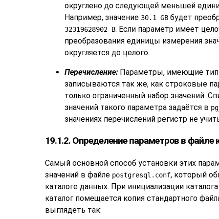
округлено до следующей меньшей единиц
Например, значение
будет преоб
30.1 GB
. Если параметр имеет цел
32319628902 B
преобразования единицы измерения зна
округляется до целого.
Перечисление:
Параметры, имеющие тип 
записываются так же, как строковые па
только ограниченный набор значений. С
значений такого параметра задаётся в
pg
значениях перечислений регистр не учит
19.1.2. Определение параметров в файле
Самый основной способ установки этих пара
значений в файле
, который об
postgresql.conf
каталоге данных. При инициализации каталога
каталог помещается копия стандартного файл
выглядеть так: