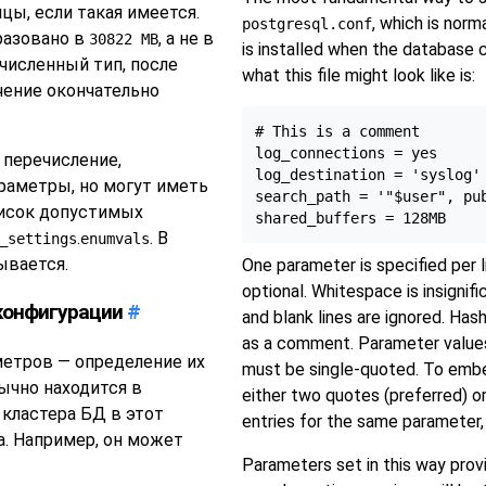
ы, если такая имеется.
, which is norm
postgresql.conf
разовано в
, а не в
30822 MB
is installed when the database cl
очисленный тип, после
what this file might look like is:
чение окончательно
# This is a comment

log_connections = yes

перечисление,
log_destination = 'syslog'

раметры, но могут иметь
search_path = '"$user", pub
писок допустимых
.
. В
_settings
enumvals
ывается.
One parameter is specified per 
optional. Whitespace is insignif
 конфигурации
#
and blank lines are ignored. Has
as a comment. Parameter values 
метров — определение их
must be single-quoted. To embed
ычно находится в
either two quotes (preferred) or
 кластера БД в этот
entries for the same parameter, 
а. Например, он может
Parameters set in this way provi