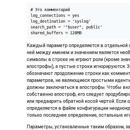
# Это комментарий

log_connections = yes

log_destination = 'syslog'

search_path = '"$user", public'

shared_buffers = 128MB
Каждый параметр определяется в отдельной с
ней между именем и значением является нео
символы в строке не играют роли (кроме зна
апострофы), а пустые строки игнорируются. З
обозначают продолжение строки как коммент
параметров, не являющиеся простыми иденти
должны заключаться в апострофы. Чтобы вкл
собственно апостроф, его следует продублир
или предварить обратной косой чертой. Если 
определяется в файле конфигурации неоднокр
только последнее определение, остальные иг
Параметры, установленные таким образом, з