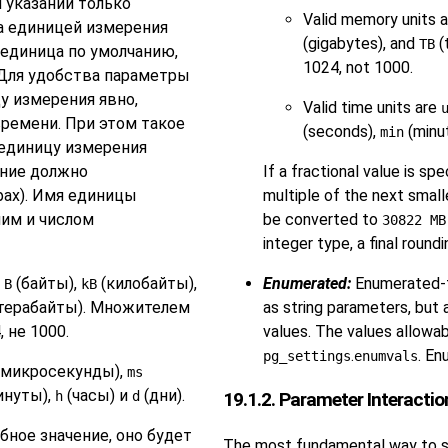
 указании только
Valid memory units 
ра единицей измерения
(gigabytes), and
(
TB
 единица по умолчанию,
1024, not 1000.
 Для удобства параметры
у измерения явно,
Valid time units are
времени. При этом такое
(seconds),
(minu
min
 единицу измерения
ение должно
If a fractional value is spe
фах). Имя единицы
multiple of the next smalle
ним и числом
be converted to
30822 MB
integer type, a final round
:
(байты),
(килобайты),
Enumerated:
Enumerated-t
B
kB
терабайты). Множителем
as string parameters, but 
 не 1000.
values. The values allowa
.
. En
pg_settings
enumvals
(микросекунды),
ms
инуты),
(часы) и
(дни).
h
d
19.1.2. Parameter Interactio
бное значение, оно будет
The most fundamental way to set