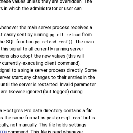
these values unless they are overridden. The
 in which the administrator or user can
 whenever the main server process receives a
st easily sent by running
from
pg_ctl reload
 the SQL function
. The main
pg_reload_conf()
is signal to all currently running server
ions also adopt the new values (this will
 currently-executing client command).
signal to a single server process directly. Some
rver start; any changes to their entries in the
 until the server is restarted. Invalid parameter
e are likewise ignored (but logged) during
 a
Postgres Pro
data directory contains a file
has the same format as
but is
postgresql.conf
lly, not manually. This file holds settings
command. This file is read whenever
TEM