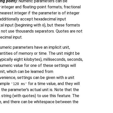
ng point):
Numeric parameters can be
 integer and floating-point formats; fractional
nearest integer if the parameter is of integer
additionally accept hexadecimal input
tal input (beginning with
), but these formats
0
o not use thousands separators. Quotes are not
ecimal input.
meric parameters have an implicit unit,
ntities of memory or time. The unit might be
ypically eight kilobytes), milliseconds, seconds,
umeric value for one of these settings will
unit, which can be learned from
venience, settings can be given with a unit
example
for a time value, and they will
'120 ms'
he parameter's actual unit is. Note that the
 string (with quotes) to use this feature. The
ve, and there can be whitespace between the
.