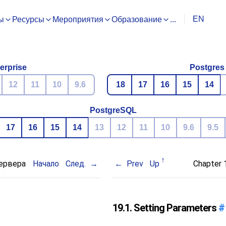
EN
ы
Ресурсы
Мероприятия
Образование
...
erprise
Postgres
12
11
10
9.6
18
17
16
15
14
PostgreSQL
17
16
15
14
13
12
11
10
9.6
9.5
сервера
Начало
След.
Prev
Up
Chapter 1
19.1. Setting Parameters
#