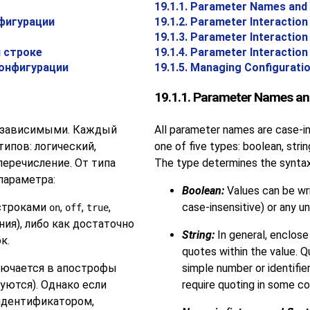
19.1.1. Parameter Names and
нфигурации
19.1.2. Parameter Interaction 
19.1.3. Parameter Interaction
й строке
19.1.4. Parameter Interaction 
конфигурации
19.1.5. Managing Configuratio
19.1.1. Parameter Names a
езависимыми. Каждый
All parameter names are case-in
типов: логический,
one of five types: boolean, strin
перечисление. От типа
The type determines the syntax
параметра:
Boolean:
Values can be wr
 строками
,
,
,
case-insensitive) or any u
on
off
true
ния), либо как достаточно
String:
In general, enclose 
к.
quotes within the value. Q
лючается в апострофы
simple number or identifi
уются). Однако если
require quoting in some co
идентификатором,