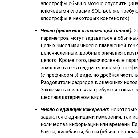
апострофы обычно можно опустить. (Зн
ключевыми словами SQL, всё же требую
апострофы в некоторых контекстах.)
Число (целое или с плавающей точкой):
Зн
параметров могут задаваться в обычных
целых чисел или чисел с плавающей точк
целочисленный, дробные значения окру
целого. Кроме того, целочисленные па
значения в шестнадцатеричном (с преф
(с префиксом
) виде, но дробная часть 
0
Разделители разрядов в значениях испол
Заключать в кавычки требуется только 
шестнадцатеричном виде.
Число с единицей измерения:
Некоторые 
задаются с единицами измерения, так к
количества информации или времени. Е
байты, килобайты, блоки (обычно восемь