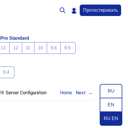
Протестировать
 Pro Standard
13
12
11
10
9.6
9.5
9.4
RU
9. Server Configuration
Home
Next
EN
RU EN