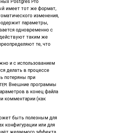
нных
Postgres Pro
ый имеет тот же формат,
втоматического изменения,
 содержит параметры,
ывается одновременно с
 действуют таким же
реопределяют те, что
но и с использованием
ся делать в процессе
ть потеряны при
. Внешние программы
TEM
параметров в конец файла
ли комментарии (как
жет быть полезным для
х конфигурации или для
даёт желаемого эффекта.