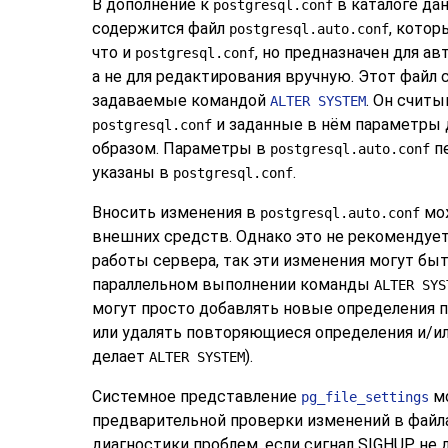
В дополнение к
в каталоге да
postgresql.conf
содержится файл
, котор
postgresql.auto.conf
что и
, но предназначен для а
postgresql.conf
а не для редактирования вручную. Этот файл
задаваемые командой
. Он счит
ALTER SYSTEM
и заданные в нём параметры
postgresql.conf
образом. Параметры в
пе
postgresql.auto.conf
указаны в
.
postgresql.conf
Вносить изменения в
мож
postgresql.auto.conf
внешних средств. Однако это не рекомендует
работы сервера, так эти изменения могут бы
параллельном выполнении команды
ALTER SYS
могут просто добавлять новые определения 
или удалять повторяющиеся определения и/и
делает
).
ALTER SYSTEM
Системное представление
мо
pg_file_settings
предварительной проверки изменений в файла
диагностики проблем, если сигнал
SIGHUP
не 