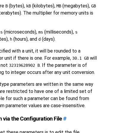
are
(bytes),
(kilobytes),
(megabytes),
B
kB
MB
GB
terabytes). The multiplier for memory units is
(microseconds),
(milliseconds),
us
ms
s
tes),
(hours), and
(days).
h
d
cified with a unit, it will be rounded to a
r unit if there is one. For example,
will
30.1 GB
not
. If the parameter is of
32319628902 B
ing to integer occurs after any unit conversion.
ype parameters are written in the same way
are restricted to have one of a limited set of
ble for such a parameter can be found from
um parameter values are case-insensitive.
n via the Configuration File
#
 these parameters is to edit the file