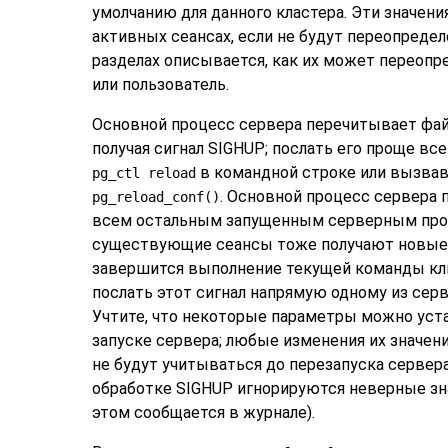
умолчанию для данного кластера. Эти значени
активных сеансах, если не будут переопреде
разделах описывается, как их может переоп
или пользователь.
Основной процесс сервера перечитывает фай
получая сигнал
SIGHUP
; послать его проще вс
в командной строке или вызва
pg_ctl reload
. Основной процесс сервера 
pg_reload_conf()
всем остальным запущенным серверным проц
существующие сеансы тоже получают новые з
завершится выполнение текущей команды кл
послать этот сигнал напрямую одному из сер
Учтите, что некоторые параметры можно уст
запуске сервера; любые изменения их значен
не будут учитываться до перезапуска сервера.
обработке
SIGHUP
игнорируются неверные зна
этом сообщается в журнале).