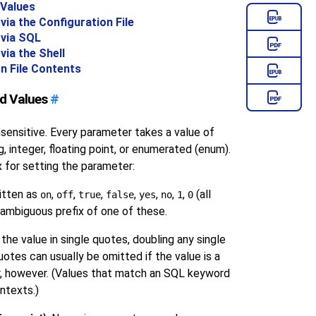
 Values
via the Configuration File
 via SQL
via the Shell
n File Contents
nd Values
#
sensitive. Every parameter takes a value of
g, integer, floating point, or enumerated (enum).
 for setting the parameter:
itten as
,
,
,
,
,
,
,
(all
on
off
true
false
yes
no
1
0
nambiguous prefix of one of these.
the value in single quotes, doubling any single
uotes can usually be omitted if the value is a
er, however. (Values that match an SQL keyword
ntexts.)