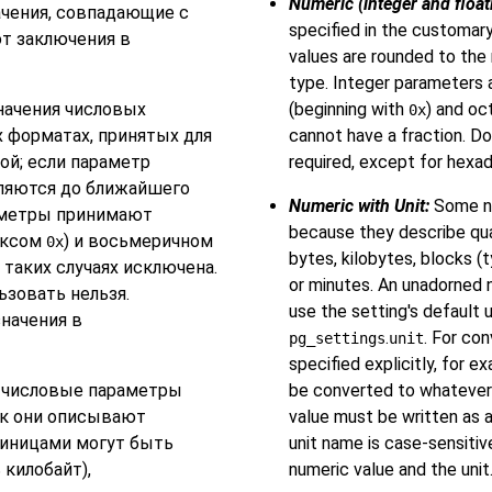
Numeric (integer and floati
ачения, совпадающие с
specified in the customary
т заключения в
values are rounded to the 
type. Integer parameters 
ачения числовых
(beginning with
) and oc
0x
 форматах, принятых для
cannot have a fraction. D
ой; если параметр
required, except for hexad
гляются до ближайшего
Numeric with Unit:
Some nu
раметры принимают
because they describe qua
иксом
) и восьмеричном
0x
bytes, kilobytes, blocks (t
в таких случаях исключена.
or minutes. An unadorned n
ьзовать нельзя.
use the setting's default 
значения в
.
. For con
pg_settings
unit
specified explicitly, for 
числовые параметры
be converted to whatever t
ак они описывают
value must be written as a
диницами могут быть
unit name is case-sensiti
 килобайт),
numeric value and the unit