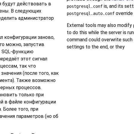
я будут действовать в
is, and its set
postgresql.conf
лены. В следующих
override
postgresql.auto.conf
ределить администратор
External tools may also modify
to do this while the server is ru
л конфигурации заново,
command could overwrite such 
его можно, запустив
settings to the end, or they
в SQL-функцию
передаёт этот сигнал
ессам, так что
начения (после того, как
иента). Также возможно
верных процессов.
ановить только при
ий в файле конфигурации
 Более того, при
чения параметров (но об