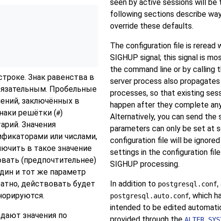
seen by active sessions will be 
following sections describe ways
override these defaults.
The configuration file is reread
SIGHUP
signal; this signal is mo
the command line or by calling
троке. Знак равенства в
server process also propagates th
бязательным. Пробельные
processes, so that existing sess
чений, заключённых в
happen after they complete any
наки решётки (
)
#
Alternatively, you can send the 
арий. Значения
parameters can only be set at se
фикаторами или числами,
configuration file will be ignored
ючить в такое значение
settings in the configuration fil
овать (предпочтительнее)
SIGHUP
processing.
один и тот же параметр
атно, действовать будет
In addition to
,
postgresql.conf
норируются.
, which 
postgresql.auto.conf
intended to be edited automatica
адают значения по
provided through the
ALTER SYS