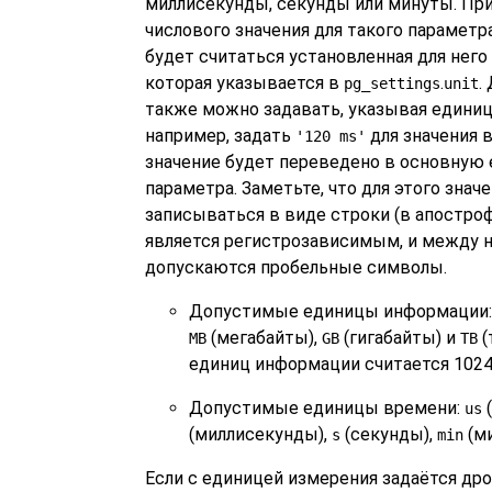
миллисекунды, секунды или минуты. При
числового значения для такого парамет
будет считаться установленная для него
которая указывается в
.
.
pg_settings
unit
также можно задавать, указывая единиц
например, задать
для значения 
'120 ms'
значение будет переведено в основную
параметра. Заметьте, что для этого знач
записываться в виде строки (в апостро
является регистрозависимым, и между 
допускаются пробельные символы.
Допустимые единицы информации
(мегабайты),
(гигабайты) и
(
MB
GB
TB
единиц информации считается 1024,
Допустимые единицы времени:
us
(миллисекунды),
(секунды),
(м
s
min
Если с единицей измерения задаётся дро