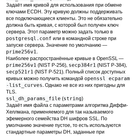
Задаёт имя кривой для использования при обмене
ключами
ECDH
. Эту кривую должны поддерживать
все подключающиеся клиенты. Это не обязательно
должна быть кривая, с которой был получен ключ
сервера. Этот параметр можно задать только в
postgresql.conf
или в командной строке при
запуске сервера. Значение по умолчанию —
prime256v1
.
Наиболее распространённые кривые в OpenSSL —
prime256v1
secp384r1
(NIST P-256),
(NIST P-384),
secp521r1
(NIST P-521). Полный список доступных
openssl ecparam
кривых можно получить командой
-list_curves
. Однако не все из них пригодны для
TLS
.
ssl_dh_params_file
string
(
)
Задаёт имя файла с параметрами алгоритма Диффи-
Хеллмана, применяемого для так называемого
эфемерного семейства DH шифров SSL. По
умолчанию значение пустое, то есть используются
стандартные параметры DH, заданные при