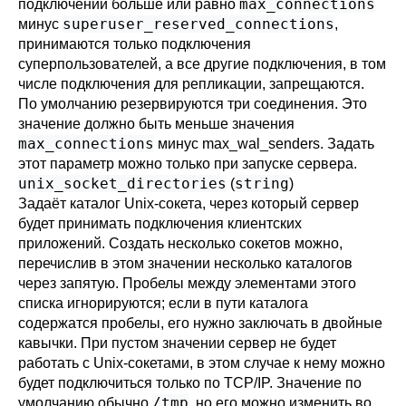
max_connections
подключений больше или равно
superuser_reserved_connections
минус
,
принимаются только подключения
суперпользователей, а все другие подключения, в том
числе подключения для репликации, запрещаются.
По умолчанию резервируются три соединения. Это
значение должно быть меньше значения
max_connections
минус
max_wal_senders
. Задать
этот параметр можно только при запуске сервера.
unix_socket_directories
string
(
)
Задаёт каталог Unix-сокета, через который сервер
будет принимать подключения клиентских
приложений. Создать несколько сокетов можно,
перечислив в этом значении несколько каталогов
через запятую. Пробелы между элементами этого
списка игнорируются; если в пути каталога
содержатся пробелы, его нужно заключать в двойные
кавычки. При пустом значении сервер не будет
работать с Unix-сокетами, в этом случае к нему можно
будет подключиться только по TCP/IP. Значение по
/tmp
умолчанию обычно
, но его можно изменить во