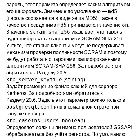
пароль, этот параметр определяет, каким алгоритмом
md5
его шифровать. Значение по умолчанию —
(пароль сохраняется в виде хеша MD5), также в
md5
on
качестве псевдонима
принимается значение
.
scram-sha-256
Значение
указывает, что пароль
будет шифроваться алгоритмом SCRAM-SHA-256.
Учтите, что старые клиенты могут не поддерживать
механизм проверки подлинности SCRAM и поэтому
не будут работать с паролями, зашифрованными
алгоритмом SCRAM-SHA-256. За подробностями
обратитесь к
Разделу 20.5
.
krb_server_keyfile
string
(
)
Задаёт размещение файла ключей для сервера
Kerberos. За подробностями обратитесь к
Разделу 20.6
. Задать этот параметр можно только в
postgresql.conf
или в командной строке при
запуске сервера.
krb_caseins_users
boolean
(
)
Определяет, должны ли имена пользователей GSSAPI
обрабатываться без учёта регистра. По умолчанию