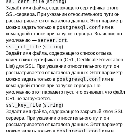
ssl_cert_file
string
(
)
Задаёт имя файла, содержащего сертификат этого
SSL-сервера. При указании относительного пути он
рассматривается от каталога данных. Этот параметр
postgresql.conf
можно задать только в
или в
командной строке при запуске сервера. Значение по
server.crt
умолчанию —
.
ssl_crl_file
string
(
)
Задаёт имя файла, содержащего список отзыва
клиентских сертификатов (CRL, Certificate Revocation
List) для SSL. При указании относительного пути он
рассматривается от каталога данных. Этот параметр
postgresql.conf
можно задать только в
или в
командной строке при запуске сервера. По
умолчанию этот параметр пуст, что означает, что файл
CRL не загружается.
ssl_key_file
string
(
)
Задаёт имя файла, содержащего закрытый ключ SSL-
сервера. При указании относительного пути он
рассматривается от каталога данных. Этот параметр
postgresql.conf
можно задать только в
или в