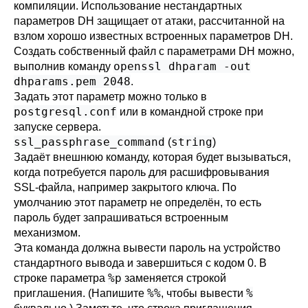
компиляции. Использование нестандартных
параметров DH защищает от атаки, рассчитанной на
взлом хорошо известных встроенных параметров DH.
Создать собственный файл с параметрами DH можно,
openssl dhparam -out
выполнив команду
dhparams.pem 2048
.
Задать этот параметр можно только в
postgresql.conf
или в командной строке при
запуске сервера.
ssl_passphrase_command
string
(
)
Задаёт внешнюю команду, которая будет вызываться,
когда потребуется пароль для расшифровывания
SSL-файла, например закрытого ключа. По
умолчанию этот параметр не определён, то есть
пароль будет запрашиваться встроенным
механизмом.
Эта команда должна вывести пароль на устройство
стандартного вывода и завершиться с кодом 0. В
%p
строке параметра
заменяется строкой
%%
%
приглашения. (Напишите
, чтобы вывести