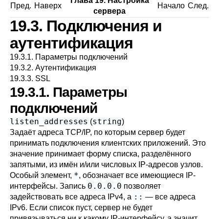
Глава 19. Настройка
Пред.
Наверх
Начало
След.
сервера
19.3. Подключения и
аутентификация
19.3.1. Параметры подключений
19.3.2. Аутентификация
19.3.3. SSL
19.3.1. Параметры
подключений
listen_addresses
string
(
)
Задаёт адреса TCP/IP, по которым сервер будет
принимать подключения клиентских приложений. Это
значение принимает форму списка, разделённого
запятыми, из имён и/или числовых IP-адресов узлов.
*
Особый элемент,
, обозначает все имеющиеся IP-
0.0.0.0
интерфейсы. Запись
позволяет
::
задействовать все адреса IPv4, а
— все адреса
IPv6. Если список пуст, сервер не будет
привязываться ни к какому IP-интерфейсу, а значит,