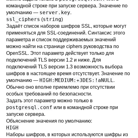
командной строке при запуске сервера. Значение по
server.key
умолчанию —
.
ssl_ciphers
string
(
)
Задаёт список наборов шифров
SSL
, которые могут
применяться для SSL-соединений. Синтаксис этого
параметра и список поддерживаемых значений
можно найти на странице
ciphers
руководства по
OpenSSL
. Этот параметр действует только для
подключений TLS версии 1.2 и ниже. Для
подключений TLS версии 1.3 возможность выбора
шифров в настоящее время отсутствует. Значение по
HIGH:MEDIUM:+3DES:!aNULL
умолчанию —
.
Обычно оно вполне приемлемо при отсутствии
особых требований по безопасности.
Задать этот параметр можно только в
postgresql.conf
или в командной строке при
запуске сервера.
Объяснение значения по умолчанию:
HIGH
Наборы шифров, в которых используются шифры из