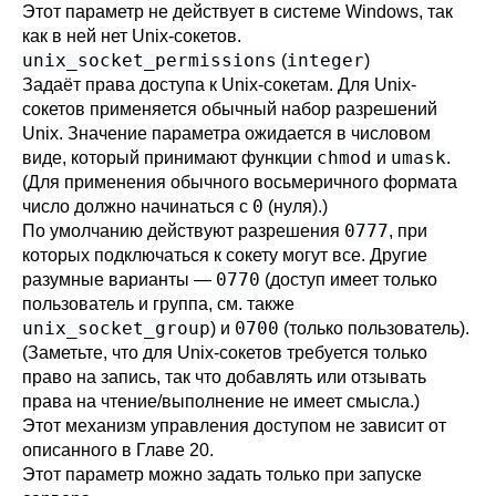
Этот параметр не действует в системе Windows, так
как в ней нет Unix-сокетов.
unix_socket_permissions
integer
(
)
Задаёт права доступа к Unix-сокетам. Для Unix-
сокетов применяется обычный набор разрешений
Unix. Значение параметра ожидается в числовом
chmod
umask
виде, который принимают функции
и
.
(Для применения обычного восьмеричного формата
0
число должно начинаться с
(нуля).)
0777
По умолчанию действуют разрешения
, при
которых подключаться к сокету могут все. Другие
0770
разумные варианты —
(доступ имеет только
пользователь и группа, см. также
unix_socket_group
0700
) и
(только пользователь).
(Заметьте, что для Unix-сокетов требуется только
право на запись, так что добавлять или отзывать
права на чтение/выполнение не имеет смысла.)
Этот механизм управления доступом не зависит от
описанного в
Главе 20
.
Этот параметр можно задать только при запуске