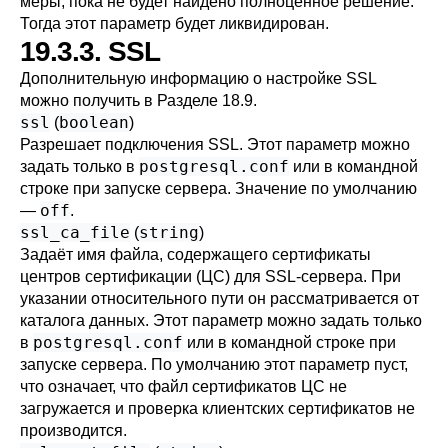
меры, пока не будет найдено полноценное решение.
Тогда этот параметр будет ликвидирован.
19.3.3. SSL
Дополнительную информацию о настройке SSL
можно получить в
Разделе 18.9
.
ssl
boolean
(
)
Разрешает подключения
SSL
. Этот параметр можно
postgresql.conf
задать только в
или в командной
строке при запуске сервера. Значение по умолчанию
off
—
.
ssl_ca_file
string
(
)
Задаёт имя файла, содержащего сертификаты
центров сертификации (ЦС) для SSL-сервера. При
указании относительного пути он рассматривается от
каталога данных. Этот параметр можно задать только
postgresql.conf
в
или в командной строке при
запуске сервера. По умолчанию этот параметр пуст,
что означает, что файл сертификатов ЦС не
загружается и проверка клиентских сертификатов не
производится.