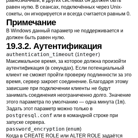
равнозначный; в других системах он должен быть
равен нулю. В сеансах, подключённых через Unix-
сокеты, он игнорируется и всегда считается равным 0.
Примечание
В Windows данный параметр не поддерживается и
должен быть равен нулю.
19.3.2. Аутентификация
authentication_timeout
integer
(
)
Максимальное время, за которое должна произойти
аутентификация (в секундах). Если потенциальный
клиент не сможет пройти проверку подлинности за это
время, сервер закроет соединение. Благодаря этому
зависшие при подключении клиенты не будут
занимать соединения неограниченно долго. Значение
1m
этого параметра по умолчанию — одна минута (
).
Задать этот параметр можно только в
postgresql.conf
или в командной строке при
запуске сервера.
password_encryption
enum
(
)
Когда в
CREATE ROLE
или
ALTER ROLE
задаётся