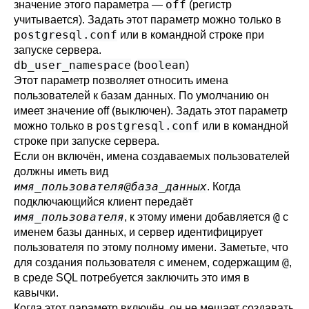
off
значение этого параметра —
(регистр
учитывается). Задать этот параметр можно только в
postgresql.conf
или в командной строке при
запуске сервера.
db_user_namespace
boolean
(
)
Этот параметр позволяет относить имена
пользователей к базам данных. По умолчанию он
имеет значение off (выключен). Задать этот параметр
postgresql.conf
можно только в
или в командной
строке при запуске сервера.
Если он включён, имена создаваемых пользователей
должны иметь вид
имя_пользователя@база_данных
. Когда
подключающийся клиент передаёт
имя_пользователя
@
, к этому имени добавляется
с
именем базы данных, и сервер идентифицирует
пользователя по этому полному имени. Заметьте, что
@
для создания пользователя с именем, содержащим
,
в среде SQL потребуется заключить это имя в
кавычки.
Когда этот параметр включён, он не мешает создавать