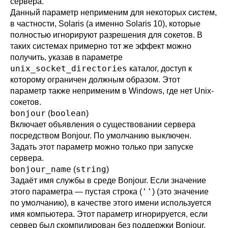
сервера.
Данный параметр неприменим для некоторых систем,
в частности, Solaris (а именно Solaris 10), которые
полностью игнорируют разрешения для сокетов. В
таких системах примерно тот же эффект можно
получить, указав в параметре
unix_socket_directories
каталог, доступ к
которому ограничен должным образом. Этот
параметр также неприменим в Windows, где нет Unix-
сокетов.
bonjour
boolean
(
)
Включает объявления о существовании сервера
посредством
Bonjour
. По умолчанию выключен.
Задать этот параметр можно только при запуске
сервера.
bonjour_name
string
(
)
Задаёт имя службы в среде
Bonjour
. Если значение
''
этого параметра — пустая строка (
) (это значение
по умолчанию), в качестве этого имени используется
имя компьютера. Этот параметр игнорируется, если
сервер был скомпилирован без поддержки
Bonjour
.