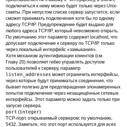
подключиться к нему можно будет только через Unix-
сокеты. При непустом списке сервер запустится, если
сможет принимать подключения хотя бы по одному
адресу TCP/IP. Предупреждение будет выдано для
любого адреса TCP/IP, который невозможно открыть.
По умолчанию этот параметр содержит
localhost
, что
допускает подключение к серверу по TCP/IP только
через локальный интерфейс
«
замыкания
»
.
Хотя механизм аутентификации клиентов (см.
Главу 20
) позволяет гибко управлять доступом
пользователей к серверу, параметр
listen_addresses
может ограничить интерфейсы,
через которые будут приниматься соединения, что
бывает полезно для предотвращения злонамеренных
попыток подключения через незащищённые сетевые
интерфейсы. Этот параметр можно задать только при
запуске сервера.
port
integer
(
)
TCP-порт, открываемый сервером; по умолчанию,
5432. Заметьте, что этот порт используется для всех