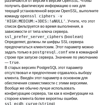
различаются от версии к версии OpenSSL. Чтобы
получить фактическую информацию о них для
текущей установленной версии
OpenSSL
, выполните
openssl ciphers -v
команду
'HIGH:MEDIUM:+3DES:!aNULL'
. Учтите, что этот
список фильтруется во время выполнения, в
зависимости от типа ключа сервера.
ssl_prefer_server_ciphers
boolean
(
)
Определяет, должны ли шифры SSL сервера
предпочитаться клиентским. Этот параметр можно
postgresql.conf
задать только в
или в командной
строке при запуске сервера. Значение по умолчанию
true
—
.
В старых версиях PostgreSQL этот параметр
отсутствовал и предпочтение отдавалось выбору
клиента. Введён этот параметр в основном для
обеспечения совместимости с этими версиями.
Вообще же обычно лучше использовать
конфигурацию сервера, так как в конфигурации на
стороне клиента более вероятны ошибки.
ssl_ecdh_curve
string
(
)