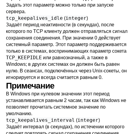
Задать этот параметр можно только при запуске
сервера.
tcp_keepalives_idle
integer
(
)
Задаёт период неактивности (в секундах), после
которого по TCP клиенту должен отправляться сигнал
сохранения соединения. При значении 0 действует
системный параметр. Этот параметр поддерживается
только в системах, воспринимающих параметр сокета
TCP_KEEPIDLE
или равнозначный, а также в
Windows; в других системах он должен быть равен
нулю. В сеансах, подключённых через Unix-сокеты, он
игнорируется и всегда считается равным 0.
Примечание
В Windows при нулевом значении этот период
устанавливается равным 2 часам, так как Windows не
позволяет прочитать системное значение по
умолчанию.
tcp_keepalives_interval
integer
(
)
Задаёт интервал (в секундах), по истечении которого
следует повторять сигнал сохранения соединения,