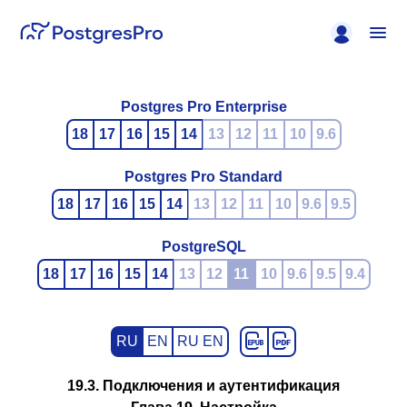
Postgres Pro Enterprise
18
17
16
15
14
13
12
11
10
9.6
Postgres Pro Standard
18
17
16
15
14
13
12
11
10
9.6
9.5
PostgreSQL
18
17
16
15
14
13
12
11
10
9.6
9.5
9.4
RU
EN
RU EN
19.3. Подключения и аутентификация