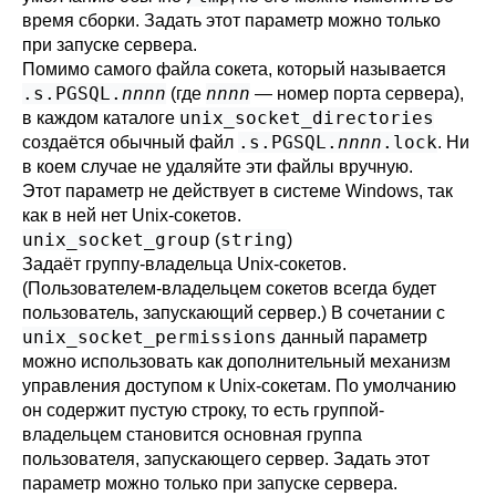
время сборки. Задать этот параметр можно только
при запуске сервера.
Помимо самого файла сокета, который называется
.s.PGSQL.
nnnn
nnnn
(где
— номер порта сервера),
unix_socket_directories
в каждом каталоге
.s.PGSQL.
nnnn
.lock
создаётся обычный файл
. Ни
в коем случае не удаляйте эти файлы вручную.
Этот параметр не действует в системе Windows, так
как в ней нет Unix-сокетов.
unix_socket_group
string
(
)
Задаёт группу-владельца Unix-сокетов.
(Пользователем-владельцем сокетов всегда будет
пользователь, запускающий сервер.) В сочетании с
unix_socket_permissions
данный параметр
можно использовать как дополнительный механизм
управления доступом к Unix-сокетам. По умолчанию
он содержит пустую строку, то есть группой-
владельцем становится основная группа
пользователя, запускающего сервер. Задать этот
параметр можно только при запуске сервера.