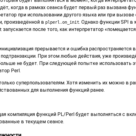
, который будет выполняться в момент, когда интерпретат
дёт, когда в рамках сеанса будет первый раз вызвана функ
етатор при использовании другого языка или при вызове 
и, произведённой в
. Однако функции SPI в
plperl.on_init
запускается после того, как интерпретатор
«
помещается
t
 инициализация прерывается и ошибка распространяется 
подтранзакции. При этом любые действия, уже произведён
больше не будет. При следующей попытке использовать э
тор Perl.
олько суперпользователям. Хотя изменить их можно в ра
ействованных для выполнения функций ранее.
ющая компиляция функций PL/Perl будет выполняться с в
рованные в текущем сеансе.
можности