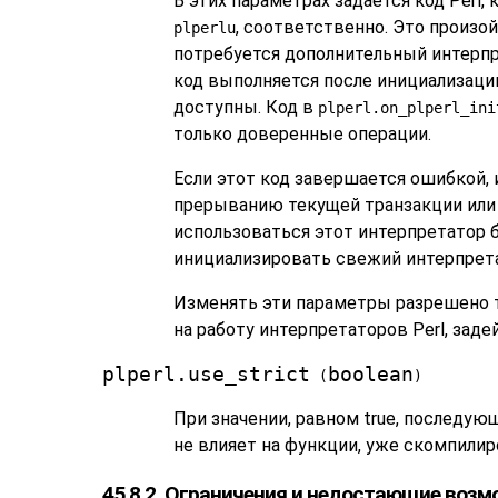
В этих параметрах задаётся код Perl
, соответственно. Это произой
plperlu
потребуется дополнительный интерпр
код выполняется после инициализаци
доступны. Код в
plperl.on_plperl_ini
только доверенные операции.
Если этот код завершается ошибкой,
прерыванию текущей транзакции или 
использоваться этот интерпретатор 
инициализировать свежий интерпрета
Изменять эти параметры разрешено т
на работу интерпретаторов Perl, зад
plperl.use_strict
boolean
(
)
При значении, равном true, последу
не влияет на функции, уже скомпили
45.8.2. Ограничения и недостающие воз