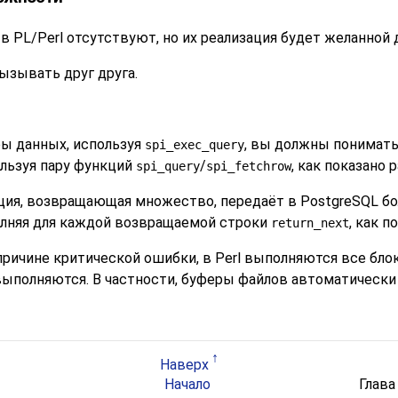
PL/Perl отсутствуют, но их реализация будет желанной 
ызывать друг друга.
ры данных, используя
, вы должны понимать
spi_exec_query
ользуя пару функций
/
, как показано р
spi_query
spi_fetchrow
ция, возвращающая множество, передаёт в PostgreSQL б
лняя для каждой возвращаемой строки
, как п
return_next
причине критической ошибки, в Perl выполняются все бло
выполняются. В частности, буферы файлов автоматическ
Наверх
Начало
Глава