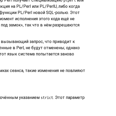
ор Perl получает специализацию
или
plperl
ция на PL/Perl или PL/PerlU, либо когда
функции PL/Perl новой SQL-ролью. Этот
 момент исполнения этого кода ещё не
 под замок
»
, так что в нём разрешаются
в вызывающий запрос, что приводит к
ные в Perl, не будут отменены; однако
тот язык система попытается заново
мках сеанса, такие изменения не повлияют
ключённым указанием
. Этот параметр
strict