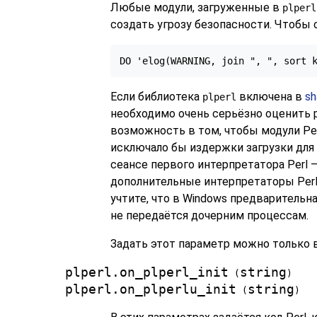
Любые модули, загруженные в
plperl
создать угрозу безопасности. Чтобы
DO 'elog(WARNING, join ", ", sort 
Если библиотека
включена в
sh
plperl
необходимо очень серьёзно оценить 
возможность в том, чтобы модули Pe
исключало бы издержки загрузки для 
сеансе первого интерпретатора Perl 
дополнительные интерпретаторы Perl
учтите, что в Windows предварительна
не передаётся дочерним процессам.
Задать этот параметр можно только 
plperl.on_plperl_init
string
(
)
plperl.on_plperlu_init
string
(
)