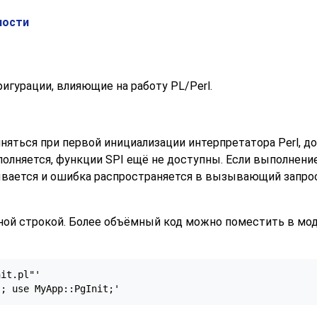
ности
игурации, влияющие на работу
PL/Perl
.
няться при первой инициализации интерпретатора Perl, до
ыполняется, функции SPI ещё не доступны. Если выполнени
вается и ошибка распространяется в вызывающий запрос,
ной строкой. Более объёмный код можно поместить в моду
it.pl"'

"; use MyApp::PgInit;'