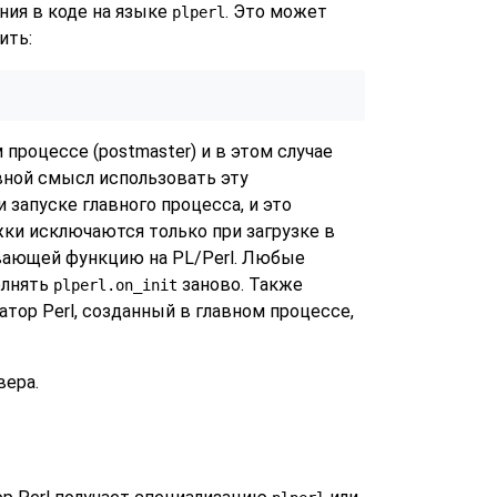
ания в коде на языке
. Это может
plperl
ить:
 процессе (postmaster) и в этом случае
вной смысл использовать эту
и запуске главного процесса, и это
жки исключаются только при загрузке в
зывающей функцию на PL/Perl. Любые
олнять
заново. Также
plperl.on_init
атор Perl, созданный в главном процессе,
вера.