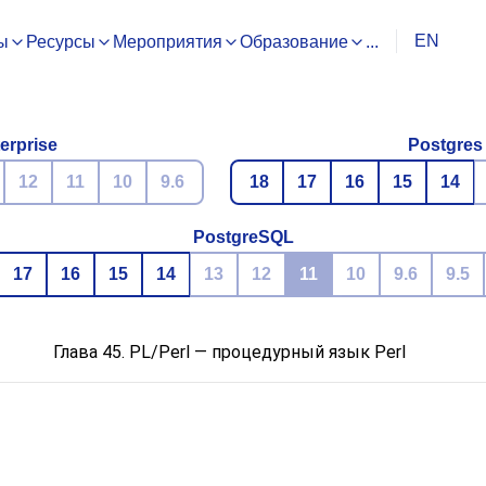
EN
ы
Ресурсы
Мероприятия
Образование
...
erprise
Postgres
12
11
10
9.6
18
17
16
15
14
PostgreSQL
17
16
15
14
13
12
11
10
9.6
9.5
Глава 45. PL/Perl — процедурный язык Perl