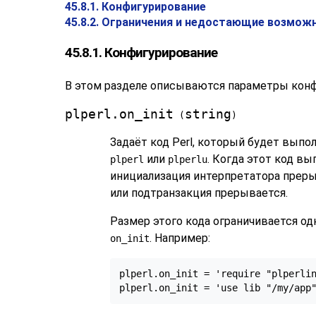
45.8.1. Конфигурирование
45.8.2. Ограничения и недостающие возмож
45.8.1. Конфигурирование
В этом разделе описываются параметры конф
plperl.on_init
string
(
)
Задаёт код Perl, который будет выпол
или
. Когда этот код в
plperl
plperlu
инициализация интерпретатора преры
или подтранзакция прерывается.
Размер этого кода ограничивается од
. Например:
on_init
plperl.on_init = 'require "plperlin
plperl.on_init = 'use lib "/my/app