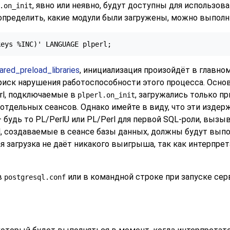
, явно или неявно, будут доступны для использов
.on_init
 определить, какие модули были загружены, можно выполн
keys %INC)' LANGUAGE plperl;
ared_preload_libraries
, инициализация произойдёт в главном
риск нарушения работоспособности этого процесса. Осно
rl, подключаемые в
, загружались только пр
plperl.on_init
отдельных сеансов. Однако имейте в виду, что эти издер
— будь то PL/PerlU или PL/Perl для первой SQL-роли, вы
, создаваемые в сеансе базы данных, должны будут вып
я загрузка не даёт никакого выигрыша, так как интерпрет
в
или в командной строке при запуске сер
postgresql.conf