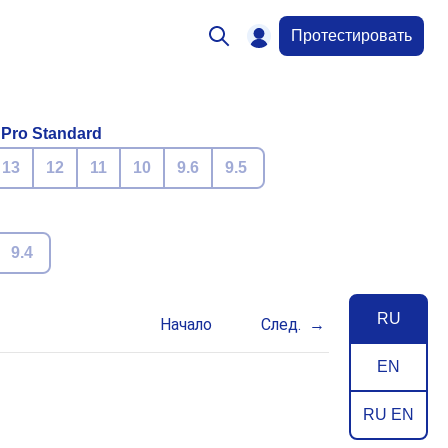
Протестировать
 Pro Standard
13
12
11
10
9.6
9.5
9.4
RU
Начало
След.
EN
RU EN