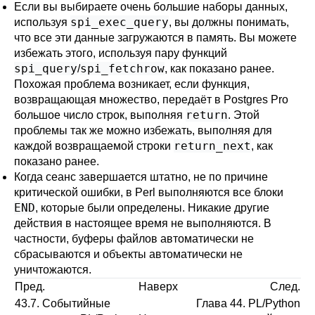
Если вы выбираете очень большие наборы данных,
spi_exec_query
используя
, вы должны понимать,
что все эти данные загружаются в память. Вы можете
избежать этого, используя пару функций
spi_query
spi_fetchrow
/
, как показано ранее.
Похожая проблема возникает, если функция,
возвращающая множество, передаёт в Postgres Pro
return
большое число строк, выполняя
. Этой
проблемы так же можно избежать, выполняя для
return_next
каждой возвращаемой строки
, как
показано ранее.
Когда сеанс завершается штатно, не по причине
критической ошибки, в Perl выполняются все блоки
END
, которые были определены. Никакие другие
действия в настоящее время не выполняются. В
частности, буферы файлов автоматически не
сбрасываются и объекты автоматически не
уничтожаются.
Пред.
Наверх
След.
43.7. Событийные
Глава 44. PL/Python