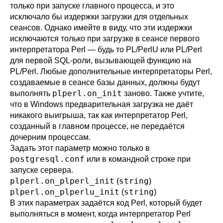
только при запуске главного процесса, и это
исключало бы издержки загрузки для отдельных
сеансов. Однако имейте в виду, что эти издержки
исключаются только при загрузке в сеансе первого
интерпретатора Perl — будь то PL/PerlU или PL/Perl
для первой SQL-роли, вызывающей функцию на
PL/Perl. Любые дополнительные интерпретаторы Perl,
создаваемые в сеансе базы данных, должны будут
plperl.on_init
выполнять
заново. Также учтите,
что в Windows предварительная загрузка не даёт
никакого выигрыша, так как интерпретатор Perl,
созданный в главном процессе, не передаётся
дочерним процессам.
Задать этот параметр можно только в
postgresql.conf
или в командной строке при
запуске сервера.
plperl.on_plperl_init
string
(
)
plperl.on_plperlu_init
string
(
)
В этих параметрах задаётся код Perl, который будет
выполняться в момент, когда интерпретатор Perl