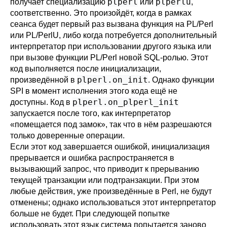
plperl
plperlu
получает специализацию
или
,
соответственно. Это произойдёт, когда в рамках
сеанса будет первый раз вызвана функция на PL/Perl
или PL/PerlU, либо когда потребуется дополнительный
интерпретатор при использовании другого языка или
при вызове функции PL/Perl новой SQL-ролью. Этот
код выполняется после инициализации,
plperl.on_init
произведённой в
. Однако функции
SPI в момент исполнения этого кода ещё не
plperl.on_plperl_init
доступны. Код в
запускается после того, как интерпретатор
«
помещается под замок
»
, так что в нём разрешаются
только доверенные операции.
Если этот код завершается ошибкой, инициализация
прерывается и ошибка распространяется в
вызывающий запрос, что приводит к прерыванию
текущей транзакции или подтранзакции. При этом
любые действия, уже произведённые в Perl, не будут
отменены; однако использоваться этот интерпретатор
больше не будет. При следующей попытке
использовать этот язык система попытается заново