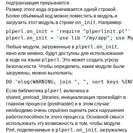
подтранзакция прерывается.
Размер этого кода ограничивается одной строкой.
Более объёмный код можно поместить в модуль и
on_init
загрузить этот модуль в строке
. Например:
plperl.on_init = 'require "plperlinit.pl"'

plperl.on_init = 'use lib "/my/app"; use M
plperl.on_init
Любые модули, загруженные в
,
явно или неявно, будут доступны для использования
plperl
в коде на языке
. Это может создать угрозу
безопасности. Чтобы определить, какие модули были
загружены, можно выполнить:
DO 'elog(WARNING, join ", ", sort keys %IN
plperl
Если библиотека
включена в
shared_preload_libraries
, инициализация произойдёт в
главном процессе (postmaster) и в этом случае
необходимо очень серьёзно оценить риск нарушения
работоспособности этого процесса. Основной смысл
использовать эту возможность в том, чтобы модули
plperl.on_init
Perl, подключаемые в
, загружались