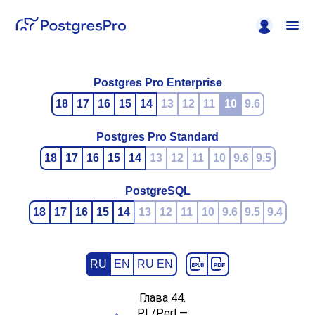
Postgres Pro Enterprise
18
17
16
15
14
13
12
11
10
9.6
Postgres Pro Standard
18
17
16
15
14
13
12
11
10
9.6
9.5
PostgreSQL
18
17
16
15
14
13
12
11
10
9.6
9.5
9.4
RU
EN
RU EN
Глава 44.
PL/Perl —