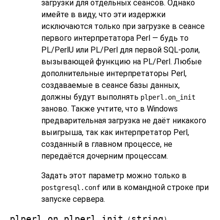
загрузки для отдельных сеансов. Однако
имейте в виду, что эти издержки
исключаются только при загрузке в сеансе
первого интерпретатора Perl — будь то
PL/PerlU или PL/Perl для первой SQL-роли,
вызывающей функцию на PL/Perl. Любые
дополнительные интерпретаторы Perl,
создаваемые в сеансе базы данных,
должны будут выполнять
plperl.on_init
заново. Также учтите, что в Windows
предварительная загрузка не даёт никакого
выигрыша, так как интерпретатор Perl,
созданный в главном процессе, не
передаётся дочерним процессам.
Задать этот параметр можно только в
или в командной строке при
postgresql.conf
запуске сервера.
plperl.on_plperl_init
string
(
)