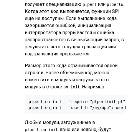
получает специализацию
или
.
plperl
plperlu
Когда этот код выполняется, функции SPI
ещё не доступны. Если выполнение кода
завершается ошибкой, инициализация
интерпретатора прерывается и ошибка
распространяется в вызывающий запрос, в
результате чего текущая транзакция или
подтранзакция прерывается.
Размер этого кода ограничивается одной
строкой. Более объёмный код можно
поместить в модуль и загрузить этот
модуль в строке
. Например:
on_init
plperl.on_init = 'require "plperlinit.pl"'

plperl.on_init = 'use lib "/my/app"; use My
Любые модули, загруженные в
, явно или неявно, будут
plperl.on_init