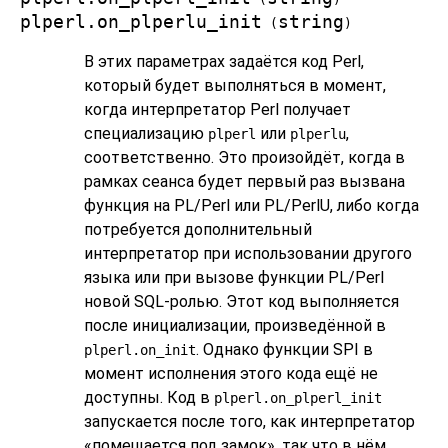
plperl.on_plperlu_init
string
(
)
В этих параметрах задаётся код Perl,
который будет выполняться в момент,
когда интерпретатор Perl получает
специализацию
или
,
plperl
plperlu
соответственно. Это произойдёт, когда в
рамках сеанса будет первый раз вызвана
функция на PL/Perl или PL/PerlU, либо когда
потребуется дополнительный
интерпретатор при использовании другого
языка или при вызове функции PL/Perl
новой SQL-ролью. Этот код выполняется
после инициализации, произведённой в
. Однако функции SPI в
plperl.on_init
момент исполнения этого кода ещё не
доступны. Код в
plperl.on_plperl_init
запускается после того, как интерпретатор
«
помещается под замок
»
, так что в нём