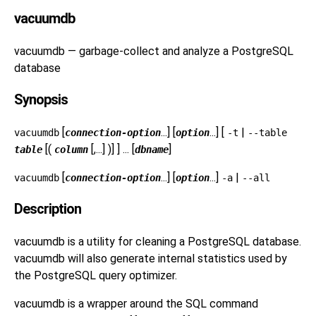
vacuumdb
vacuumdb — garbage-collect and analyze a
PostgreSQL
database
Synopsis
[
...] [
...] [
|
vacuumdb
connection-option
option
-t
--table
[(
[,...] )] ] ... [
]
table
column
dbname
[
...] [
...]
|
vacuumdb
connection-option
option
-a
--all
Description
vacuumdb
is a utility for cleaning a
PostgreSQL
database.
vacuumdb
will also generate internal statistics used by
the
PostgreSQL
query optimizer.
vacuumdb
is a wrapper around the SQL command