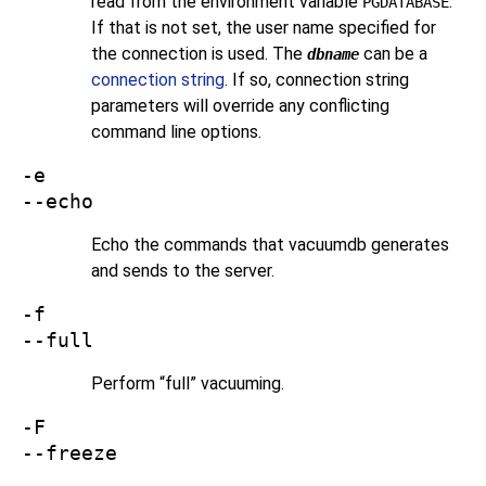
read from the environment variable
.
PGDATABASE
If that is not set, the user name specified for
the connection is used. The
can be a
dbname
connection string
. If so, connection string
parameters will override any conflicting
command line options.
-e
--echo
Echo the commands that
vacuumdb
generates
and sends to the server.
-f
--full
Perform
“
full
”
vacuuming.
-F
--freeze