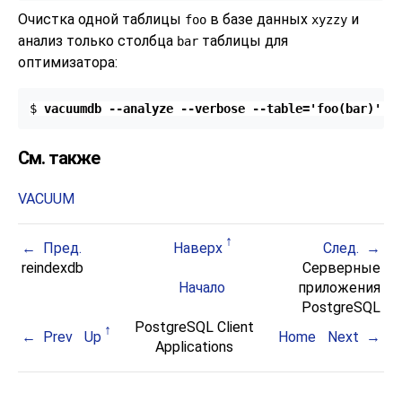
Очистка одной таблицы
в базе данных
и
foo
xyzzy
анализ только столбца
таблицы для
bar
оптимизатора:
$ 
vacuumdb --analyze --verbose --table='foo(bar)' x
См. также
VACUUM
Пред.
Наверх
След.
reindexdb
Серверные
Начало
приложения
PostgreSQL
PostgreSQL Client
Prev
Up
Home
Next
Applications