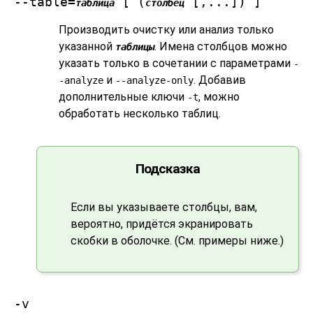
--table=
[ (
[,...]) ]
таблица
столбец
Производить очистку или анализ только
указанной
. Имена столбцов можно
таблицы
указать только в сочетании с параметрами
-
и
. Добавив
-analyze
--analyze-only
дополнительные ключи
, можно
-t
обработать несколько таблиц.
Подсказка
Если вы указываете столбцы, вам,
вероятно, придётся экранировать
скобки в оболочке. (См. примеры ниже.)
-v