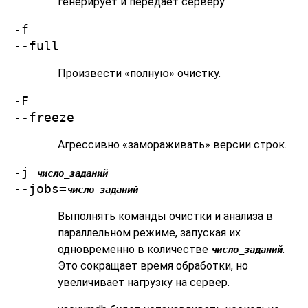
генерирует и передаёт серверу.
-f
--full
Произвести
«
полную
»
очистку.
-F
--freeze
Агрессивно
«
замораживать
»
версии строк.
-j
число_заданий
--jobs=
число_заданий
Выполнять команды очистки и анализа в
параллельном режиме, запуская их
одновременно в количестве
.
число_заданий
Это сокращает время обработки, но
увеличивает нагрузку на сервер.