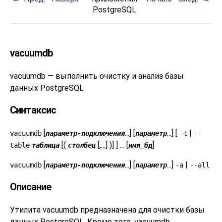
PostgreSQL
vacuumdb
vacuumdb — выполнить очистку и анализ базы
данных
PostgreSQL
Синтаксис
[
...] [
...] [
|
vacuumdb
параметр-подключения
параметр
-t
--
[(
[,...] )] ] ... [
]
table
таблица
столбец
имя_бд
[
...] [
...]
|
vacuumdb
параметр-подключения
параметр
-a
--all
Описание
Утилита
vacuumdb
предназначена для очистки базы
данных
PostgreSQL
. Кроме того,
vacuumdb