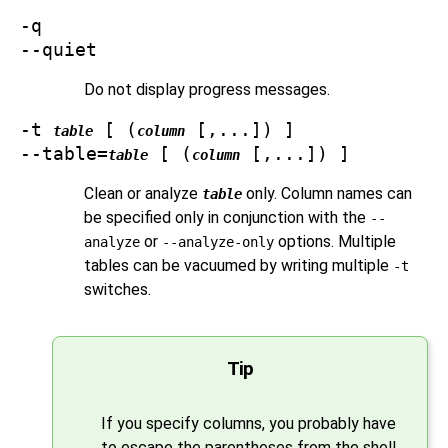
-q
--quiet
Do not display progress messages.
-t
[ (
[,...]) ]
table
column
--table=
[ (
[,...]) ]
table
column
Clean or analyze
only. Column names can
table
be specified only in conjunction with the
--
or
options. Multiple
analyze
--analyze-only
tables can be vacuumed by writing multiple
-t
switches.
Tip
If you specify columns, you probably have
to escape the parentheses from the shell.