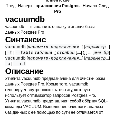
Клиентские
Пред.
Наверх
приложения Postgres
Начало
След.
Pro
vacuumdb
vacuumdb — выполнить очистку и анализ базы
данных
Postgres Pro
Синтаксис
vacuumdb
параметр-подключения
параметр
[
...] [
...]
-t
--table
таблица
столбец
имя_бд
[
|
[(
[,...] )] ] ... [
]
vacuumdb
параметр-подключения
параметр
[
...] [
...]
-a
--all
|
Описание
Утилита
vacuumdb
предназначена для очистки базы
данных
Postgres Pro
. Кроме того,
vacuumdb
генерирует внутреннюю статистику, которую
использует оптимизатор запросов
Postgres Pro
.
Утилита
vacuumdb
представляют собой обёртку SQL-
команды
VACUUM
. Выполнение очистки и анализа
баз данных с её помощью по сути не отличается от