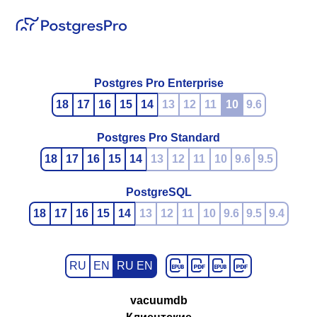
Postgres Pro Enterprise
18
17
16
15
14
13
12
11
10
9.6
Postgres Pro Standard
18
17
16
15
14
13
12
11
10
9.6
9.5
PostgreSQL
18
17
16
15
14
13
12
11
10
9.6
9.5
9.4
RU
EN
RU EN
vacuumdb