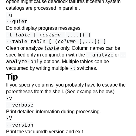
option might cause deadlock failures if certain system
catalogs are processed in parallel.
-q
--quiet
Do not display progress messages.
-t
table
[ (
column
[,...]) ]
--table=
table
[ (
column
[,...]) ]
table
Clean or analyze
only. Column names can be
--analyze
--
specified only in conjunction with the
or
analyze-only
options. Multiple tables can be
-t
vacuumed by writing multiple
switches.
Tip
If you specify columns, you probably have to escape the
parentheses from the shell. (See examples below.)
-v
--verbose
Print detailed information during processing.
-V
--version
Print the
vacuumdb
version and exit.