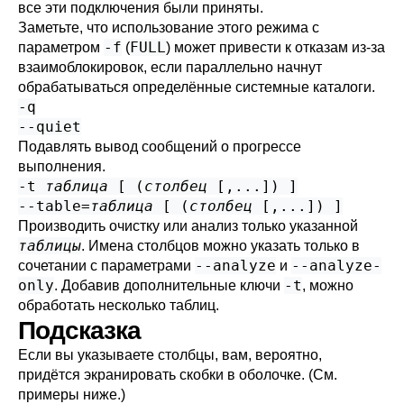
все эти подключения были приняты.
Заметьте, что использование этого режима с
-f
FULL
параметром
(
) может привести к отказам из-за
взаимоблокировок, если параллельно начнут
обрабатываться определённые системные каталоги.
-q
--quiet
Подавлять вывод сообщений о прогрессе
выполнения.
-t
таблица
[ (
столбец
[,...]) ]
--table=
таблица
[ (
столбец
[,...]) ]
Производить очистку или анализ только указанной
таблицы
. Имена столбцов можно указать только в
--analyze
--analyze-
сочетании с параметрами
и
only
-t
. Добавив дополнительные ключи
, можно
обработать несколько таблиц.
Подсказка
Если вы указываете столбцы, вам, вероятно,
придётся экранировать скобки в оболочке. (См.
примеры ниже.)