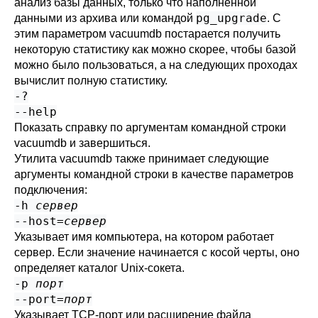
анализ базы данных, только что наполненной
pg_upgrade
данными из архива или командой
. С
этим параметром
vacuumdb
постарается получить
некоторую статистику как можно скорее, чтобы базой
можно было пользоваться, а на следующих проходах
вычислит полную статистику.
-?
--help
Показать справку по аргументам командной строки
vacuumdb
и завершиться.
Утилита
vacuumdb
также принимает следующие
аргументы командной строки в качестве параметров
подключения:
-h
сервер
--host=
сервер
Указывает имя компьютера, на котором работает
сервер. Если значение начинается с косой черты, оно
определяет каталог Unix-сокета.
-p
порт
--port=
порт
Указывает TCP-порт или расширение файла