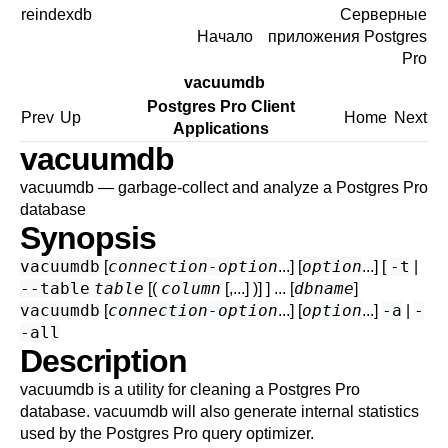
reindexdb
Серверные
Начало
приложения Postgres
Pro
vacuumdb
Postgres Pro Client
Prev
Up
Home
Next
Applications
vacuumdb
vacuumdb — garbage-collect and analyze a
Postgres Pro
database
Synopsis
vacuumdb
connection-option
option
-t
[
...] [
...] [
|
--table
table
column
dbname
[(
[,...] )] ] ... [
]
vacuumdb
connection-option
option
-a
-
[
...] [
...]
|
-all
Description
vacuumdb
is a utility for cleaning a
Postgres Pro
database.
vacuumdb
will also generate internal statistics
used by the
Postgres Pro
query optimizer.