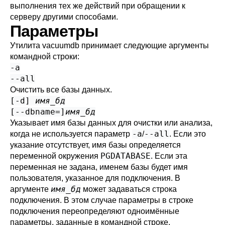
выполнения тех же действий при обращении к
серверу другими способами.
Параметры
Утилита
vacuumdb
принимает следующие аргументы
командной строки:
-a
--all
Очистить все базы данных.
[
-d
]
имя_бд
[
--dbname=
]
имя_бд
Указывает имя базы данных для очистки или анализа,
-a
--all
когда не используется параметр
/
. Если это
указание отсутствует, имя базы определяется
PGDATABASE
переменной окружения
. Если эта
переменная не задана, именем базы будет имя
пользователя, указанное для подключения. В
имя_бд
аргументе
может задаваться
строка
подключения
. В этом случае параметры в строке
подключения переопределяют одноимённые
параметры, заданные в командной строке.