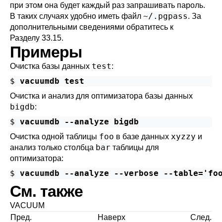
при этом она будет каждый раз запрашивать пароль.
~/.pgpass
В таких случаях удобно иметь файл
. За
дополнительными сведениями обратитесь к
Разделу 33.15
.
Примеры
test
Очистка базы данных
:
$ 
vacuumdb test
Очистка и анализ для оптимизатора базы данных
bigdb
:
$ 
vacuumdb --analyze bigdb
foo
xyzzy
Очистка одной таблицы
в базе данных
и
bar
анализ только столбца
таблицы для
оптимизатора:
$ 
vacuumdb --analyze --verbose --table='fo
См. также
VACUUM
Пред.
Наверх
След.