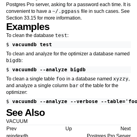
Postgres Pro
server, asking for a password each time. It is
~/.pgpass
convenient to have a
file in such cases. See
Section 33.15
for more information.
Examples
test
To clean the database
:
$ 
vacuumdb test
To clean and analyze for the optimizer a database named
bigdb
:
$ 
vacuumdb --analyze bigdb
foo
xyzzy
To clean a single table
in a database named
,
bar
and analyze a single column
of the table for the
optimizer:
$ 
vacuumdb --analyze --verbose --table='fo
See Also
VACUUM
Prev
Up
Next
reindexdb
Postgres Pro Server