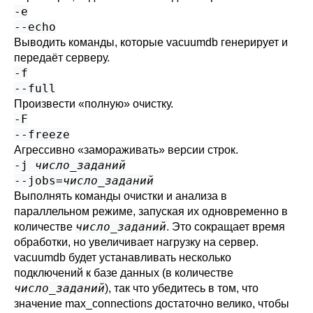
-e
--echo
Выводить команды, которые
vacuumdb
генерирует и
передаёт серверу.
-f
--full
Произвести
«
полную
»
очистку.
-F
--freeze
Агрессивно
«
замораживать
»
версии строк.
-j
число_заданий
--jobs=
число_заданий
Выполнять команды очистки и анализа в
параллельном режиме, запуская их одновременно в
число_заданий
количестве
. Это сокращает время
обработки, но увеличивает нагрузку на сервер.
vacuumdb
будет устанавливать несколько
подключений к базе данных (в количестве
число_заданий
), так что убедитесь в том, что
значение
max_connections
достаточно велико, чтобы