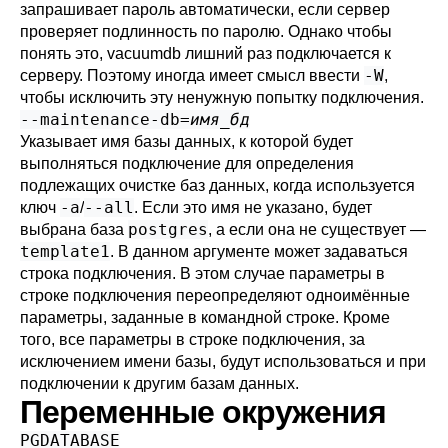
запрашивает пароль автоматически, если сервер
проверяет подлинность по паролю. Однако чтобы
понять это,
vacuumdb
лишний раз подключается к
-W
серверу. Поэтому иногда имеет смысл ввести
,
чтобы исключить эту ненужную попытку подключения.
--maintenance-db=
имя_бд
Указывает имя базы данных, к которой будет
выполняться подключение для определения
подлежащих очистке баз данных, когда используется
-a
--all
ключ
/
. Если это имя не указано, будет
postgres
выбрана база
, а если она не существует —
template1
. В данном аргументе может задаваться
строка подключения
. В этом случае параметры в
строке подключения переопределяют одноимённые
параметры, заданные в командной строке. Кроме
того, все параметры в строке подключения, за
исключением имени базы, будут использоваться и при
подключении к другим базам данных.
Переменные окружения
PGDATABASE