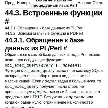
Глава 44. PL/Perl —
Пред.
Наверх
Начало
След.
процедурный язык Perl
44.3. Встроенные функции
#
44.3.1. Обращение к базе данных из PL/Perl
44.3.2. Вспомогательные функции в PL/Perl
44.3.1. Обращение к базе
данных из PL/Perl
#
Обращаться к самой базе данных из кода Perl можно,
используя следующие функции:
spi_exec_query
(
query
[,
предел
])
spi_exec_query
Функция
выполняет команду SQL и
возвращает весь набор строк в виде ссылки на
предел
массив хешей. Если
задан и больше нуля, то
spi_exec_query
получает число строк, не
предел
превышающее
, как если бы запрос включал
LIMIT
предела
предложение
. Без указания
или
когда он равен нулю, ограничение на количество
строк снимается.