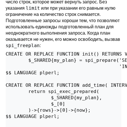
число строк, которое может вернуть запрос. Без
limit
указания
или при указании его равным нулю
ограничение на количество строк снимается.
Подготовленные запросы хороши тем, что позволяют
использовать единожды подготовленный план для
неоднократного выполнения запроса. Когда план
оказывается не нужен, его можно освободить, вызвав
spi_freeplan
:
CREATE OR REPLACE FUNCTION init() RETURNS V
        $_SHARED{my_plan} = spi_prepare('SE
                                        'IN
$$ LANGUAGE plperl;

CREATE OR REPLACE FUNCTION add_time( INTERV
        return spi_exec_prepared(

                $_SHARED{my_plan},

                $_[0]

        )->{rows}->[0]->{now};

$$ LANGUAGE plperl;
