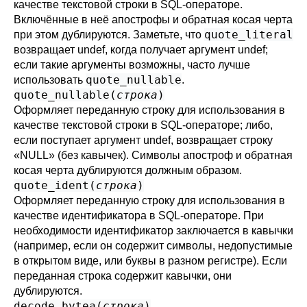
качестве текстовой строки в SQL-операторе.
Включённые в неё апострофы и обратная косая черта
quote_literal
при этом дублируются. Заметьте, что
возвращает undef, когда получает аргумент undef;
если такие аргументы возможны, часто лучше
quote_nullable
использовать
.
quote_nullable(
строка
)
Оформляет переданную строку для использования в
качестве текстовой строки в SQL-операторе; либо,
если поступает аргумент undef, возвращает строку
«NULL» (без кавычек). Символы апостроф и обратная
косая черта дублируются должным образом.
quote_ident(
строка
)
Оформляет переданную строку для использования в
качестве идентификатора в SQL-операторе. При
необходимости идентификатор заключается в кавычки
(например, если он содержит символы, недопустимые
в открытом виде, или буквы в разном регистре). Если
переданная строка содержит кавычки, они
дублируются.
decode_bytea(
строка
)