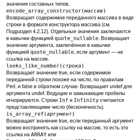
значения составных типов.
encode_array_constructor(
массив
)
Возвращает содержимое переданного массива в виде
строки в формате конструктора массива (см.
Подраздел 4.2.12
). Отдельные значения заключаются
quote_nullable
в кавычки функцией
. Возвращает
значение аргумента, заключённое в кавычки
quote_nullable
функцией
, если аргумент — не
ссылка на массив.
looks_like_number(
строка
)
Возвращает значение true, если содержимое
переданной строки похоже на число, по правилам
Perl, и false в обратном случае. Возвращает undef для
аргумента undef. Ведущие и замыкающие пробелы
Inf
Infinity
игнорируются. Строки
и
считаются
представляющими число (бесконечность).
is_array_ref(
аргумент
)
Возвращает значение true, если переданный аргумент
можно воспринять как ссылку на массив, то есть это
ARRAY
ссылка на
или