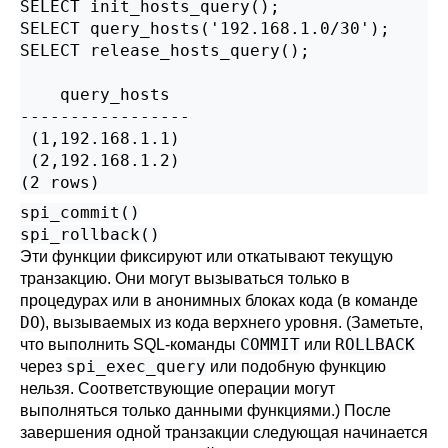
SELECT init_hosts_query();

SELECT query_hosts('192.168.1.0/30');

SELECT release_hosts_query();

    query_hosts

-----------------

 (1,192.168.1.1)

 (2,192.168.1.2)

(2 rows)
spi_commit()
spi_rollback()
Эти функции фиксируют или откатывают текущую
транзакцию. Они могут вызываться только в
процедурах или в анонимных блоках кода (в команде
DO
), вызываемых из кода верхнего уровня. (Заметьте,
COMMIT
ROLLBACK
что выполнить SQL-команды
или
spi_exec_query
через
или подобную функцию
нельзя. Соответствующие операции могут
выполняться только данными функциями.) После
завершения одной транзакции следующая начинается