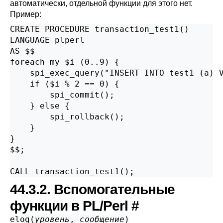
автоматически, отдельной функции для этого нет.
Пример:
CREATE PROCEDURE transaction_test1()

LANGUAGE plperl

AS $$

foreach my $i (0..9) {

    spi_exec_query("INSERT INTO test1 (a) V
    if ($i % 2 == 0) {

        spi_commit();

    } else {

        spi_rollback();

    }

}

$$;

CALL transaction_test1();
44.3.2. Вспомогательные
функции в PL/Perl
#
elog(
уровень
,
сообщение
)