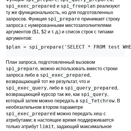
spi_exec_prepared
spi_freeplan
и
реализуют
ту же функциональность, но для подготовленных
spi_prepare
запросов. Функция
принимает строку
запроса с нумерованными местозаполнителями
аргументов ($1, $2 и т. д.) и список строк с типами
аргументов:
$plan = spi_prepare('SELECT * FROM test WHE
                                          
План запроса, подготовленный вызовом
spi_prepare
, можно использовать вместо строки
spi_exec_prepared
запроса либо в
,
возвращающей тот же результат, что и
spi_exec_query
spi_query_prepared
, либо в
,
spi_query
возвращающей курсор так же, как
,
spi_fetchrow
который затем можно передать в
. В
необязательном втором параметре
spi_exec_prepared
можно передать хеш с
атрибутами; в настоящее время поддерживается
limit
только атрибут
, задающий максимальное