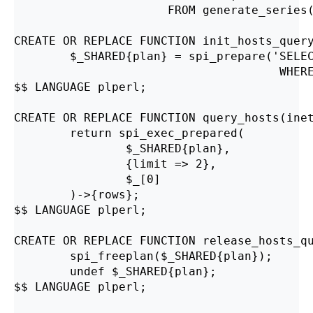
                      FROM generate_series(
CREATE OR REPLACE FUNCTION init_hosts_query
        $_SHARED{plan} = spi_prepare('SELEC
                                      WHERE
$$ LANGUAGE plperl;

CREATE OR REPLACE FUNCTION query_hosts(inet
        return spi_exec_prepared(

                $_SHARED{plan},

                {limit => 2},

                $_[0]

        )->{rows};

$$ LANGUAGE plperl;

CREATE OR REPLACE FUNCTION release_hosts_qu
        spi_freeplan($_SHARED{plan});

        undef $_SHARED{plan};

$$ LANGUAGE plperl;
