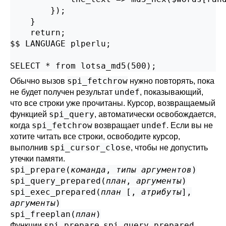
        });

    }

    return;

$$ LANGUAGE plperlu;

SELECT * from lotsa_md5(500);
spi_fetchrow
Обычно вызов
нужно повторять, пока
undef
не будет получен результат
, показывающий,
что все строки уже прочитаны. Курсор, возвращаемый
spi_query
функцией
, автоматически освобождается,
spi_fetchrow
undef
когда
возвращает
. Если вы не
хотите читать все строки, освободите курсор,
spi_cursor_close
выполнив
, чтобы не допустить
утечки памяти.
spi_prepare(
команда
,
типы аргументов
)
spi_query_prepared(
план
,
аргументы
)
spi_exec_prepared(
план
[,
атрибуты
],
аргументы
)
spi_freeplan(
план
)
spi_prepare
spi_query_prepared
Функции
,
,