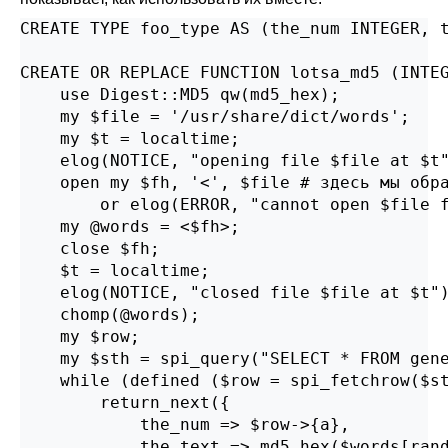
CREATE TYPE foo_type AS (the_num INTEGER, t
CREATE OR REPLACE FUNCTION lotsa_md5 (INTEG
    use Digest::MD5 qw(md5_hex);

    my $file = '/usr/share/dict/words';

    my $t = localtime;

    elog(NOTICE, "opening file $file at $t"
    open my $fh, '<', $file # здесь мы обра
        or elog(ERROR, "cannot open $file f
    my @words = <$fh>;

    close $fh;

    $t = localtime;

    elog(NOTICE, "closed file $file at $t")
    chomp(@words);

    my $row;

    my $sth = spi_query("SELECT * FROM gene
    while (defined ($row = spi_fetchrow($st
        return_next({

            the_num => $row->{a},

            the_text => md5_hex($words[rand