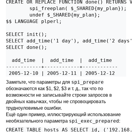
CREATE OR REPLACE FUNCTION done() RETURNS V
        spi_freeplan( $_SHARED{my_plan});

        undef $_SHARED{my_plan};

$$ LANGUAGE plperl;

SELECT init();

SELECT add_time('1 day'), add_time('2 days'
SELECT done();

  add_time  |  add_time  |  add_time

------------+------------+------------

 2005-12-10 | 2005-12-11 | 2005-12-12
spi_prepare
Заметьте, что параметры для
обозначаются как $1, $2, $3 и т. д., так что по
возможности не записывайте строки запросов в
двойных кавычках, чтобы не спровоцировать
трудноуловимые ошибки.
Ещё один пример, иллюстрирующий использование
spi_exec_prepared
необязательного параметра
:
CREATE TABLE hosts AS SELECT id, ('192.168.