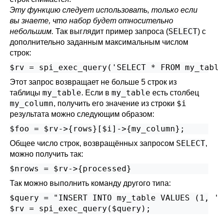
Эту функцию следует использовать, только если
вы знаете, что набор будет относительно
SELECT
небольшим.
Так выглядит пример запроса (
) с
дополнительно заданным максимальным числом
строк:
$rv = spi_exec_query('SELECT * FROM my_tab
Этот запрос возвращает не больше 5 строк из
my_table
my_table
таблицы
. Если в
есть столбец
my_column
$i
, получить его значение из строки
результата можно следующим образом:
$foo = $rv->{rows}[$i]->{my_column};
SELECT
Общее число строк, возвращённых запросом
,
можно получить так:
$nrows = $rv->{processed}
Так можно выполнить команду другого типа:
$query = "INSERT INTO my_table VALUES (1, '
$rv = spi_exec_query($query);