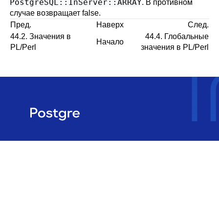
PostgreSQL::InServer::ARRAY
. В противном
случае возвращает false.
Пред.
Наверх
След.
44.2. Значения в
44.4. Глобальные
Начало
PL/Perl
значения в PL/Perl