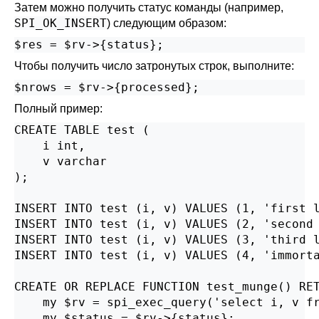
Затем можно получить статус команды (например,
SPI_OK_INSERT
) следующим образом:
$res = $rv->{status};
Чтобы получить число затронутых строк, выполните:
$nrows = $rv->{processed};
Полный пример:
CREATE TABLE test (

    i int,

    v varchar

);

INSERT INTO test (i, v) VALUES (1, 'first l
INSERT INTO test (i, v) VALUES (2, 'second 
INSERT INTO test (i, v) VALUES (3, 'third l
INSERT INTO test (i, v) VALUES (4, 'immorta
CREATE OR REPLACE FUNCTION test_munge() RET
    my $rv = spi_exec_query('select i, v fr
    my $status = $rv->{status};
