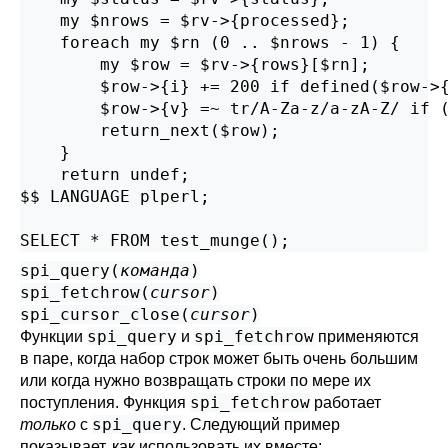
    my $nrows = $rv->{processed};

    foreach my $rn (0 .. $nrows - 1) {

        my $row = $rv->{rows}[$rn];

        $row->{i} += 200 if defined($row->{
        $row->{v} =~ tr/A-Za-z/a-zA-Z/ if (
        return_next($row);

    }

    return undef;

$$ LANGUAGE plperl;

SELECT * FROM test_munge();
spi_query(
команда
)
spi_fetchrow(
cursor
)
spi_cursor_close(
cursor
)
spi_query
spi_fetchrow
Функции
и
применяются
в паре, когда набор строк может быть очень большим
или когда нужно возвращать строки по мере их
spi_fetchrow
поступления. Функция
работает
spi_query
только
с
. Следующий пример
показывает, как использовать их вместе: