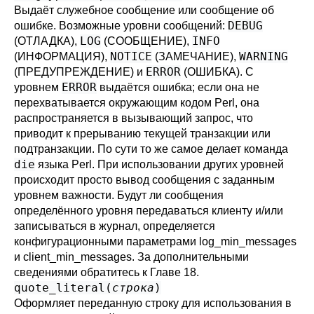
Выдаёт служебное сообщение или сообщение об
DEBUG
ошибке. Возможные уровни сообщений:
LOG
INFO
(ОТЛАДКА),
(СООБЩЕНИЕ),
NOTICE
WARNING
(ИНФОРМАЦИЯ),
(ЗАМЕЧАНИЕ),
ERROR
(ПРЕДУПРЕЖДЕНИЕ) и
(ОШИБКА). С
ERROR
уровнем
выдаётся ошибка; если она не
перехватывается окружающим кодом Perl, она
распространяется в вызывающий запрос, что
приводит к прерыванию текущей транзакции или
подтранзакции. По сути то же самое делает команда
die
языка Perl. При использовании других уровней
происходит просто вывод сообщения с заданным
уровнем важности. Будут ли сообщения
определённого уровня передаваться клиенту и/или
записываться в журнал, определяется
конфигурационными параметрами
log_min_messages
и
client_min_messages
. За дополнительными
сведениями обратитесь к
Главе 18
.
quote_literal(
строка
)
Оформляет переданную строку для использования в