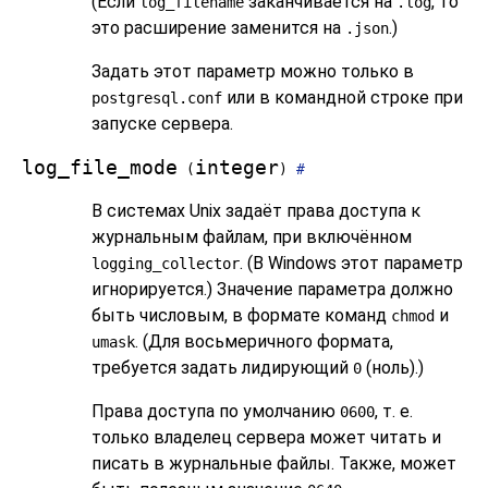
(Если
заканчивается на
, то
log_filename
.log
это расширение заменится на
.)
.json
Задать этот параметр можно только в
или в командной строке при
postgresql.conf
запуске сервера.
log_file_mode
integer
(
)
#
В системах Unix задаёт права доступа к
журнальным файлам, при включённом
. (В Windows этот параметр
logging_collector
игнорируется.) Значение параметра должно
быть числовым, в формате команд
и
chmod
. (Для восьмеричного формата,
umask
требуется задать лидирующий
(ноль).)
0
Права доступа по умолчанию
, т. е.
0600
только владелец сервера может читать и
писать в журнальные файлы. Также, может