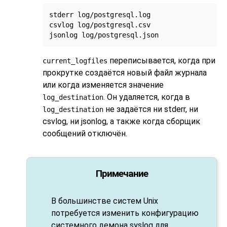
stderr log/postgresql.log

csvlog log/postgresql.csv

jsonlog log/postgresql.json
переписывается, когда при
current_logfiles
прокрутке создаётся новый файл журнала
или когда изменяется значение
. Он удаляется, когда в
log_destination
не задаётся ни
stderr
, ни
log_destination
csvlog
, ни
jsonlog
, а также когда сборщик
сообщений отключён.
Примечание
В большинстве систем Unix
потребуется изменить конфигурацию
системного демона
syslog
для