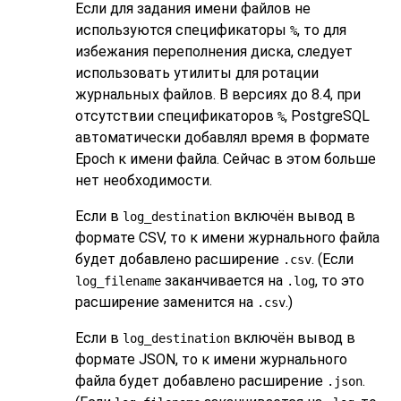
Если для задания имени файлов не
используются спецификаторы
, то для
%
избежания переполнения диска, следует
использовать утилиты для ротации
журнальных файлов. В версиях до 8.4, при
отсутствии спецификаторов
,
PostgreSQL
%
автоматически добавлял время в формате
Epoch к имени файла. Сейчас в этом больше
нет необходимости.
Если в
включён вывод в
log_destination
формате CSV, то к имени журнального файла
будет добавлено расширение
. (Если
.csv
заканчивается на
, то это
log_filename
.log
расширение заменится на
.)
.csv
Если в
включён вывод в
log_destination
формате JSON, то к имени журнального
файла будет добавлено расширение
.
.json