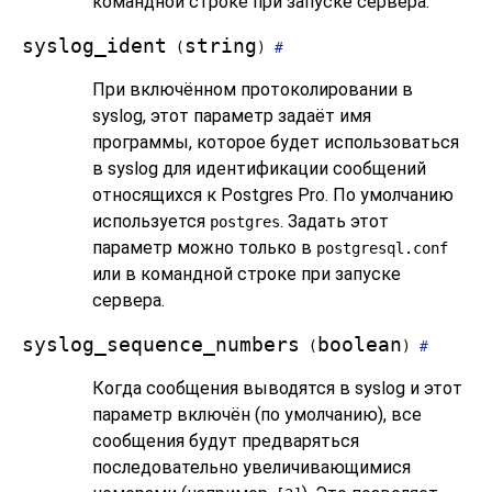
командной строке при запуске сервера.
syslog_ident
string
(
)
#
При включённом протоколировании в
syslog
, этот параметр задаёт имя
программы, которое будет использоваться
в
syslog
для идентификации сообщений
относящихся к
Postgres Pro
. По умолчанию
используется
. Задать этот
postgres
параметр можно только в
postgresql.conf
или в командной строке при запуске
сервера.
syslog_sequence_numbers
boolean
(
)
#
Когда сообщения выводятся в
syslog
и этот
параметр включён (по умолчанию), все
сообщения будут предваряться
последовательно увеличивающимися