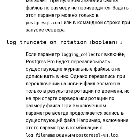
мегабайт. При нулевом значении смена
файлов по размеру не производится. Задать
этот параметр можно только в
или в командной строке при
postgresql.conf
запуске сервера.
log_truncate_on_rotation
boolean
(
)
#
Если параметр
включён,
logging_collector
Postgres Pro
будет перезаписывать
существующие журнальные файлы, а не
дописывать в них. Однако перезапись при
переключении на новый файл возможна
только в результате ротации по времени, но
не при старте сервера или ротации по
размеру файла. При выключенном
параметре всегда продолжается запись в
существующий файл. Например, включение
этого параметра в комбинации с
равным
,
log_filename
postgresql-%H.log