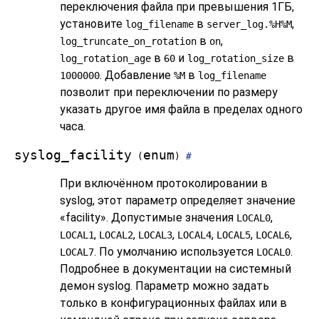
переключения файла при превышения 1ГБ,
установите
в
,
log_filename
server_log.%H%M
в
,
log_truncate_on_rotation
on
в
и
в
log_rotation_age
60
log_rotation_size
. Добавление
в
1000000
%M
log_filename
позволит при переключении по размеру
указать другое имя файла в пределах одного
часа.
syslog_facility
enum
(
)
#
При включённом протоколировании в
syslog
, этот параметр определяет значение
«
facility
»
. Допустимые значения
,
LOCAL0
,
,
,
,
,
,
LOCAL1
LOCAL2
LOCAL3
LOCAL4
LOCAL5
LOCAL6
. По умолчанию используется
.
LOCAL7
LOCAL0
Подробнее в документации на системный
демон
syslog
. Параметр можно задать
только в конфигурационных файлах или в