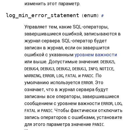
изменить этот параметр.
log_min_error_statement
enum
(
)
#
Управляет тем, какие SQL-операторы,
завершившиеся ошибкой, записываются в
журнал сервера. SQL-оператор будет
записан в журнал, если он завершится
ошибкой с указанным
уровнем важности
или выше. Допустимые значения:
,
DEBUG5
,
,
,
,
,
,
DEBUG4
DEBUG3
DEBUG2
DEBUG1
INFO
NOTICE
,
,
,
и
. По
WARNING
ERROR
LOG
FATAL
PANIC
умолчанию используется
. Это
ERROR
означает, что в журнал сервера будут
записаны все операторы, завершившиеся
сообщением с уровнем важности
,
,
ERROR
LOG
и
. Чтобы фактически отключить
FATAL
PANIC
запись операторов с ошибками, установите
для этого параметра значение
.
PANIC