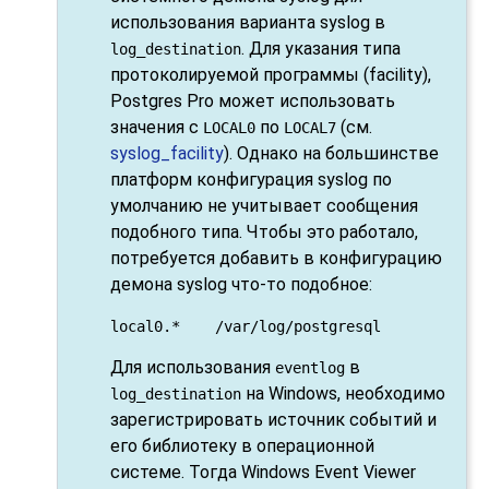
использования варианта
syslog
в
. Для указания типа
log_destination
протоколируемой программы (facility),
Postgres Pro
может использовать
значения с
по
(см.
LOCAL0
LOCAL7
syslog_facility
). Однако на большинстве
платформ конфигурация
syslog
по
умолчанию не учитывает сообщения
подобного типа. Чтобы это работало,
потребуется добавить в конфигурацию
демона
syslog
что-то подобное:
local0.*    /var/log/postgresql
Для использования
в
eventlog
на Windows, необходимо
log_destination
зарегистрировать источник событий и
его библиотеку в операционной
системе. Тогда Windows Event Viewer