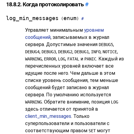
18.8.2. Когда протоколировать
#
log_min_messages
enum
(
)
#
Управляет минимальным
уровнем
сообщений
, записываемых в журнал
сервера. Допустимые значения
,
DEBUG5
,
,
,
,
,
,
DEBUG4
DEBUG3
DEBUG2
DEBUG1
INFO
NOTICE
,
,
,
и
. Каждый из
WARNING
ERROR
LOG
FATAL
PANIC
перечисленных уровней включает все
идущие после него. Чем дальше в этом
списке уровень сообщения, тем меньше
сообщений будет записано в журнал
сервера. По умолчанию используется
. Обратите внимание, позиция
WARNING
LOG
здесь отличается от принятой в
client_min_messages
. Только
суперпользователи и пользователи с
соответствующим правом
могут
SET