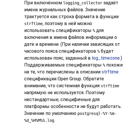
При включённом
задаёт
logging_collector
имена журнальных файлов. Значение
трактуется как строка формата в функции
, поэтому в ней можно
strftime
использовать спецификаторы
для
%
включения в имена файлов информации о
дате и времени. (При наличии зависящих от
часового пояса спецификаторов
будет
%
использован пояс, заданный в
log_timezone
.)
Поддерживаемые спецификаторы
похожи
%
на те, что перечислены в описании
strftime
спецификации Open Group. Обратите
внимание, что системная функция
strftime
напрямую не используется. Поэтому
нестандартные, специфичные для
платформы особенности не будут работать.
Значение по умолчанию
postgresql-%Y-%m-
.
%d_%H%M%S.log