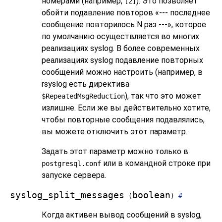
номерами (например,
). Это позволяет
[2]
обойти подавление повторов
«
--- последнее
сообщение повторилось N раз ---
»
, которое
по умолчанию осуществляется во многих
реализациях syslog. В более современных
реализациях syslog подавление повторных
сообщений можно настроить (например, в
rsyslog
есть директива
), так что это может
$RepeatedMsgReduction
излишне. Если же вы действительно хотите,
чтобы повторные сообщения подавлялись,
вы можете отключить этот параметр.
Задать этот параметр можно только в
или в командной строке при
postgresql.conf
запуске сервера.
syslog_split_messages
boolean
(
)
#
Когда активен вывод сообщений в
syslog
,