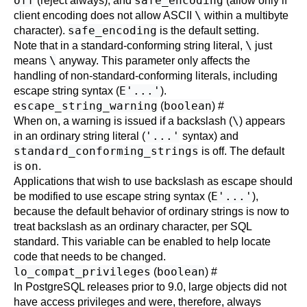
off
safe_encoding
(reject always), and
(allow only if
\
client encoding does not allow ASCII
within a multibyte
safe_encoding
character).
is the default setting.
\
Note that in a standard-conforming string literal,
just
\
means
anyway. This parameter only affects the
handling of non-standard-conforming literals, including
E'...'
escape string syntax (
).
escape_string_warning
boolean
(
)
#
\
When on, a warning is issued if a backslash (
) appears
'...'
in an ordinary string literal (
syntax) and
standard_conforming_strings
is off. The default
on
is
.
Applications that wish to use backslash as escape should
E'...'
be modified to use escape string syntax (
),
because the default behavior of ordinary strings is now to
treat backslash as an ordinary character, per SQL
standard. This variable can be enabled to help locate
code that needs to be changed.
lo_compat_privileges
boolean
(
)
#
In
PostgreSQL
releases prior to 9.0, large objects did not
have access privileges and were, therefore, always