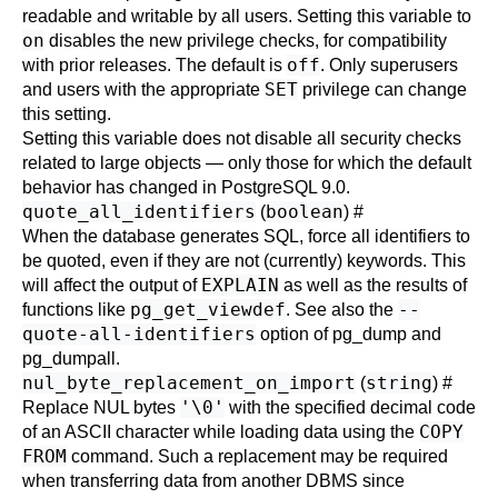
readable and writable by all users. Setting this variable to
on
disables the new privilege checks, for compatibility
off
with prior releases. The default is
. Only superusers
SET
and users with the appropriate
privilege can change
this setting.
Setting this variable does not disable all security checks
related to large objects — only those for which the default
behavior has changed in
PostgreSQL
9.0.
quote_all_identifiers
boolean
(
)
#
When the database generates SQL, force all identifiers to
be quoted, even if they are not (currently) keywords. This
EXPLAIN
will affect the output of
as well as the results of
pg_get_viewdef
--
functions like
. See also the
quote-all-identifiers
option of
pg_dump
and
pg_dumpall
.
nul_byte_replacement_on_import
string
(
)
#
'\0'
Replace NUL bytes
with the specified decimal code
COPY
of an ASCII character while loading data using the
FROM
command. Such a replacement may be required
when transferring data from another DBMS since