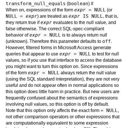
transform_null_equals
boolean
(
)
#
expr
= NULL
When on, expressions of the form
(or
NULL =
expr
expr
IS NULL
) are treated as
, that is,
expr
they return true if
evaluates to the null value, and
false otherwise. The correct SQL-spec-compliant
expr
= NULL
behavior of
is to always return null
off
(unknown). Therefore this parameter defaults to
.
However, filtered forms in
Microsoft Access
generate
expr
= NULL
queries that appear to use
to test for null
values, so if you use that interface to access the database
you might want to turn this option on. Since expressions
expr
= NULL
of the form
always return the null value
(using the SQL standard interpretation), they are not very
useful and do not appear often in normal applications so
this option does little harm in practice. But new users are
frequently confused about the semantics of expressions
involving null values, so this option is off by default.
= NULL
Note that this option only affects the exact form
,
not other comparison operators or other expressions that
are computationally equivalent to some expression