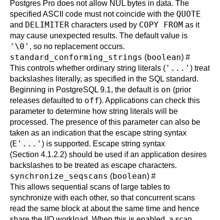
Postgres Pro
does not allow NUL bytes in data. The
QUOTE
specified ASCII code must not coincide with the
DELIMITER
COPY FROM
and
characters used by
as it
may cause unexpected results. The default value is
'\0'
, so no replacement occurs.
standard_conforming_strings
boolean
(
)
#
'...'
This controls whether ordinary string literals (
) treat
backslashes literally, as specified in the SQL standard.
on
Beginning in
PostgreSQL
9.1, the default is
(prior
off
releases defaulted to
). Applications can check this
parameter to determine how string literals will be
processed. The presence of this parameter can also be
taken as an indication that the escape string syntax
E'...'
(
) is supported. Escape string syntax
(
Section 4.1.2.2
) should be used if an application desires
backslashes to be treated as escape characters.
synchronize_seqscans
boolean
(
)
#
This allows sequential scans of large tables to
synchronize with each other, so that concurrent scans
read the same block at about the same time and hence
share the I/O workload. When this is enabled, a scan