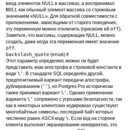
ввод элементов NULL в массивах, а воспринимал
NULL
как обычный элемент массива со строковым
значением
«
NULL
»
. Для обратной совместимости с
приложениями, зависящими от старого поведения,
off
эту переменную можно отключить (присвоив ей
).
Заметьте, что массивы, содержащие NULL, можно
создать, даже когда эта переменная имеет значение
off
.
backslash_quote
enum
(
)
#
Этот параметр определяет, можно ли будет
представить знак апострофа в строковой константе в
\'
виде
. В стандарте SQL определён другой,
предпочитаемый вариант передачи апострофа,
''
дублированием (
), но
Postgres Pro
исторически
\'
также принимал вариант
. Однако применение
\'
варианта
сопряжено с угрозами безопасности, так
как в некоторых клиентских кодировках существуют
многобайтные символы, последний байт которых
\
численно равен ASCII-коду
. Если код на стороне
клиента выполнит экранирование некорректно, это