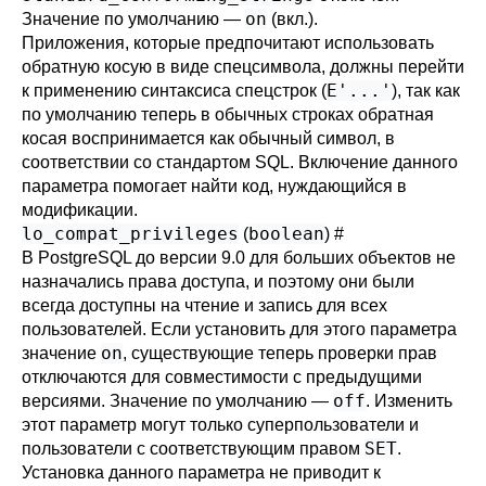
on
Значение по умолчанию —
(вкл.).
Приложения, которые предпочитают использовать
обратную косую в виде спецсимвола, должны перейти
E'...'
к применению синтаксиса спецстрок (
), так как
по умолчанию теперь в обычных строках обратная
косая воспринимается как обычный символ, в
соответствии со стандартом SQL. Включение данного
параметра помогает найти код, нуждающийся в
модификации.
lo_compat_privileges
boolean
(
)
#
В
PostgreSQL
до версии 9.0 для больших объектов не
назначались права доступа, и поэтому они были
всегда доступны на чтение и запись для всех
пользователей. Если установить для этого параметра
on
значение
, существующие теперь проверки прав
отключаются для совместимости с предыдущими
off
версиями. Значение по умолчанию —
. Изменить
этот параметр могут только суперпользователи и
SET
пользователи с соответствующим правом
.
Установка данного параметра не приводит к