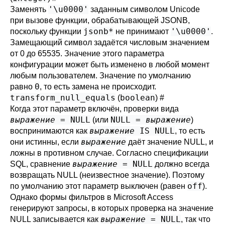
'\u0000'
Заменять
заданным символом Unicode
при вызове функции, обрабатывающей JSONB,
jsonb*
'\u0000'
поскольку функции
не принимают
.
Замещающий символ задаётся числовым значением
от 0 до 65535. Значение этого параметра
конфигурации может быть изменено в любой момент
любым пользователем. Значение по умолчанию
0
равно
, то есть замена не происходит.
transform_null_equals
boolean
(
)
#
Когда этот параметр включён, проверки вида
выражение
= NULL
NULL =
выражение
(или
)
выражение
IS NULL
воспринимаются как
, то есть
выражение
они истинны, если
даёт значение NULL, и
ложны в противном случае. Согласно спецификации
выражение
= NULL
SQL, сравнение
должно всегда
возвращать NULL (неизвестное значение). Поэтому
off
по умолчанию этот параметр выключен (равен
).
Однако формы фильтров в
Microsoft Access
генерируют запросы, в которых проверка на значение
выражение
= NULL
NULL записывается как
, так что