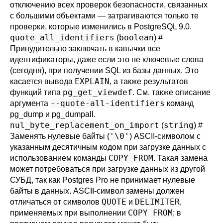
отключению всех проверок безопасности, связанных
с большими объектами — затрагиваются только те
проверки, которые изменились в
PostgreSQL
9.0.
quote_all_identifiers
boolean
(
)
#
Принудительно заключать в кавычки все
идентификаторы, даже если это не ключевые слова
(сегодня), при получении SQL из базы данных. Это
EXPLAIN
касается вывода
, а также результатов
pg_get_viewdef
функций типа
. См. также описание
--quote-all-identifiers
аргумента
команд
pg_dump
и
pg_dumpall
.
nul_byte_replacement_on_import
string
(
)
#
'\0'
Заменять нулевые байты (
) ASCII-символом с
указанным десятичным кодом при загрузке данных с
COPY FROM
использованием команды
. Такая замена
может потребоваться при загрузке данных из другой
СУБД, так как
Postgres Pro
не принимает нулевые
байты в данных. ASCII-символ замены должен
QUOTE
DELIMITER
отличаться от символов
и
,
COPY FROM
применяемых при выполнении
; в