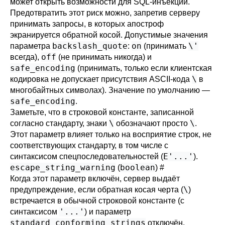
может открыть возможности для SQL-инъекции.
Предотвратить этот риск можно, запретив серверу
принимать запросы, в которых апостроф
экранируется обратной косой. Допустимые значения
backslash_quote
on
\'
параметра
:
(принимать
off
всегда),
(не принимать никогда) и
safe_encoding
(принимать, только если клиентская
\
кодировка не допускает присутствия ASCII-кода
в
многобайтных символах). Значение по умолчанию —
safe_encoding
.
Заметьте, что в строковой константе, записанной
\
\
согласно стандарту, знаки
обозначают просто
.
Этот параметр влияет только на восприятие строк, не
соответствующих стандарту, в том числе с
E'...'
синтаксисом спецпоследовательностей (
).
escape_string_warning
boolean
(
)
#
Когда этот параметр включён, сервер выдаёт
\
предупреждение, если обратная косая черта (
)
встречается в обычной строковой константе (с
'...'
синтаксисом
) и параметр
standard_conforming_strings
отключён.