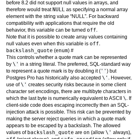
before 8.2 did not support null values in arrays, and
NULL
therefore would treat
as specifying a normal array
element with the string value
“
NULL
”
. For backward
compatibility with applications that require the old
off
behavior, this variable can be turned
.
Note that it is possible to create array values containing
off
null values even when this variable is
.
backslash_quote
enum
(
)
#
This controls whether a quote mark can be represented
\'
by
in a string literal. The preferred, SQL-standard way
''
to represent a quote mark is by doubling it (
) but
\'
Postgres Pro
has historically also accepted
. However,
\'
use of
creates security risks because in some client
character set encodings, there are multibyte characters in
\
which the last byte is numerically equivalent to ASCII
. If
client-side code does escaping incorrectly then an SQL-
injection attack is possible. This risk can be prevented by
making the server reject queries in which a quote mark
appears to be escaped by a backslash. The allowed
backslash_quote
on
\'
values of
are
(allow
always),