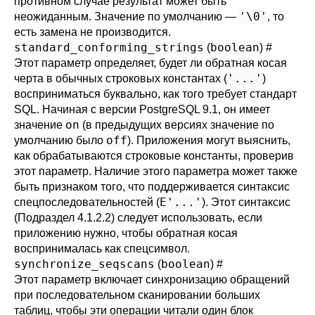
противном случае результат может быть
'\0'
неожиданным. Значение по умолчанию —
, то
есть замена не производится.
standard_conforming_strings
boolean
(
)
#
Этот параметр определяет, будет ли обратная косая
'...'
черта в обычных строковых константах (
)
восприниматься буквально, как того требует стандарт
SQL. Начиная с версии
PostgreSQL
9.1, он имеет
on
значение
(в предыдущих версиях значение по
off
умолчанию было
). Приложения могут выяснить,
как обрабатываются строковые константы, проверив
этот параметр. Наличие этого параметра может также
быть признаком того, что поддерживается синтаксис
E'...'
спецпоследовательностей (
). Этот синтаксис
(
Подраздел 4.1.2.2
) следует использовать, если
приложению нужно, чтобы обратная косая
воспринималась как спецсимвол.
synchronize_seqscans
boolean
(
)
#
Этот параметр включает синхронизацию обращений
при последовательном сканировании больших
таблиц, чтобы эти операции читали один блок