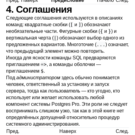
Пред.
Наверх
Предисловие
Начало
След.
4. Соглашения
Следующие соглашения используются в описаниях
[
]
команд: квадратные скобки (
и
) обозначают
{
}
необязательные части. Фигурные скобки (
и
) и
|
вертикальная черта (
) обозначают выбор одного из
...
предложенных вариантов. Многоточие (
) означает,
что предыдущий элемент можно повторить.
Иногда для ясности команды SQL предваряются
=>
приглашением
, а команды оболочки —
$
приглашением
.
Под
администратором
здесь обычно понимается
человек, ответственный за установку и запуск
сервера, тогда как
пользователь
— кто угодно, кто
использует или желает использовать любой
компонент системы
Postgres Pro
. Эти роли не следует
воспринимать слишком узко, так как в этой книге нет
определённых допущений относительно процедур
системного администрирования.
Пред.
Наверх
След.