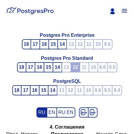
Postgres Pro Enterprise
18
17
16
15
14
13
12
11
10
9.6
Postgres Pro Standard
18
17
16
15
14
13
12
11
10
9.6
9.5
PostgreSQL
18
17
16
15
14
13
12
11
10
9.6
9.5
9.4
RU
EN
RU EN
4. Соглашения