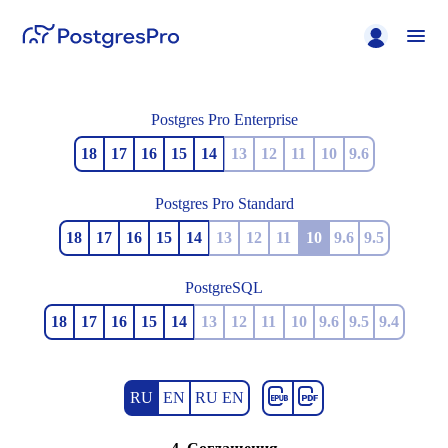
Postgres Pro Enterprise
18
17
16
15
14
13
12
11
10
9.6
Postgres Pro Standard
18
17
16
15
14
13
12
11
10
9.6
9.5
PostgreSQL
18
17
16
15
14
13
12
11
10
9.6
9.5
9.4
RU
EN
RU EN