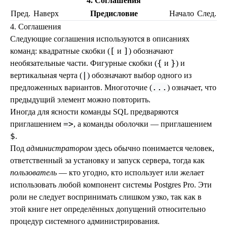
4. Соглашения
Пред.
Наверх
Предисловие
Начало
След.
4. Соглашения
Следующие соглашения используются в описаниях
[
]
команд: квадратные скобки (
и
) обозначают
{
}
необязательные части. Фигурные скобки (
и
) и
|
вертикальная черта (
) обозначают выбор одного из
...
предложенных вариантов. Многоточие (
) означает, что
предыдущий элемент можно повторить.
Иногда для ясности команды SQL предваряются
=>
приглашением
, а команды оболочки — приглашением
$
.
Под
администратором
здесь обычно понимается человек,
ответственный за установку и запуск сервера, тогда как
пользователь
— кто угодно, кто использует или желает
использовать любой компонент системы
Postgres Pro
. Эти
роли не следует воспринимать слишком узко, так как в
этой книге нет определённых допущений относительно
процедур системного администрирования.